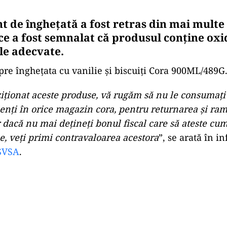
t de înghețată a fost retras din mai mult
ce a fost semnalat că produsul conține oxi
le adecvate.
pre înghețata cu vanilie și biscuiți Cora 900ML/489G
ziționat aceste produse, vă rugăm să nu le consumați
lienți în orice magazin cora, pentru returnarea și ra
r dacă nu mai dețineți bonul fiscal care să ateste c
e, veți primi contravaloarea acestora
”, se arată în 
VSA
.
Play