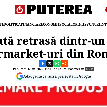
TE
POLITICĂ
FINANCIAR
ECONOMIE
SOCIAL
OPINII
ZVONURI
IN
tă retrasă dintr-un
rmarket-uri din Ro
Publicat: 06 ian. 2022, 19:00, de
Laura Macovei
, în
FOOD
Adaugă-ne ca sursă preferată în Google