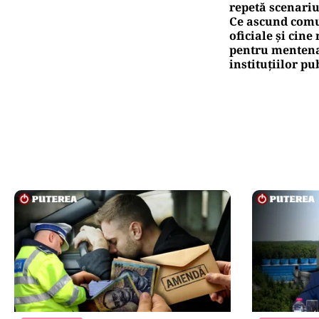
repetă scenariu
Ce ascund comu
oficiale și cin
pentru mentena
instituțiilor pu