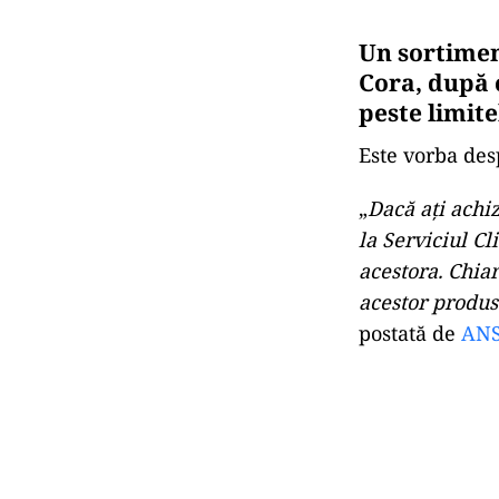
Un sortimen
Cora, după 
peste limite
Este vorba des
„
Dacă ați achi
la Serviciul C
acestora. Chia
acestor produs
postată de
ANS