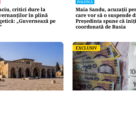
POLITICĂ
iu, critici dure la
Maia Sandu, acuzații pen
ernanților în plină
care vor să o suspende d
getică: „Guvernează pe
Președinta spune că iniț
”
coordonată de Rusia
EXCLUSIV
EXCLUSIV
NAL
ACTUALITATE
itilul Ierusalimului: o
România poate intra în 
ru câteva hectare
doar prin referendum. A
lumea musulmană
înseamnă „că-l apuci pe
Dumnezeu de un picior!