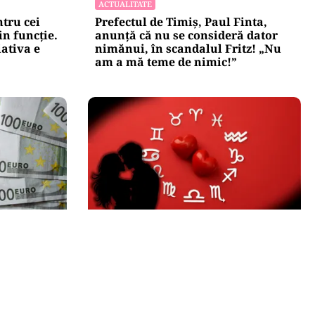
ACTUALITATE
tru cei
Prefectul de Timiș, Paul Finta,
in funcție.
anunță că nu se consideră dator
iativa e
nimănui, în scandalul Fritz! „Nu
am a mă teme de nimic!”
HOROSCOP
zona euro
Horoscop 6 august 2026. O zodie își
sta nu
întâlnește marea dragoste, alte
trei primesc surprize amoroase
”