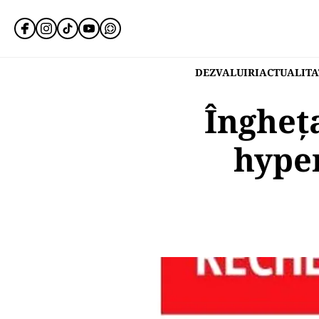
DEZVALUIRI
ACTUALITA
Îngheța
hype