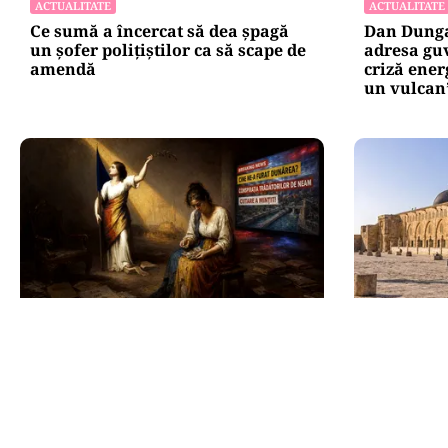
ACTUALITATE
ACTUALITATE
Ce sumă a încercat să dea șpagă
Dan Dungac
un șofer polițiștilor ca să scape de
adresa guv
amendă
criză ener
un vulcan
ANALIZĂ
INTERNAȚIO
Trei luni fără Guvern: România
Al-Aqsa, f
funcționează, dar nu mai poate
luptă pent
hotărî încotro merge
aprinde 