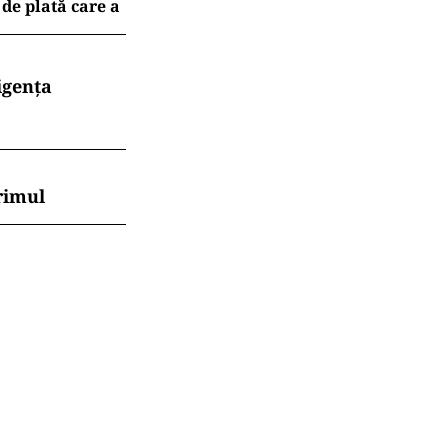
 de plată care a
igența
rimul