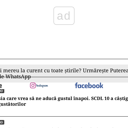
ii mereu la curent cu toate știrile? Urmărește Puterea
 de WhatsApp
OD
ia care vrea să ne aducă gustul înapoi. SCDL 10 a câștig
ustătorilor
OD