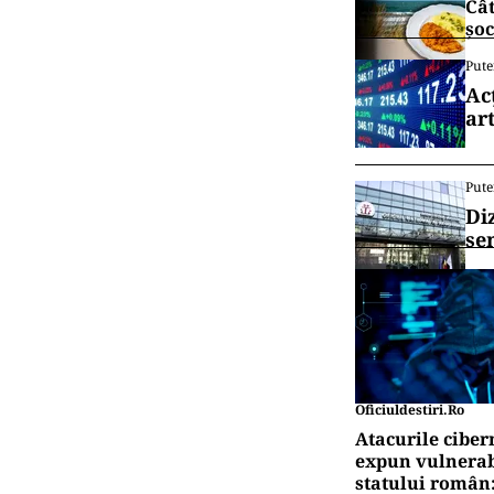
Cât
șoc
Pute
Ac
art
Pute
Di
se
Oficiuldestiri.ro
Atacurile ciber
expun vulnerabi
statului român