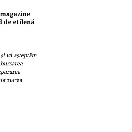
e magazine
d de etilenă
.
 și vă așteptăm
mbursarea
umpărarea
informarea