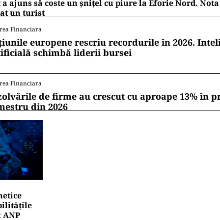
 a ajuns să coste un șnițel cu piure la Eforie Nord. Nota
at un turist
rea Financiara
țiunile europene rescriu recordurile în 2026. Intel
ificială schimbă liderii bursei
rea Financiara
zolvările de firme au crescut cu aproape 13% în p
mestru din 2026
netice
litățile
: ANP