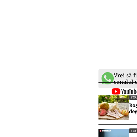
Vrei să f
canalul
FO
Roș
deg
FO