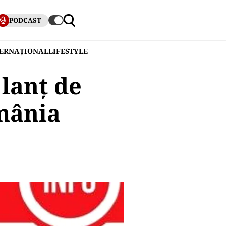
PODCAST
TERNAȚIONAL
LIFESTYLE
 lanț de
mânia