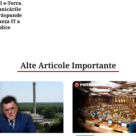
l e‑Terra.
nicările
e răspunde
nța IT a
blice
Alte Articole Importante