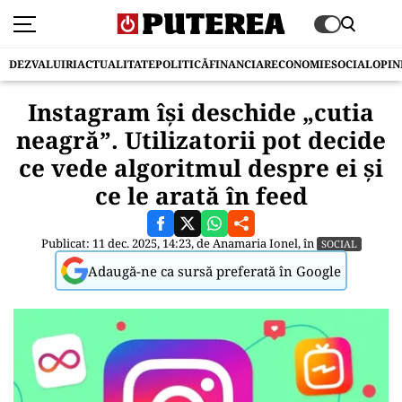
DEZVALUIRI
ACTUALITATE
POLITICĂ
FINANCIAR
ECONOMIE
SOCIAL
OPIN
Instagram își deschide „cutia
neagră”. Utilizatorii pot decide
ce vede algoritmul despre ei și
ce le arată în feed
Publicat: 11 dec. 2025, 14:23, de
Anamaria Ionel
, în
SOCIAL
Adaugă-ne ca sursă preferată în Google