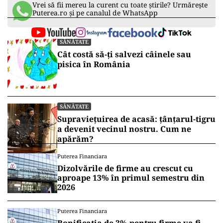
Vrei să fii mereu la curent cu toate știrile? Urmărește
Puterea.ro și pe canalul de WhatsApp
SĂNĂTATE
Cât costă să-ți salvezi câinele sau
pisica în România
SĂNĂTATE
Supraviețuirea de acasă: țânțarul-tigru
a devenit vecinul nostru. Cum ne
apărăm?
Puterea Financiara
Dizolvările de firme au crescut cu
aproape 13% în primul semestru din
2026
Puterea Financiara