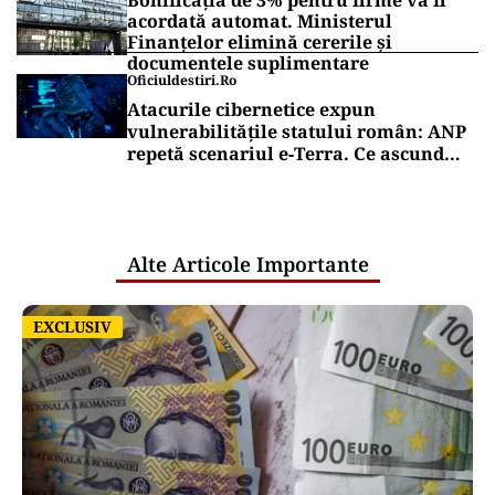
Bonificația de 3% pentru firme va fi
acordată automat. Ministerul
Finanțelor elimină cererile și
documentele suplimentare
Oficiuldestiri.ro
Atacurile cibernetice expun
vulnerabilitățile statului român: ANP
repetă scenariul e‑Terra. Ce ascund
comunicările oficiale și cine răspunde
pentru mentenanța IT a instituțiilor
publice
Alte Articole Importante
EXCLUSIV
EXCLUSIV