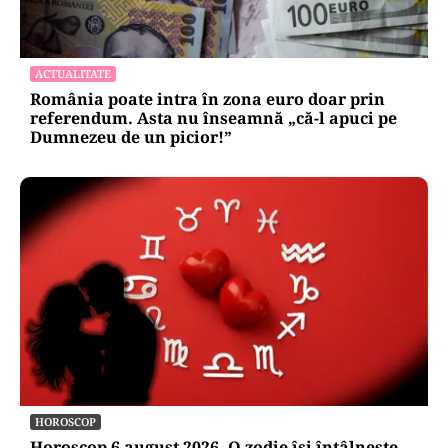
ACTUALITATE
România poate intra în zona euro doar prin
referendum. Asta nu înseamnă „că-l apuci pe
Dumnezeu de un picior!”
HOROSCOP
Horoscop 6 august 2026. O zodie își întâlnește