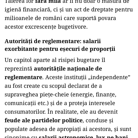
Tăierea lor
fără milă
ar fi nu doar o măsură de
igienă financiară, ci și un act de dreptate pentru
milioanele de români care suportă povara
acestor excrescențe bugetivore.
Autorități de reglementare: salarii
exorbitante pentru eșecuri de proporții
Un capitol aparte al risipei bugetare îl
reprezintă
autoritățile naționale de
reglementare
. Aceste instituții „independente”
au fost create cu scopul declarat de a
supraveghea piețe-cheie (energie, finanțe,
comunicații etc.) și de a proteja interesele
consumatorilor. În realitate, ele au devenit
feude ale partidelor politice
, conduse și
populate adesea de apropiați ai acestora, și sunt
sinonime cu
salarii astronomice, lux pe bani