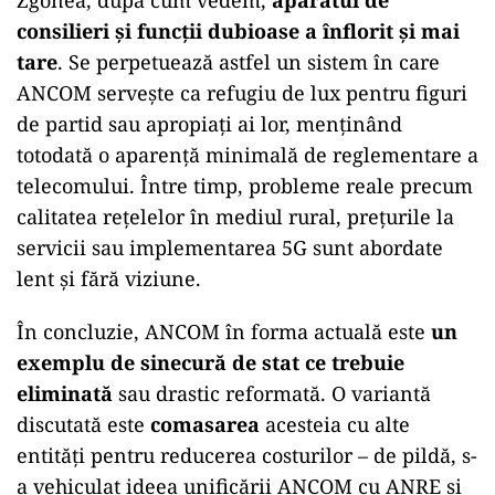
Zgonea, după cum vedem,
aparatul de
consilieri și funcții dubioase a înflorit și mai
tare
. Se perpetuează astfel un sistem în care
ANCOM servește ca refugiu de lux pentru figuri
de partid sau apropiați ai lor, menținând
totodată o aparență minimală de reglementare a
telecomului. Între timp, probleme reale precum
calitatea rețelelor în mediul rural, prețurile la
servicii sau implementarea 5G sunt abordate
lent și fără viziune.
În concluzie, ANCOM în forma actuală este
un
exemplu de sinecură de stat ce trebuie
eliminată
sau drastic reformată. O variantă
discutată este
comasarea
acesteia cu alte
entități pentru reducerea costurilor – de pildă, s-
a vehiculat ideea unificării ANCOM cu ANRE și