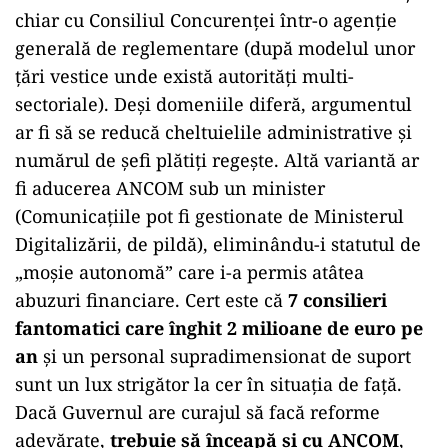
chiar cu Consiliul Concurenței într-o agenție
generală de reglementare (după modelul unor
țări vestice unde există autorități multi-
sectoriale). Deși domeniile diferă, argumentul
ar fi să se reducă cheltuielile administrative și
numărul de șefi plătiți regește. Altă variantă ar
fi aducerea ANCOM sub un minister
(Comunicațiile pot fi gestionate de Ministerul
Digitalizării, de pildă), eliminându-i statutul de
„moșie autonomă” care i-a permis atâtea
abuzuri financiare. Cert este că
7 consilieri
fantomatici care înghit 2 milioane de euro pe
an
și un personal supradimensionat de suport
sunt un lux strigător la cer în situația de față.
Dacă Guvernul are curajul să facă reforme
adevărate,
trebuie să înceapă și cu ANCOM
,