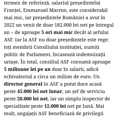
termen de referință, salariul președintelui
Franței, Emmanuel Macron, este considerabil
mai mic, iar președintele României a avut în
2022 un venit de doar 182.000 lei net pe întregul
an – de aproape
5 ori mai mic
decât al șefului
ASF. Iar la ASF nu doar președintele este rege:
toți membrii Consiliului instituției, numiți
politic de Parlament, încasează indemnizații
uriașe. În total, consiliul ASF consumă aproape
5 milioane lei pe an
doar în salarii, adică
echivalentul a circa un milion de euro. Un
director general
în ASF a putut duce acasă
peste
45.000 lei net lunar
, un șef de serviciu
peste
20.000 lei net
, iar un simplu inspector de
specialitate peste
12.000 lei
net pe lună. Mai
mult, angajații ASF beneficiază de privilegii