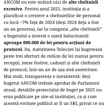
ANCOM nu este străină nici de
alte cheltuieli
excesive
. Pentru anul 2025, instituția și-a
planificat o creștere a cheltuielilor de personal
cu încă ~7% față de 2024 (deși 2024 deja a fost
un an generos), iar la categoria „alte cheltuieli”
a bugetului a inserat o sumă halucinantă:
aproape 800.000 de lei pentru acțiuni de
protocol
. Da, Autoritatea Telecom își bugetează
peste trei sferturi de milion de lei numai pentru
recepții, mese festive, cadouri și alte cheltuieli
de protocol, într-un an de așa-zisă austeritate.
Mai mult, transparența e inexistentă: deși
bugetul ANCOM trebuie aprobat de Parlament
anual, detaliile proiectului de buget pe 2025 nu
erau publicate pe site-ul instituției, ca și cum
această entitate publică ar fi un SRL privat ce nu