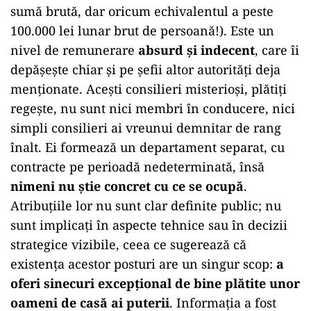
sumă brută, dar oricum echivalentul a peste
100.000 lei lunar brut de persoană!). Este un
nivel de remunerare
absurd și indecent
, care îi
depășește chiar și pe șefii altor autorități deja
menționate. Acești consilieri misterioși, plătiți
regește, nu sunt nici membri în conducere, nici
simpli consilieri ai vreunui demnitar de rang
înalt. Ei formează un departament separat, cu
contracte pe perioadă nedeterminată, însă
nimeni nu știe concret cu ce se ocupă
.
Atribuțiile lor nu sunt clar definite public; nu
sunt implicați în aspecte tehnice sau în decizii
strategice vizibile, ceea ce sugerează că
existența acestor posturi are un singur scop:
a
oferi sinecuri excepțional de bine plătite unor
oameni de casă ai puterii
. Informația a fost