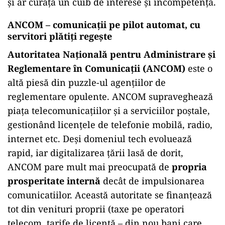
și ar curăța un cuib de interese și incompetență.
ANCOM – comunicații pe pilot automat, cu
servitori plătiți regește
Autoritatea Națională pentru Administrare și
Reglementare în Comunicații (ANCOM)
este o
altă piesă din puzzle-ul agențiilor de
reglementare opulente. ANCOM supraveghează
piața telecomunicațiilor și a serviciilor poștale,
gestionând licențele de telefonie mobilă, radio,
internet etc. Deși domeniul tech evoluează
rapid, iar digitalizarea țării lasă de dorit,
ANCOM pare mult mai preocupată de
propria
prosperitate internă
decât de impulsionarea
comunicatiilor. Această autoritate se finanțează
tot din venituri proprii (taxe pe operatori
telecom, tarife de licență – din nou bani care