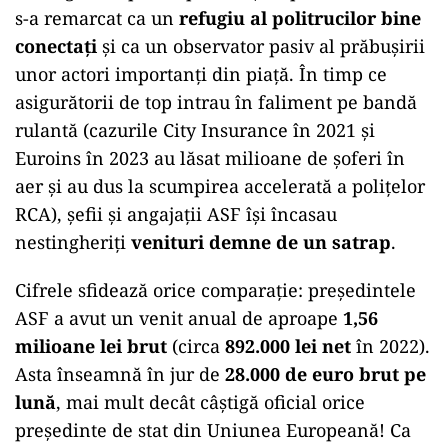
s-a remarcat ca un
refugiu al politrucilor bine
conectați
și ca un observator pasiv al prăbușirii
unor actori importanți din piață. În timp ce
asigurătorii de top intrau în faliment pe bandă
rulantă (cazurile City Insurance în 2021 și
Euroins în 2023 au lăsat milioane de șoferi în
aer și au dus la scumpirea accelerată a polițelor
RCA), șefii și angajații ASF își încasau
nestingheriți
venituri demne de un satrap
.
Cifrele sfidează orice comparație: președintele
ASF a avut un venit anual de aproape
1,56
milioane lei brut
(circa
892.000 lei net
în 2022).
Asta înseamnă în jur de
28.000 de euro brut pe
lună
, mai mult decât câștigă oficial orice
președinte de stat din Uniunea Europeană! Ca