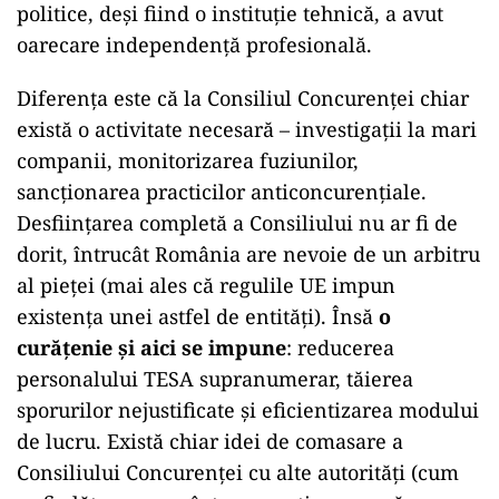
politice, deși fiind o instituție tehnică, a avut
oarecare independență profesională.
Diferența este că la Consiliul Concurenței chiar
există o activitate necesară – investigații la mari
companii, monitorizarea fuziunilor,
sancționarea practicilor anticoncurențiale.
Desființarea completă a Consiliului nu ar fi de
dorit, întrucât România are nevoie de un arbitru
al pieței (mai ales că regulile UE impun
existența unei astfel de entități). Însă
o
curățenie și aici se impune
: reducerea
personalului TESA supranumerar, tăierea
sporurilor nejustificate și eficientizarea modului
de lucru. Există chiar idei de comasare a
Consiliului Concurenței cu alte autorități (cum