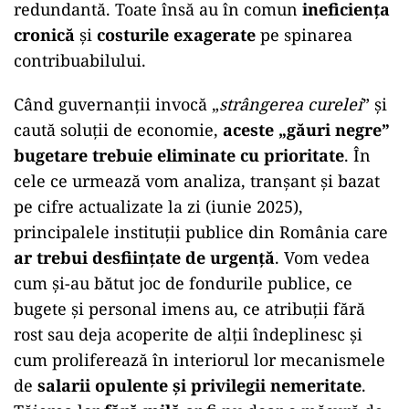
redundantă. Toate însă au în comun
ineficiența
cronică
și
costurile exagerate
pe spinarea
contribuabilului.
Când guvernanții invocă „
strângerea curelei
” și
caută soluții de economie,
aceste „găuri negre”
bugetare trebuie eliminate cu prioritate
. În
cele ce urmează vom analiza, tranșant și bazat
pe cifre actualizate la zi (iunie 2025),
principalele instituții publice din România care
ar trebui desființate de urgență
. Vom vedea
cum și-au bătut joc de fondurile publice, ce
bugete și personal imens au, ce atribuții fără
rost sau deja acoperite de alții îndeplinesc și
cum proliferează în interiorul lor mecanismele
de
salarii opulente și privilegii nemeritate
.