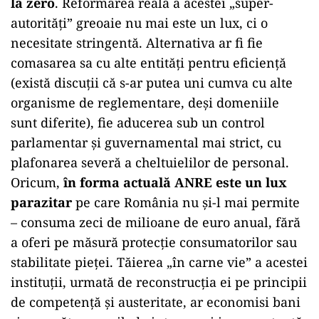
la zero
. Reformarea reală a acestei „super-
autorități” greoaie nu mai este un lux, ci o
necesitate stringentă. Alternativa ar fi fie
comasarea sa cu alte entități pentru eficiență
(există discuții că s-ar putea uni cumva cu alte
organisme de reglementare, deși domeniile
sunt diferite), fie aducerea sub un control
parlamentar și guvernamental mai strict, cu
plafonarea severă a cheltuielilor de personal.
Oricum,
în forma actuală ANRE este un lux
parazitar
pe care România nu și-l mai permite
– consuma zeci de milioane de euro anual, fără
a oferi pe măsură protecție consumatorilor sau
stabilitate pieței. Tăierea „în carne vie” a acestei
instituții, urmată de reconstrucția ei pe principii
de competență și austeritate, ar economisi bani