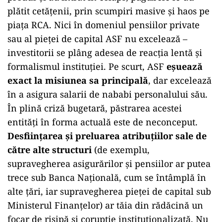
plătit cetățenii, prin scumpiri masive și haos pe
piața RCA. Nici în domeniul pensiilor private
sau al pieței de capital ASF nu excelează –
investitorii se plâng adesea de reacția lentă și
formalismul instituției. Pe scurt, ASF
eșuează
exact la misiunea sa principală
, dar excelează
în a asigura salarii de nababi personalului său.
În plină criză bugetară, păstrarea acestei
entități în forma actuală este de neconceput.
Desființarea și preluarea atribuțiilor sale de
către alte structuri
(de exemplu,
supravegherea asigurărilor și pensiilor ar putea
trece sub Banca Națională, cum se întâmplă în
alte țări, iar supravegherea pieței de capital sub
Ministerul Finanțelor) ar tăia din rădăcină un
focar de risipă și corupție instituționalizată. Nu