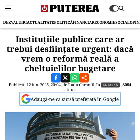
DEZVALUIRI
ACTUALITATE
POLITICĂ
FINANCIAR
ECONOMIE
SOCIAL
OPIN
Instituțiile publice care ar
trebui desființate urgent: dacă
vrem o reformă reală a
cheltuielilor bugetare
Publicat: 12 iun. 2025, 20:04, de
Radu Caranfil
, în
,
8084
ANALIZĂ
cititori
Adaugă-ne ca sursă preferată în Google