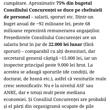
cumpătare. Aproximativ
75% din bugetul
Consiliului Concurenței se duce pe cheltuieli
de personal
– salarii, sporuri etc. Dintr-un
buget anual de ~92 milioane lei, peste 68
milioane reprezintă remunerarea angajaților.
Președintele Consiliului Concurenței are un
salariu brut în jur de
22.000 lei lunar
(fără
sporuri) – comparabil cu alți demnitari, dar
secretarul general câștigă ~15.000 lei, iar un
inspector principal peste 9.000 lei brut. La
acestea se adaugă sporurile (de condiții, de
doctorat, de hrană etc.), astfel că veniturile reale
cresc semnificativ. Nu e la nivelul ASF sau
ANRE, dar e totuși mult peste mediana
economiei. Și Consiliul Concurenței are probabil
și el părți din organigramă ocupate de pile