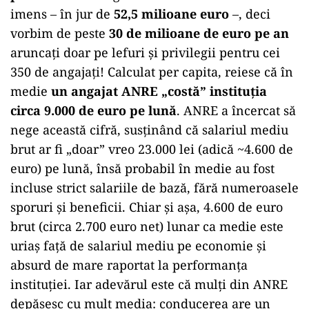
imens – în jur de
52,5 milioane euro
–, deci
vorbim de peste
30 de milioane de euro pe an
aruncați doar pe lefuri și privilegii pentru cei
350 de angajați! Calculat per capita, reiese că în
medie
un angajat ANRE „costă” instituția
circa 9.000 de euro pe lună
. ANRE a încercat să
nege această cifră, susținând că salariul mediu
brut ar fi „doar” vreo 23.000 lei (adică ~4.600 de
euro) pe lună, însă probabil în medie au fost
incluse strict salariile de bază, fără numeroasele
sporuri și beneficii. Chiar și așa, 4.600 de euro
brut (circa 2.700 euro net) lunar ca medie este
uriaș față de salariul mediu pe economie și
absurd de mare raportat la performanța
instituției. Iar adevărul este că mulți din ANRE
depășesc cu mult media: conducerea are un