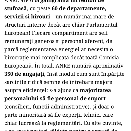
ANRE are o
organigramă incredibil de
stufoasă
, cu peste
60 de departamente,
servicii și birouri
– un număr mai mare de
structuri interne decât are chiar Parlamentul
European! Fiecare compartiment are șefi
remunerați generos și personal aferent, de
parcă reglementarea energiei ar necesita o
birocrație mai complicată decât toată Comisia
Europeană. În total, ANRE numără aproximativ
350 de angajați
, însă modul cum sunt împărțite
sarcinile ridică semne de întrebare majore
asupra eficienței: s-a ajuns ca
majoritatea
personalului să fie personal de suport
(consilieri, funcții administrative), și doar o
parte minoritară să fie experții tehnici care
chiar lucrează la reglementări. Cu alte cuvinte,