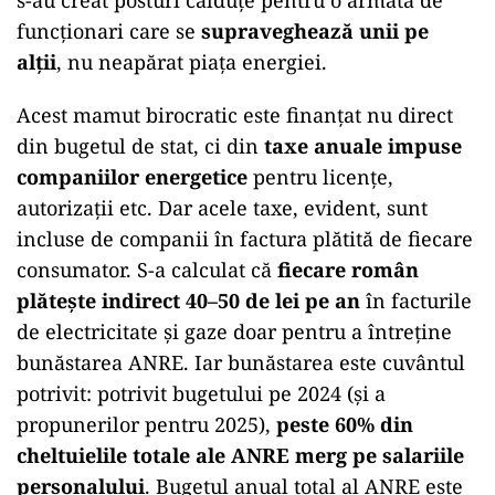
s-au creat posturi călduțe pentru o armată de
funcționari care se
supraveghează unii pe
alții
, nu neapărat piața energiei.
Acest mamut birocratic este finanțat nu direct
din bugetul de stat, ci din
taxe anuale impuse
companiilor energetice
pentru licențe,
autorizații etc. Dar acele taxe, evident, sunt
incluse de companii în factura plătită de fiecare
consumator. S-a calculat că
fiecare român
plătește indirect 40–50 de lei pe an
în facturile
de electricitate și gaze doar pentru a întreține
bunăstarea ANRE. Iar bunăstarea este cuvântul
potrivit: potrivit bugetului pe 2024 (și a
propunerilor pentru 2025),
peste 60% din
cheltuielile totale ale ANRE merg pe salariile
personalului
. Bugetul anual total al ANRE este