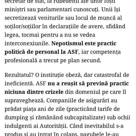
secretar de stat, la rubedenii ale unor foști
miniștri sau parlamentari cunoscuți. Unii își
secretizează veniturile sau locul de muncă al
soților/soțiilor în declarațiile de avere, sfidând
legea, tocmai pentru a nu se vedea
interconexiunile.
Nepotismul este practic
politică de personal la ASF
, iar competența
profesională a trecut pe plan secund.
Rezultatul? O instituție obeză, dar catastrofal de
ineficientă. ASF
nu a reușit să prevină practic
niciuna dintre crizele
din domeniul pe care îl
supraveghează. Companiile de asigurări au
prădat piața ani de zile (practicând tarife de
dumping și rămânând subcapitalizate) sub ochii
indulgenti ai Autorității. Când inevitabilul s-a
produs și au intrat în colaps, pagubele le-au