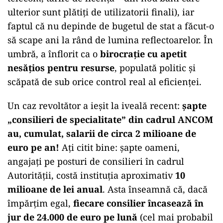
ulterior sunt plătiți de utilizatorii finali), iar
faptul că nu depinde de bugetul de stat a făcut-o
să scape ani la rând de lumina reflectoarelor. În
umbră, a înflorit ca o
birocrație cu apetit
nesățios pentru resurse
, populată politic și
scăpată de sub orice control real al eficienței.
Un caz revoltător a ieșit la iveală recent:
șapte
„consilieri de specialitate” din cadrul ANCOM
au, cumulat, salarii de circa 2 milioane de
euro pe an!
Ați citit bine: șapte oameni,
angajați pe posturi de consilieri în cadrul
Autorității, costă instituția aproximativ
10
milioane de lei anual
. Asta înseamnă că, dacă
împărțim egal,
fiecare consilier încasează în
jur de 24.000 de euro pe lună
(cel mai probabil