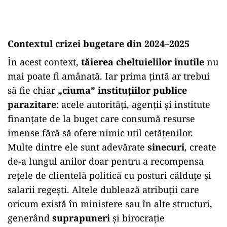
Contextul crizei bugetare din 2024–2025
În acest context,
tăierea cheltuielilor inutile
nu
mai poate fi amânată. Iar prima țintă ar trebui
să fie chiar
„ciuma” instituțiilor publice
parazitare
: acele autorități, agenții și institute
finanțate de la buget care consumă resurse
imense fără să ofere nimic util cetățenilor.
Multe dintre ele sunt adevărate
sinecuri
, create
de-a lungul anilor doar pentru a recompensa
rețele de clientelă politică cu posturi călduțe și
salarii regești. Altele dublează atribuții care
oricum există în ministere sau în alte structuri,
generând
suprapuneri
și birocrație