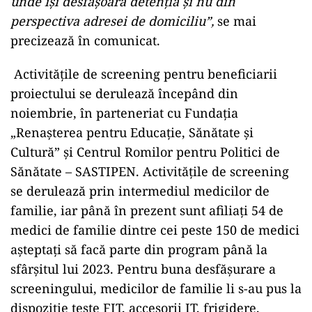
unde îşi desfăşoară detenţia şi nu din
perspectiva adresei de domiciliu”,
se mai
precizează în comunicat.
Activităţile de screening pentru beneficiarii
proiectului se derulează începând din
noiembrie, în parteneriat cu Fundaţia
„Renaşterea pentru Educaţie, Sănătate şi
Cultură” şi Centrul Romilor pentru Politici de
Sănătate – SASTIPEN. Activităţile de screening
se derulează prin intermediul medicilor de
familie, iar până în prezent sunt afiliaţi 54 de
medici de familie dintre cei peste 150 de medici
aşteptaţi să facă parte din program până la
sfârşitul lui 2023. Pentru buna desfăşurare a
screeningului, medicilor de familie li s-au pus la
dispoziţie teste FIT, accesorii IT, frigidere,