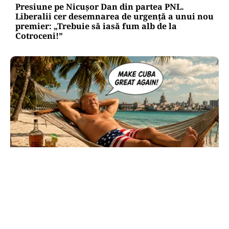
Presiune pe Nicușor Dan din partea PNL.
Liberalii cer desemnarea de urgență a unui nou
premier: „Trebuie să iasă fum alb de la
Cotroceni!”
INTERNAȚIONAL
Cuba, prinsă în menghină. Marco Rubio
avertizează Havana că nu mai există nicio
„supapă de scăpare”