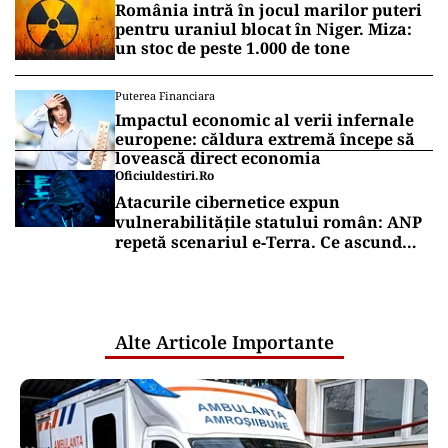
România intră în jocul marilor puteri
pentru uraniul blocat în Niger. Miza:
un stoc de peste 1.000 de tone
Puterea Financiara
Impactul economic al verii infernale
europene: căldura extremă începe să
lovească direct economia
Oficiuldestiri.ro
Atacurile cibernetice expun
vulnerabilitățile statului român: ANP
repetă scenariul e‑Terra. Ce ascund
comunicările oficiale și cine răspunde
pentru mentenanța IT a instituțiilor
publice
Alte Articole Importante