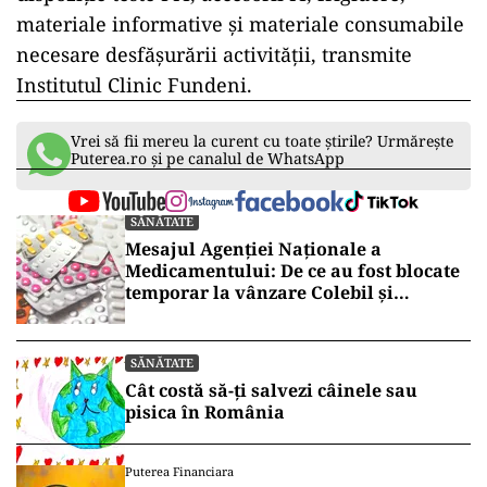
materiale informative şi materiale consumabile
necesare desfăşurării activităţii, transmite
Institutul Clinic Fundeni.
Vrei să fii mereu la curent cu toate știrile? Urmărește
Puterea.ro și pe canalul de WhatsApp
SĂNĂTATE
Mesajul Agenției Naționale a
Medicamentului: De ce au fost blocate
temporar la vânzare Colebil și
Panzcebil
SĂNĂTATE
Cât costă să-ți salvezi câinele sau
pisica în România
Puterea Financiara