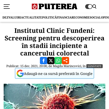
DEZVALUIRI
ACTUALITATE
POLITICĂ
FINANCIAR
ECONOMIE
SOCIAL
OPIN
Institutul Clinic Fundeni:
Screening pentru descoperirea
în stadii incipiente a
cancerului colorectal
Publicat: 15 dec. 2021, 20:00, de
Magda Marincovici
, în
SĂNĂTATE
Adaugă-ne ca sursă preferată în Google