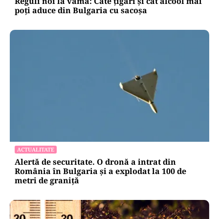
Reguli noi la vamă: Câte țigări și cât alcool mai
poți aduce din Bulgaria cu sacoșa
ACTUALITATE
Alertă de securitate. O dronă a intrat din
România în Bulgaria şi a explodat la 100 de
metri de graniţă