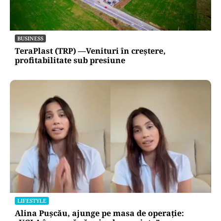
BUSINESS
TeraPlast (TRP) —Venituri în creștere,
profitabilitate sub presiune
LIFESTYLE
Alina Pușcău, ajunge pe masa de operație: