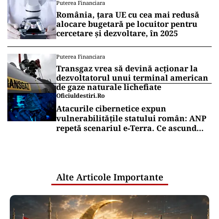
Puterea Financiara
România, țara UE cu cea mai redusă
alocare bugetară pe locuitor pentru
cercetare și dezvoltare, în 2025
Puterea Financiara
Transgaz vrea să devină acționar la
dezvoltatorul unui terminal american
de gaze naturale lichefiate
Oficiuldestiri.ro
Atacurile cibernetice expun
vulnerabilitățile statului român: ANP
repetă scenariul e‑Terra. Ce ascund
comunicările oficiale și cine răspunde
pentru mentenanța IT a instituțiilor
publice
Alte Articole Importante