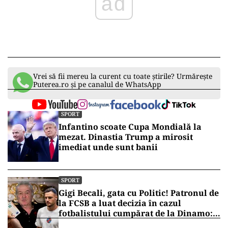
ad
Vrei să fii mereu la curent cu toate știrile? Urmărește
Puterea.ro și pe canalul de WhatsApp
SPORT
Infantino scoate Cupa Mondială la
mezat. Dinastia Trump a mirosit
imediat unde sunt banii
SPORT
Gigi Becali, gata cu Politic! Patronul de
la FCSB a luat decizia în cazul
fotbalistului cumpărat de la Dinamo:
„Fac curățenie! Nu e de echipa asta”