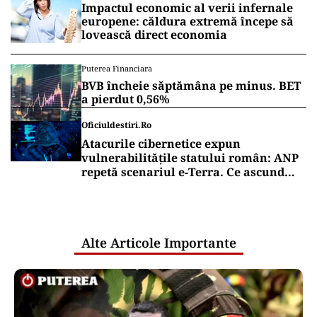
Impactul economic al verii infernale
europene: căldura extremă începe să
lovească direct economia
Puterea Financiara
BVB încheie săptămâna pe minus. BET
a pierdut 0,56%
Oficiuldestiri.ro
Atacurile cibernetice expun
vulnerabilitățile statului român: ANP
repetă scenariul e‑Terra. Ce ascund
comunicările oficiale și cine răspunde
pentru mentenanța IT a instituțiilor
publice
Alte Articole Importante