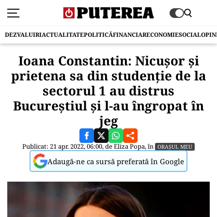
DEZVALUIRI
ACTUALITATE
POLITICĂ
FINANCIAR
ECONOMIE
SOCIAL
OPIN
Ioana Constantin: Nicușor și
prietena sa din studenție de la
sectorul 1 au distrus
Bucureștiul și l-au îngropat în
jeg
Publicat: 21 apr. 2022, 06:00, de
Eliza Popa
, în
ORAȘUL MEU
Adaugă-ne ca sursă preferată în Google