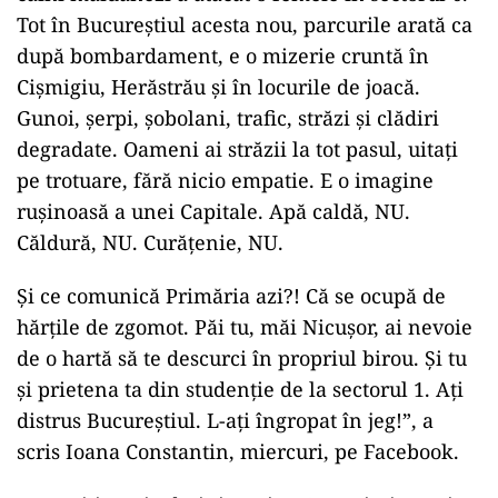
Tot în Bucureștiul acesta nou, parcurile arată ca
după bombardament, e o mizerie cruntă în
Cișmigiu, Herăstrău și în locurile de joacă.
Gunoi, șerpi, șobolani, trafic, străzi și clădiri
degradate. Oameni ai străzii la tot pasul, uitați
pe trotuare, fără nicio empatie. E o imagine
rușinoasă a unei Capitale. Apă caldă, NU.
Căldură, NU. Curățenie, NU.
Și ce comunică Primăria azi?! Că se ocupă de
hărțile de zgomot. Păi tu, măi Nicușor, ai nevoie
de o hartă să te descurci în propriul birou. Și tu
și prietena ta din studenție de la sectorul 1. Ați
distrus Bucureștiul. L-ați îngropat în jeg!”, a
scris Ioana Constantin, miercuri, pe Facebook.