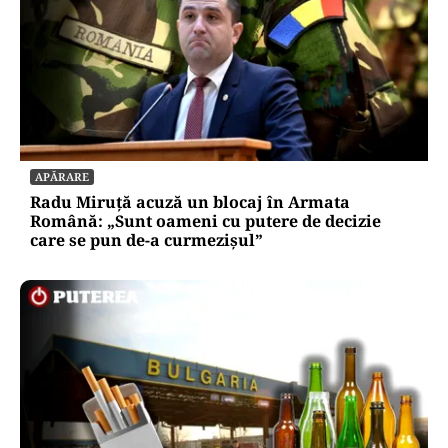
APĂRARE
Radu Miruță acuză un blocaj în Armata
Română: „Sunt oameni cu putere de decizie
care se pun de-a curmezișul”