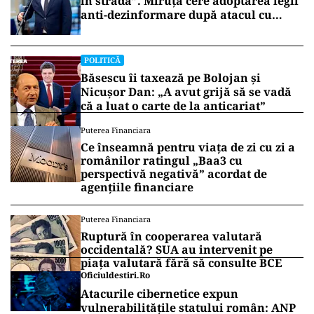
în stradă”. Miruță cere adoptarea legii
anti-dezinformare după atacul cu
topoare din Cluj
POLITICĂ
Băsescu îi taxează pe Bolojan și
Nicușor Dan: „A avut grijă să se vadă
că a luat o carte de la anticariat”
Puterea Financiara
Ce înseamnă pentru viața de zi cu zi a
românilor ratingul „Baa3 cu
perspectivă negativă” acordat de
agențiile financiare
Puterea Financiara
Ruptură în cooperarea valutară
occidentală? SUA au intervenit pe
piața valutară fără să consulte BCE
Oficiuldestiri.ro
Atacurile cibernetice expun
vulnerabilitățile statului român: ANP