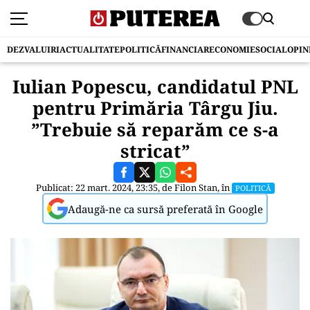
DEZVALUIRI
ACTUALITATE
POLITICĂ
FINANCIAR
ECONOMIE
SOCIAL
OPIN
Iulian Popescu, candidatul PNL
pentru Primăria Târgu Jiu.
”Trebuie să reparăm ce s-a
stricat”
Publicat: 22 mart. 2024, 23:35, de
Filon Stan
, în
POLITICĂ
Adaugă-ne ca sursă preferată în Google