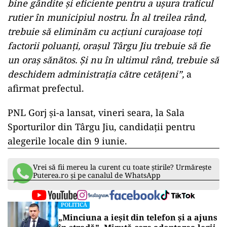
bine gândite şi eficiente pentru a uşura traficul
rutier în municipiul nostru. În al treilea rând,
trebuie să eliminăm cu acţiuni curajoase toţi
factorii poluanţi, oraşul Târgu Jiu trebuie să fie
un oraş sănătos. Şi nu în ultimul rând, trebuie să
deschidem administraţia către cetăţeni”,
a
afirmat prefectul.
PNL Gorj şi-a lansat, vineri seara, la Sala
Sporturilor din Târgu Jiu, candidaţii pentru
alegerile locale din 9 iunie.
Vrei să fii mereu la curent cu toate știrile? Urmărește
Puterea.ro și pe canalul de WhatsApp
POLITICĂ
„Minciuna a ieșit din telefon și a ajuns