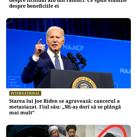
despre lichidul alb din ramuri. Ce spun studiile
despre beneficiile ei
INTERNAȚIONAL
Starea lui Joe Biden se agravează: cancerul a
metastazat. Fiul său: „Mi-aș dori să se plângă
mai mult”