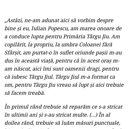
„Astăzi, ne-am adunat aici să vorbim despre
bine şi eu, Iulian Popescu, am marea onoare de
a conduce lupta pentru Primăria Târgu Jiu. Am
copilărit, la propriu, la umbra Coloanei fără
Sfârşit, am purtat-o în suflet oriunde paşii m-au
dus în această viaţă, pentru că în acest oraş m-
am născut, aici îmi sunt oamenii dragi, pentru
că iubesc Târgu Jiul. Târgu Jiul m-a format ca
om, pentru Târgu Jiu vreau să lupt şi aici trebuie
să facem treabă.
În primul rând trebuie să reparăm ce s-a stricat
în ultimii ani şi s-au stricat multe. (…) În al
doilea rând, trebuie să luăm măsuri punctuale,