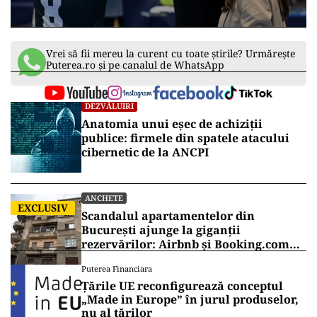
pe cealaltă Cristinică (nr. Neagu), care a condus
echipa de handbal când Adrian Vasile era
antrenor.
Vezi Galeria foto
3 Imagini
Vrei să fii mereu la curent cu toate știrile? Urmărește
Puterea.ro și pe canalul de WhatsApp
DEZVĂLUIRI