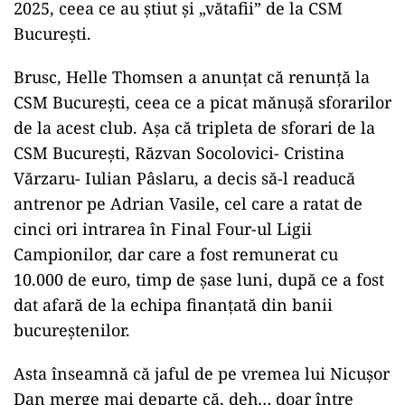
financiar de la CSM București merge mai
departe. Nicușor Dan a pus lupul paznic la oi –
Puterea.ro
), au pregătit o mutare prin care jaful
să meargă mai departe.
Antrenoarea echipei de handbal feminin de la
CSM București, Helle Thomsen, a renunțat zilele
trecute să mai antreneze echipa bucureșteană
pe motiv că va fi selecționerul Danemarcei. Dar,
Helle Thomsen era anunțată ca antrenor al
echipei naționale a Danemarcei încă din aprilie
2025, ceea ce au știut și „vătafii” de la CSM
București.
Brusc, Helle Thomsen a anunțat că renunță la
CSM București, ceea ce a picat mănușă sforarilor
de la acest club. Așa că tripleta de sforari de la