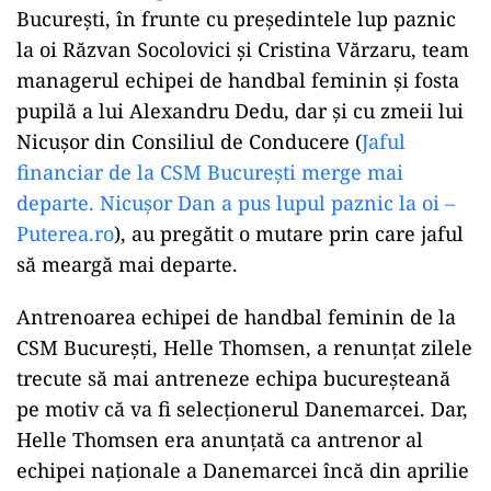
avere a Mirabelei Grădinaru, chiar în
ziua votului din Senat. Ce a moștenit
partenera președintelui
POLITICĂ
Nicușor Dan a promulgat legile pentru
carburanți și TVA de 9% la locuințe:
„Ceea ce contează sunt deciziile care
aduc beneficii și protejează românii”
Sforarii de la CSM București lucrează ca
povestea jafului să meargă mai departe
Acum, sforarii parașutați de Nicușor Dan la CSM
București, în frunte cu președintele lup paznic
la oi Răzvan Socolovici și Cristina Vărzaru, team
managerul echipei de handbal feminin și fosta
pupilă a lui Alexandru Dedu, dar și cu zmeii lui
Nicușor din Consiliul de Conducere (
Jaful