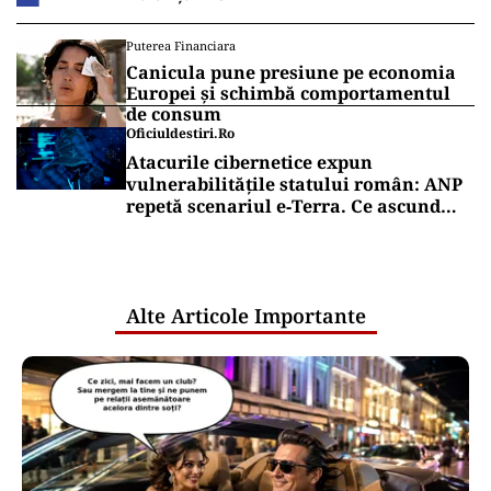
Anatomia unui eșec de achiziții
publice: firmele din spatele atacului
cibernetic de la ANCPI
ANCHETE
EXCLUSIV
Scandalul apartamentelor din
București ajunge la giganții
rezervărilor: Airbnb și Booking.com
anunță măsuri și cer respectarea legii
Puterea Financiara
Țările UE reconfigurează conceptul
„Made in Europe” în jurul produselor,
nu al țărilor
Puterea Financiara
Canicula pune presiune pe economia
Europei și schimbă comportamentul
de consum
Oficiuldestiri.ro
Atacurile cibernetice expun