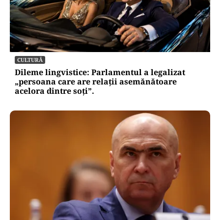
vulnerabilitățile statului român: ANP
repetă scenariul e‑Terra. Ce ascund
comunicările oficiale și cine răspunde
pentru mentenanța IT a instituțiilor
publice
Alte Articole Importante
CULTURĂ
Dileme lingvistice: Parlamentul a legalizat