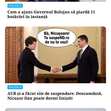
„persoana care are relații asemănătoare
acelora dintre soți”.
POLITICĂ
Cum a ajuns Guvernul Bolojan să piardă 11
hotărâri în instanță