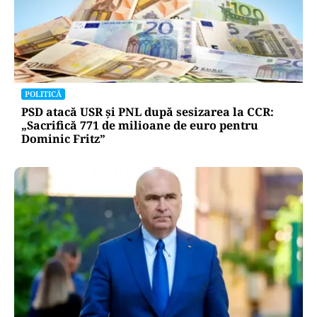
ACTUALITATE
Două azi, două mâine: de ce barjele nu sunt
scufundate toate odată în Dunăre? Explicația
autorităților
POLITICĂ