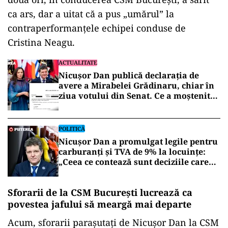
Vezi și:
Nicușor Dan a finanțat cu vreo
25.000.000 de euro dezastrul handbalului
feminin de la CSM București
Imediat după dezvăluirile noastre, una dintre
vuvuzele, care s-a înfruptat din banii
bucureștenilor, fiind cocoțat de „frățiori”, de
două ori, în conducerea CSM București, a sărit
ca ars, dar a uitat că a pus „umărul” la
contraperformanțele echipei conduse de
Cristina Neagu.
ACTUALITATE
Nicușor Dan publică declarația de