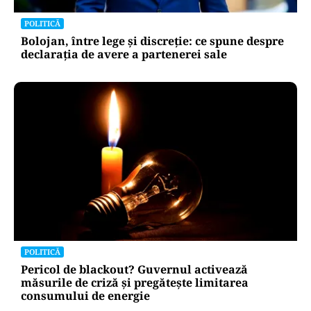
PSD atacă USR și PNL după sesizarea la CCR:
„Sacrifică 771 de milioane de euro pentru
Dominic Fritz”
POLITICĂ
Bolojan, între lege și discreție: ce spune despre
declarația de avere a partenerei sale