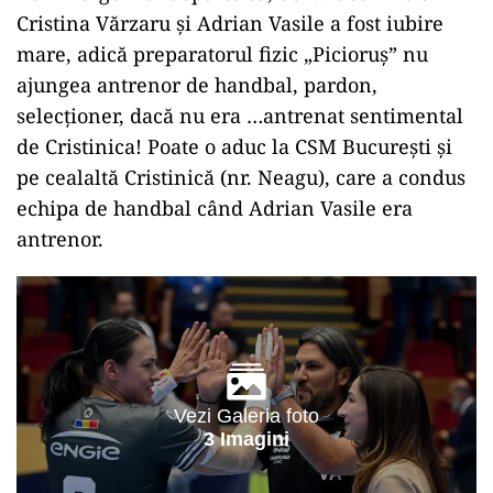
CSM București, Răzvan Socolovici- Cristina
Vărzaru- Iulian Pâslaru, a decis să-l readucă
antrenor pe Adrian Vasile, cel care a ratat de
cinci ori intrarea în Final Four-ul Ligii
Campionilor, dar care a fost remunerat cu
10.000 de euro, timp de șase luni, după ce a fost
dat afară de la echipa finanțată din banii
bucureștenilor.
Asta înseamnă că jaful de pe vremea lui Nicușor
Dan merge mai departe că, deh… doar între
Cristina Vărzaru și Adrian Vasile a fost iubire
mare, adică preparatorul fizic „Picioruș” nu
ajungea antrenor de handbal, pardon,
selecționer, dacă nu era …antrenat sentimental
de Cristinica! Poate o aduc la CSM București și