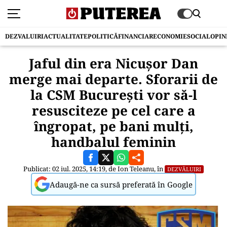
DEZVALUIRI
ACTUALITATE
POLITICĂ
FINANCIAR
ECONOMIE
SOCIAL
OPIN
Jaful din era Nicușor Dan
merge mai departe. Sforarii de
la CSM București vor să-l
resusciteze pe cel care a
îngropat, pe bani mulți,
handbalul feminin
Publicat: 02 iul. 2025, 14:19, de
Ion Teleanu
, în
DEZVĂLUIRI
Adaugă-ne ca sursă preferată în Google