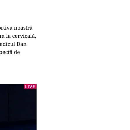
ortiva noastră
sm la cervicală,
medicul Dan
pectă de