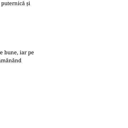
e puternică şi
te bune, iar pe
a rămânând