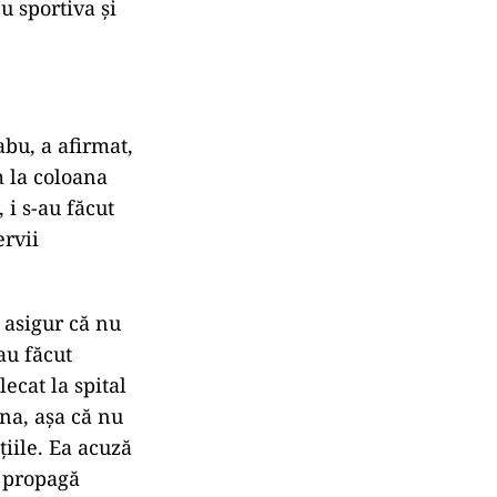
u sportiva și
bu, a afirmat,
m la coloana
 i s-au făcut
ervii
 asigur că nu
au făcut
ecat la spital
ina, aşa că nu
ţiile. Ea acuză
e propagă