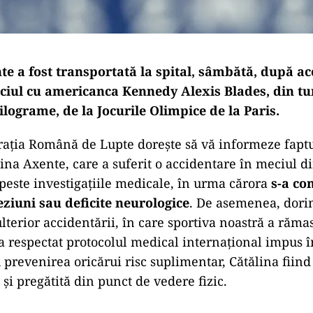
te a fost transportată la spital, sâmbătă, după a
ciul cu americanca Kennedy Alexis Blades, din turu
ilograme, de la Jocurile Olimpice de la Paris.
ția Română de Lupte dorește să vă informeze faptu
lina Axente, care a suferit o accidentare în meciul di
 peste investigațiile medicale, în urma cărora
s-a co
leziuni sau deficite neurologice
. De asemenea, dori
terior accidentării, în care sportiva noastră a rămas
 a respectat protocolul medical internațional impus î
u prevenirea oricărui risc suplimentar, Cătălina fiind
și pregătită din punct de vedere fizic.