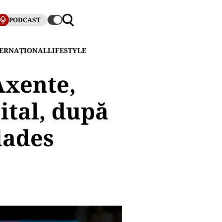
PODCAST
TERNAȚIONAL
LIFESTYLE
Axente,
ital, după
lades