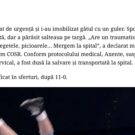
t de urgență și i-au imobilizat gâtul cu un guler. Sp
tă, dar a părăsit salteaua pe targă. „Are un traumati
degetele, picioarele… Mergem la spital”, a declarat 
rm COSR. Conform protocolului medical, Axente, sus
ical, a fost dusă la salvare și transportată la spital.
ficat în sferturi, după 11-0.