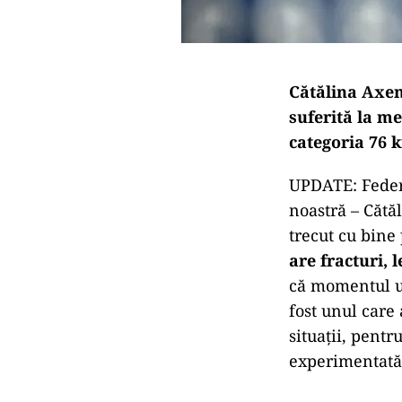
Cătălina Axen
suferită la me
categoria 76 k
UPDATE: Federa
noastră – Cătă
trecut cu bine
are fracturi, 
că momentul ul
fost unul care
situații, pentr
experimentată 