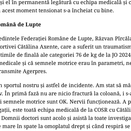
 și el în permanentă legătură cu echipa medicală și c
acest moment tensionat s-a încheiat cu bine.
Română de Lupte
şedintele Federaţiei Române de Lupte, Răzvan Pîrcăla
ortivei Cătălina Axente, care a suferit un traumatis
timile de finală ale categoriei 76 de kg de la JO 2024,
medicale şi că semnele motrice erau în parametri, n
ransmite Agerpres.
n sportul nostru şi astfel de incidente. Am stat să mă
v. În primă fază nu are nicio fractură la coloană, i s-
şi semnele motrice sunt OK. Nervii funcţionează. A pl
gaţii, este toată echipa medicală de la COSR cu Cătăl
 Domnii doctori sunt acolo şi asistă la toate investiga
e mare în spate la omoplatul drept şi când respiră s