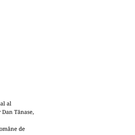
al al
r Dan Tănase,
 Române de