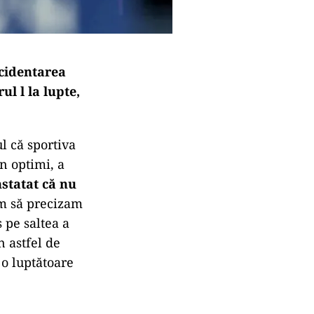
ccidentarea
l l la lupte,
l că sportiva
n optimi, a
nstatat că nu
m să precizam
 pe saltea a
n astfel de
 o luptătoare