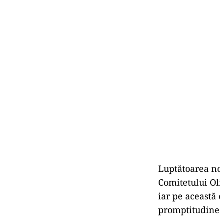
Luptătoarea no
Comitetului Ol
iar pe această
promptitudinea