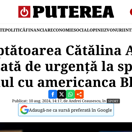
TE
POLITICĂ
FINANCIAR
ECONOMIE
SOCIAL
OPINII
ZVONURI
IN
ptătoarea Cătălina 
ată de urgență la sp
ul cu americanca B
Publicat: 10 aug. 2024, 14:17, de
Andrei Ceausescu
, în
SPORT
Adaugă-ne ca sursă preferată în Google