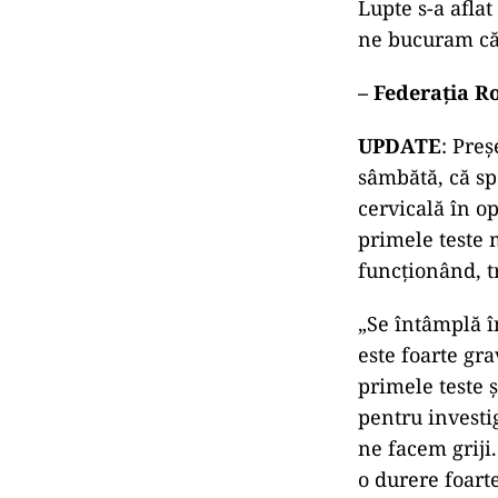
Lupte s-a aflat
ne bucuram că 
– Federația 
UPDATE
: Pre
sâmbătă, că sp
cervicală în op
primele teste 
funcţionând, t
„Se întâmplă î
este foarte gra
primele teste 
pentru investi
ne facem griji.
o durere foart