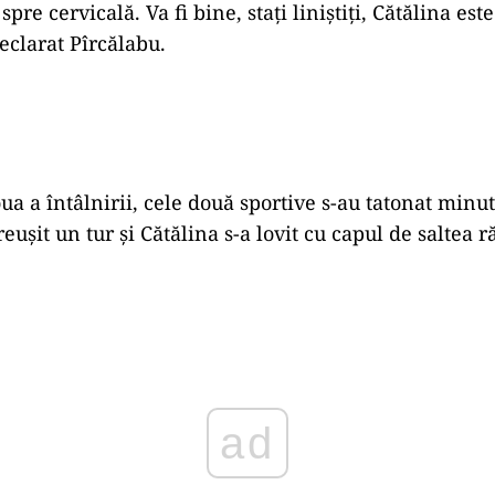
spre cervicală. Va fi bine, staţi liniştiţi, Cătălina est
declarat Pîrcălabu.
ua a întâlnirii, cele două sportive s-au tatonat minu
reușit un tur și Cătălina s-a lovit cu capul de salte
ad