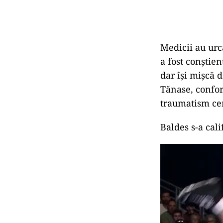
Medicii au urca
a fost conștien
dar îşi mişcă 
Tănase, confo
traumatism cerv
Baldes s-a cali