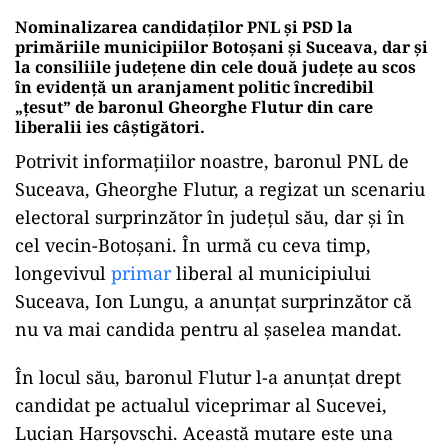
Nominalizarea candidaților PNL și PSD la
primăriile municipiilor Botoșani și Suceava, dar și
la consiliile județene din cele două județe au scos
în evidență un aranjament politic încredibil
„țesut” de baronul Gheorghe Flutur din care
liberalii ies câștigători.
Potrivit informațiilor noastre, baronul PNL de
Suceava, Gheorghe Flutur, a regizat un scenariu
electoral surprinzător în județul său, dar și în
cel vecin-Botoșani. În urmă cu ceva timp,
longevivul
primar
liberal al municipiului
Suceava, Ion Lungu, a anunțat surprinzător că
nu va mai candida pentru al șaselea mandat.
În locul său, baronul Flutur l-a anunțat drept
candidat pe actualul viceprimar al Sucevei,
Lucian Harșovschi. Această mutare este una