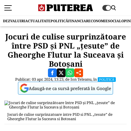
DEZVALUIRI
ACTUALITATE
POLITICĂ
FINANCIAR
ECONOMIE
SOCIAL
OPIN
Jocuri de culise surprinzătoare
între PSD și PNL „țesute” de
Gheorghe Flutur la Suceava și
Botoșani
Publicat: 03 apr. 2024, 13:23, de
Ion Teleanu
, în
POLITICĂ
Adaugă-ne ca sursă preferată în Google
Jocuri de culise surprinzatoare intre PSD si PNL „tesute” de
Gheorghe Flutur la Suceava si Botosani