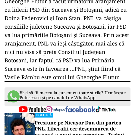
Gheorghe Flutur a făcut următorul aranjament
cu liderii PSD din Suceava și Botoșani, adică cu
Doina Federovici și Ioan Stan. PNL va câștiga
consiliile județene Suceava și Botoșani, iar PSD
va lua primăriile Botoșani și Suceava. Prin acest
aranjament, PNL va ieși câștigător, mai ales că
nici nu visa să preia Consiliul Județean
Botoșani, iar faptul că PSD va lua Primăria
Suceava este în favoarea …PNL, știut fiind că
Vasile Râmbu este omul lui Gheorghe Flutur.
Vrei să fii mereu la curent cu toate știrile? Urmărește
Puterea.ro și pe canalul de WhatsApp
POLITICĂ
Presiune pe Nicușor Dan din partea
PNL. Liberalii cer desemnarea de
urgență a unui nou premier: „Trebuie