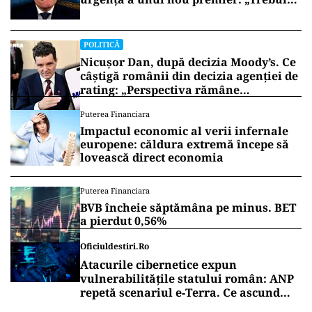
să iasă fum alb de la Cotroceni!”
POLITICĂ
Nicușor Dan, după decizia Moody’s. Ce
câștigă românii din decizia agenției de
rating: „Perspectiva rămâne
rezervată”
Puterea Financiara
Impactul economic al verii infernale
europene: căldura extremă începe să
lovească direct economia
Puterea Financiara
BVB încheie săptămâna pe minus. BET
a pierdut 0,56%
Oficiuldestiri.ro
Atacurile cibernetice expun
vulnerabilitățile statului român: ANP
repetă scenariul e‑Terra. Ce ascund
comunicările oficiale și cine răspunde