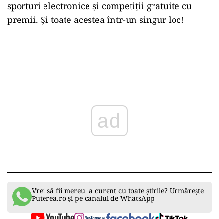
sporturi electronice și competiții gratuite cu
premii. Și toate acestea într-un singur loc!
ad
Vrei să fii mereu la curent cu toate știrile? Urmărește
Puterea.ro și pe canalul de WhatsApp