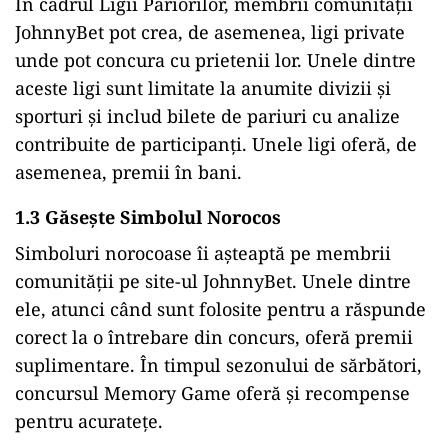
În cadrul Ligii Pariorilor, membrii comunității
JohnnyBet pot crea, de asemenea, ligi private
unde pot concura cu prietenii lor. Unele dintre
aceste ligi sunt limitate la anumite divizii și
sporturi și includ bilete de pariuri cu analize
contribuite de participanți. Unele ligi oferă, de
asemenea, premii în bani.
1.3 Găsește Simbolul Norocos
Simboluri norocoase îi așteaptă pe membrii
comunității pe site-ul JohnnyBet. Unele dintre
ele, atunci când sunt folosite pentru a răspunde
corect la o întrebare din concurs, oferă premii
suplimentare. În timpul sezonului de sărbători,
concursul Memory Game oferă și recompense
pentru acuratețe.