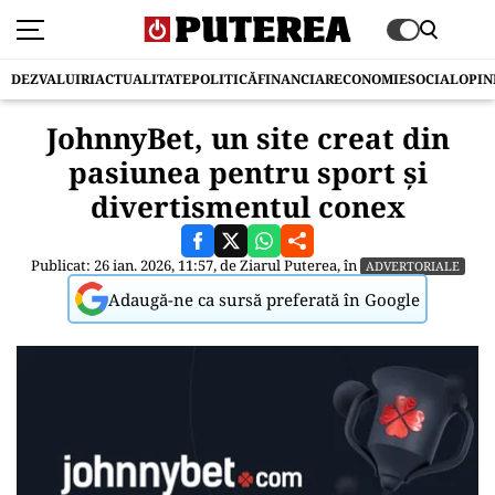
DEZVALUIRI
ACTUALITATE
POLITICĂ
FINANCIAR
ECONOMIE
SOCIAL
OPIN
JohnnyBet, un site creat din
pasiunea pentru sport și
divertismentul conex
Publicat: 26 ian. 2026, 11:57, de
Ziarul Puterea
, în
ADVERTORIALE
Adaugă-ne ca sursă preferată în Google