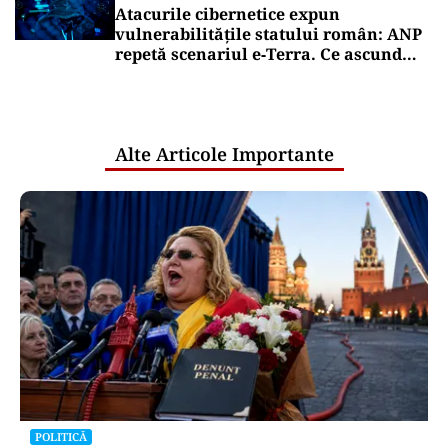
Atacurile cibernetice expun
vulnerabilitățile statului român: ANP
repetă scenariul e‑Terra. Ce ascund
comunicările oficiale și cine răspunde
pentru mentenanța IT a instituțiilor
publice
Alte Articole Importante
POLITICĂ