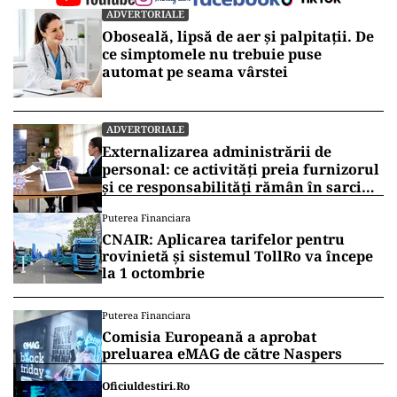
ADVERTORIALE
Oboseală, lipsă de aer și palpitații. De
ce simptomele nu trebuie puse
automat pe seama vârstei
ADVERTORIALE
Externalizarea administrării de
personal: ce activități preia furnizorul
și ce responsabilități rămân în sarcina
companiei
Puterea Financiara
CNAIR: Aplicarea tarifelor pentru
rovinietă și sistemul TollRo va începe
la 1 octombrie
Puterea Financiara
Comisia Europeană a aprobat
preluarea eMAG de către Naspers
Oficiuldestiri.ro