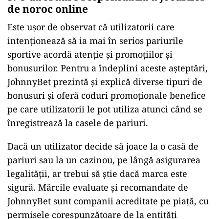
de noroc online
Este ușor de observat că utilizatorii care
intenționează să ia mai în serios pariurile
sportive acordă atenție și promoțiilor și
bonusurilor. Pentru a îndeplini aceste așteptări,
JohnnyBet prezintă și explică diverse tipuri de
bonusuri și oferă coduri promoționale benefice
pe care utilizatorii le pot utiliza atunci când se
înregistrează la casele de pariuri.
Dacă un utilizator decide să joace la o casă de
pariuri sau la un cazinou, pe lângă asigurarea
legalității, ar trebui să știe dacă marca este
sigură. Mărcile evaluate și recomandate de
JohnnyBet sunt companii acreditate pe piață, cu
permisele corespunzătoare de la entități