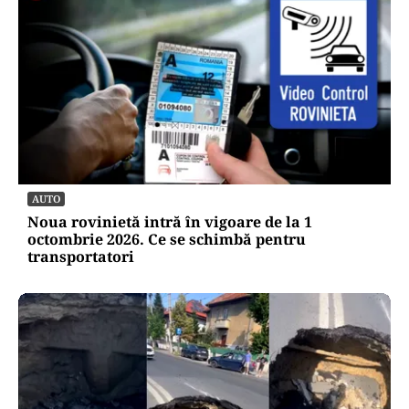
AUTO
Noua rovinietă intră în vigoare de la 1
octombrie 2026. Ce se schimbă pentru
transportatori