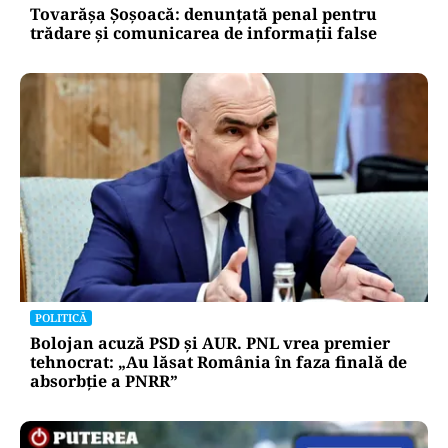
Tovarășa Șoșoacă: denunțată penal pentru
trădare și comunicarea de informații false
POLITICĂ
Bolojan acuză PSD și AUR. PNL vrea premier
tehnocrat: „Au lăsat România în faza finală de
absorbţie a PNRR”