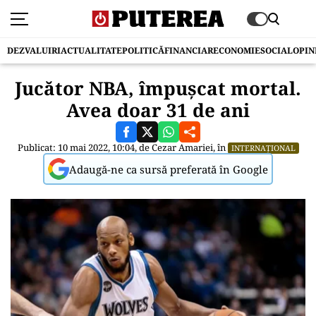
DEZVALUIRI
ACTUALITATE
POLITICĂ
FINANCIAR
ECONOMIE
SOCIAL
OPIN
Jucător NBA, împușcat mortal.
Avea doar 31 de ani
Publicat: 10 mai 2022, 10:04, de
Cezar Amariei
, în
INTERNAȚIONAL
Adaugă-ne ca sursă preferată în Google