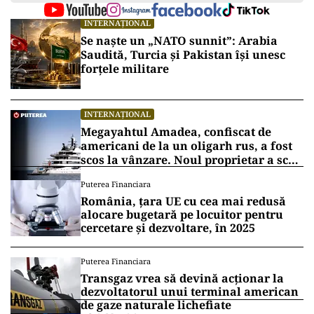
INTERNAȚIONAL
Se naște un „NATO sunnit”: Arabia
Saudită, Turcia și Pakistan își unesc
forțele militare
INTERNAȚIONAL
Megayahtul Amadea, confiscat de
americani de la un oligarh rus, a fost
scos la vânzare. Noul proprietar a scos
din conturi 187 de milioane de dolari
Puterea Financiara
România, țara UE cu cea mai redusă
alocare bugetară pe locuitor pentru
cercetare și dezvoltare, în 2025
Puterea Financiara
Transgaz vrea să devină acționar la
dezvoltatorul unui terminal american
de gaze naturale lichefiate