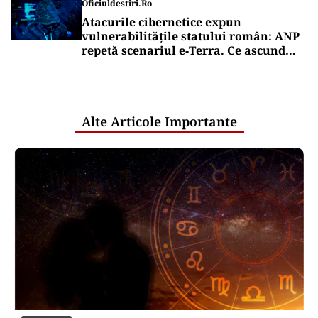
Oficiuldestiri.ro
Atacurile cibernetice expun
vulnerabilitățile statului român: ANP
repetă scenariul e‑Terra. Ce ascund
comunicările oficiale și cine răspunde
pentru mentenanța IT a instituțiilor
publice
Alte Articole Importante