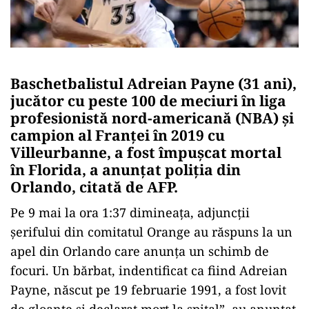
Baschetbalistul Adreian Payne (31 ani),
jucător cu peste 100 de meciuri în liga
profesionistă nord-americană (NBA) şi
campion al Franţei în 2019 cu
Villeurbanne, a fost împuşcat mortal
în Florida, a anunţat poliţia din
Orlando, citată de AFP.
Pe 9 mai la ora 1:37 dimineaţa, adjuncţii
şerifului din comitatul Orange au răspuns la un
apel din Orlando care anunţa un schimb de
focuri. Un bărbat, indentificat ca fiind Adreian
Payne, născut pe 19 februarie 1991, a fost lovit
de gloanţe şi declarat mort la spital”, au anunţat