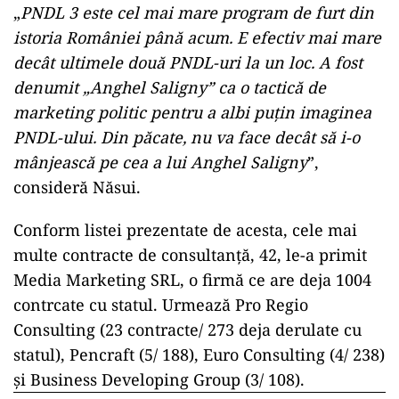
Jumătate din toată suma care s-a luat până acum
pentru „consultanță” pe PNDL 3 este luată de 10
firme.
POLITICĂ
Un lider USR îl critică dur pe Ilie
Bolojan: Un liberal nu crește taxele
„
PNDL 3 este cel mai mare program de furt din
istoria României până acum. E efectiv mai mare
decât ultimele două PNDL-uri la un loc. A fost
denumit „Anghel Saligny” ca o tactică de
marketing politic pentru a albi puțin imaginea