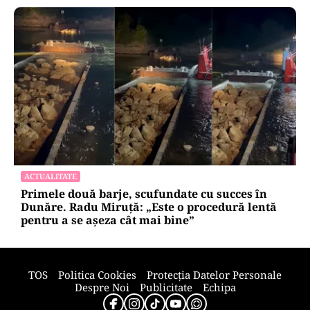
INTERNAȚIONAL
Cuba, prinsă în menghină. Marco Rubio
avertizează Havana că nu mai există nicio
„supapă de scăpare”