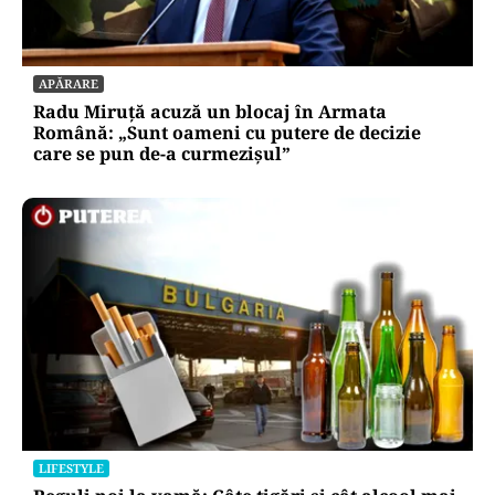
comunicările oficiale și cine răspunde
pentru mentenanța IT a instituțiilor
publice
Alte Articole Importante
APĂRARE
Radu Miruță acuză un blocaj în Armata
Română: „Sunt oameni cu putere de decizie
care se pun de-a curmezișul”