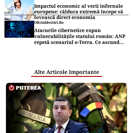
rating: „Perspectiva rămâne
rezervată”
ECONOMIE
Moody’s ne-a lăsat deasupra „junk”-
ului. România a trecut examenul cu
nota minimă
Puterea Financiara
România intră în jocul marilor puteri
pentru uraniul blocat în Niger. Miza:
un stoc de peste 1.000 de tone
Puterea Financiara
Impactul economic al verii infernale
europene: căldura extremă începe să
lovească direct economia
Oficiuldestiri.ro
Atacurile cibernetice expun
vulnerabilitățile statului român: ANP
repetă scenariul e‑Terra. Ce ascund