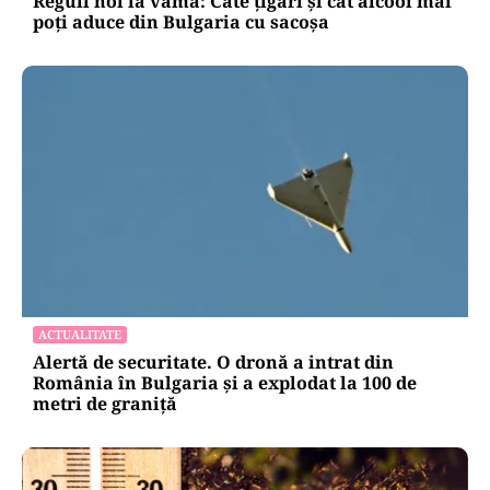
LIFESTYLE
Reguli noi la vamă: Câte țigări și cât alcool mai
poți aduce din Bulgaria cu sacoșa