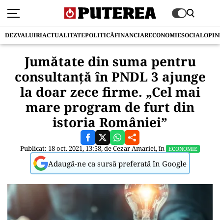
DEZVALUIRI
ACTUALITATE
POLITICĂ
FINANCIAR
ECONOMIE
SOCIAL
OPIN
Jumătate din suma pentru
consultanță în PNDL 3 ajunge
la doar zece firme. „Cel mai
mare program de furt din
istoria României”
Publicat: 18 oct. 2021, 13:58, de
Cezar Amariei
, în
ECONOMIE
Adaugă-ne ca sursă preferată în Google