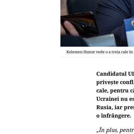
Kelemen Hunor vede o a treia cale în c
Candidatul UD
priveşte confl
cale, pentru c
Ucrainei nu es
Rusia, iar pr
o înfrângere.
„În plus, pent