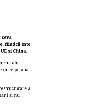
t ceva
e, fiindcă este
 UE şi China.
terne ale
se duce pe apa
 restructurare a
bani şi nu