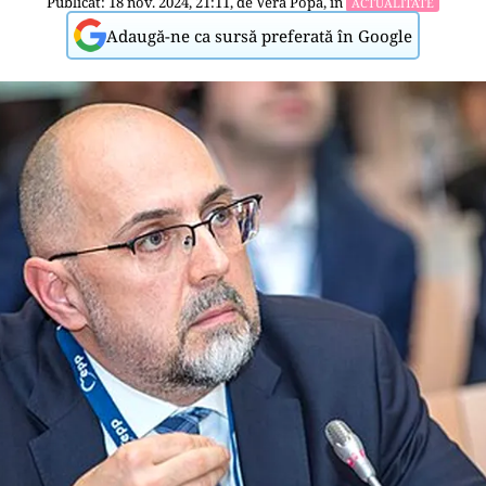
Publicat: 18 nov. 2024, 21:11, de
Vera Popa
, în
ACTUALITATE
Adaugă-ne ca sursă preferată în Google