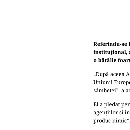
Referindu-se 
instituţional,
o bătălie foar
„După aceea A
Uniunii Europe
sâmbetei”, a 
El a pledat pen
agenţiilor şi 
produc nimic”