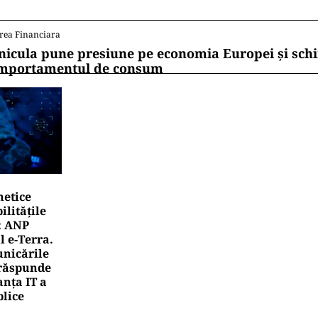
rea Financiara
nicula pune presiune pe economia Europei și sc
mportamentul de consum
netice
litățile
: ANP
l e‑Terra.
nicările
e răspunde
nța IT a
blice