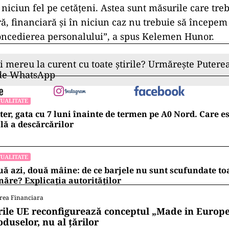
niciun fel pe cetăţeni. Astea sunt măsurile care treb
ră, financiară şi în niciun caz nu trebuie să începem
concedierea personalului”, a spus Kelemen Hunor.
ii mereu la curent cu toate știrile? Urmărește Puterea
 de WhatsApp
UALITATE
ter, gata cu 7 luni înainte de termen pe A0 Nord. Care es
lă a descărcărilor
UALITATE
ă azi, două mâine: de ce barjele nu sunt scufundate to
ăre? Explicația autorităților
rea Financiara
rile UE reconfigurează conceptul „Made in Europe
oduselor, nu al țărilor