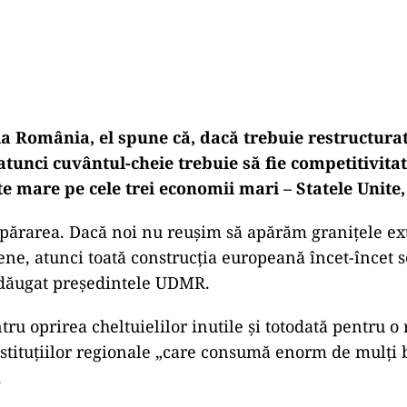
la România, el spune că, dacă trebuie restructura
 atunci cuvântul-cheie trebuie să fie competitivitat
te mare pe cele trei economii mari – Statele Unite,
părarea. Dacă noi nu reuşim să apărăm graniţele ex
ne, atunci toată construcţia europeană încet-încet 
adăugat preşedintele UDMR.
tru oprirea cheltuielilor inutile şi totodată pentru o
instituţiilor regionale „care consumă enorm de mulţi 
.