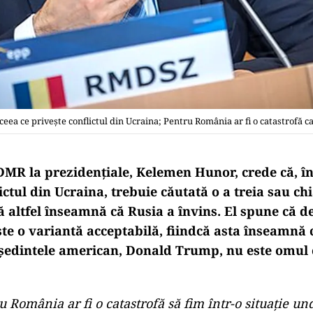
eea ce priveşte conflictul din Ucraina; Pentru România ar fi o catastrofă ca
MR la prezidenţiale, Kelemen Hunor, crede că, în
ictul din Ucraina, trebuie căutată o a treia sau ch
ă altfel înseamnă că Rusia a învins.
El spune că 
te o variantă acceptabilă, fiindcă asta înseamnă 
eşedintele american, Donald Trump, nu este omul 
ru România ar fi o catastrofă să fim într-o situaţie u