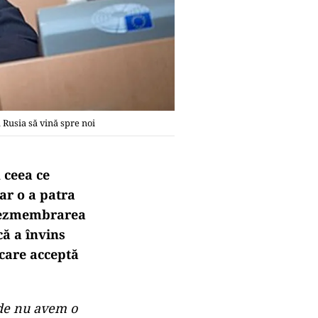
 Rusia să vină spre noi
 ceea ce
iar o a patra
dezmembrarea
că a învins
care acceptă
nde nu avem o