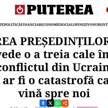
TE
POLITICĂ
FINANCIAR
ECONOMIE
SOCIAL
OPINII
ZVONURI
IN
EA PREȘEDINȚILOR
de o a treia cale î
conflictul din Ucrai
r fi o catastrofă c
vină spre noi