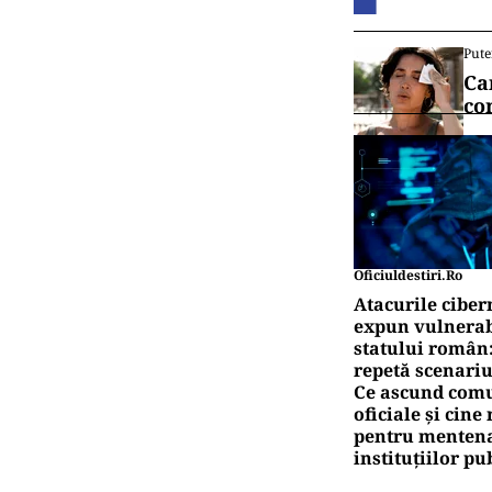
Pute
Ca
co
Oficiuldestiri.ro
Atacurile ciber
expun vulnerabi
statului român
repetă scenariu
Ce ascund comu
oficiale și cin
pentru mentena
instituțiilor pu