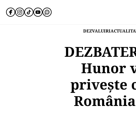
DEZVALUIRI
ACTUALITA
DEZBATER
Hunor ve
priveşte 
România a