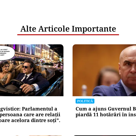
Alte Articole Importante
POLITICĂ
gvistice: Parlamentul a
Cum a ajuns Guvernul B
„persoana care are relații
piardă 11 hotărâri în in
re acelora dintre soți”.