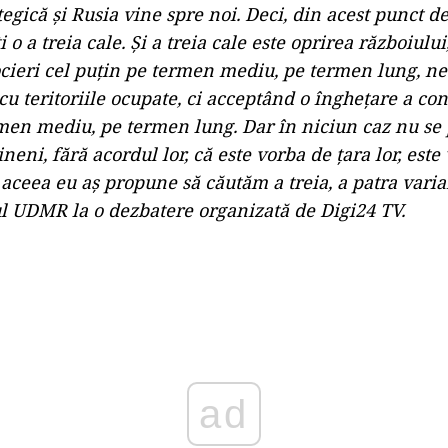
egică şi Rusia vine spre noi. Deci, din acest punct d
i o a treia cale. Şi a treia cale este oprirea războiului
ocieri cel puţin pe termen mediu, pe termen lung, n
 teritoriile ocupate, ci acceptând o îngheţare a conf
rmen mediu, pe termen lung. Dar în niciun caz nu se 
neni, fără acordul lor, că este vorba de ţara lor, este
e aceea eu aş propune să căutăm a treia, a patra varia
ul UDMR la o dezbatere organizată de Digi24 TV.
Play