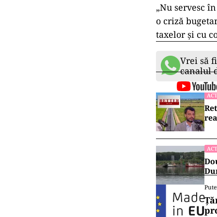
„Nu servesc în 
o criză bugeta
taxelor şi cu 
Vrei să f
canalul
ACT
Ret
rea
ACT
Dou
Dun
Pute
Ță
pr