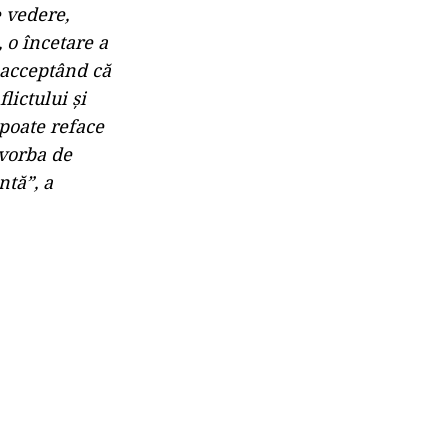
e vedere,
, o încetare a
eacceptând că
lictului şi
poate reface
 vorba de
ntă”, a