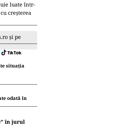
uie luate într-
 cu creşterea
.ro și pe
te situația
ate odată în
” în jurul