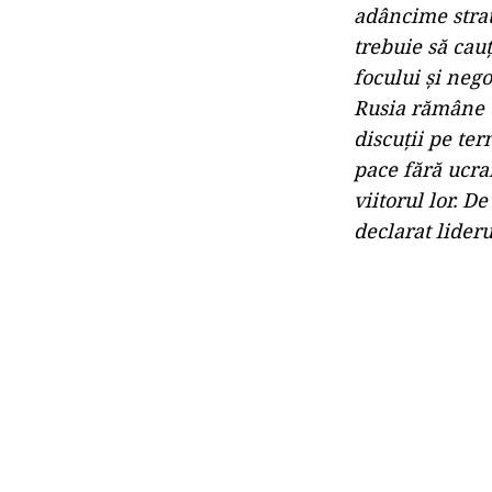
adâncime strat
trebuie să cauţ
focului şi neg
Rusia rămâne cu
discuţii pe te
pace fără ucrai
viitorul lor. D
declarat lider