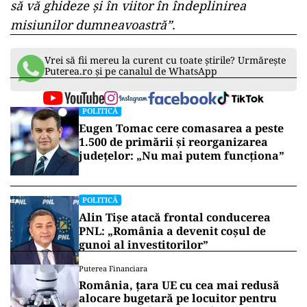
să vă ghideze și în viitor în îndeplinirea
misiunilor dumneavoastră”.
Vrei să fii mereu la curent cu toate știrile? Urmărește
Puterea.ro și pe canalul de WhatsApp
POLITICĂ
Eugen Tomac cere comasarea a peste
1.500 de primării și reorganizarea
județelor: „Nu mai putem funcționa”
POLITICĂ
Alin Tișe atacă frontal conducerea
PNL: „România a devenit coșul de
gunoi al investitorilor”
Puterea Financiara
România, țara UE cu cea mai redusă
alocare bugetară pe locuitor pentru