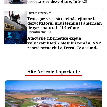
cercetare și dezvoltare, în 2025
Puterea Financiara
Transgaz vrea să devină acționar la
dezvoltatorul unui terminal american
de gaze naturale lichefiate
Oficiuldestiri.ro
Atacurile cibernetice expun
vulnerabilitățile statului român: ANP
repetă scenariul e‑Terra. Ce ascund
comunicările oficiale și cine răspunde
pentru mentenanța IT a instituțiilor
publice
Alte Articole Importante