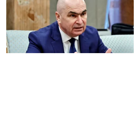
POLITICĂ
Bolojan acuză PSD și AUR. PNL vrea premier
tehnocrat: „Au lăsat România în faza finală de
absorbţie a PNRR”
TOS
Politica Cookies
Protecția Datelor Personale
Despre Noi
Publicitate
Echipa
© 2026, toate drepturile rezervate puterea.ro