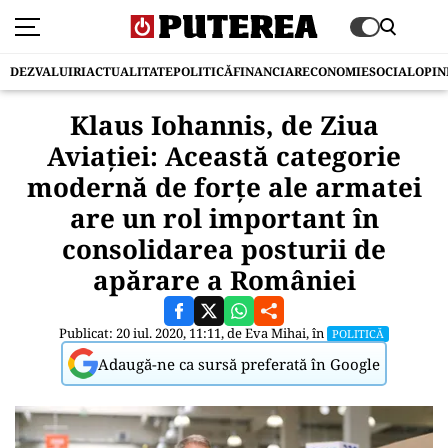
DEZVALUIRI
ACTUALITATE
POLITICĂ
FINANCIAR
ECONOMIE
SOCIAL
OPIN
Klaus Iohannis, de Ziua
Aviației: Această categorie
modernă de forțe ale armatei
are un rol important în
consolidarea posturii de
apărare a României
Publicat: 20 iul. 2020, 11:11, de
Eva Mihai
, în
POLITICĂ
Adaugă-ne ca sursă preferată în Google