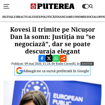
DEZVALUIRI
ACTUALITATE
POLITICĂ
FINANCIAR
ECONOMIE
SOCIAL
OPIN
Kovesi îl trimite pe Nicușor
Dan la somn: Justiția nu ”se
negociază”, dar se poate
descuraja elegant
Publicat: 09 mai 2026, 11:24, de
Radu Caranfil
, în
JUSTITIE
Adaugă-ne ca sursă preferată în Google