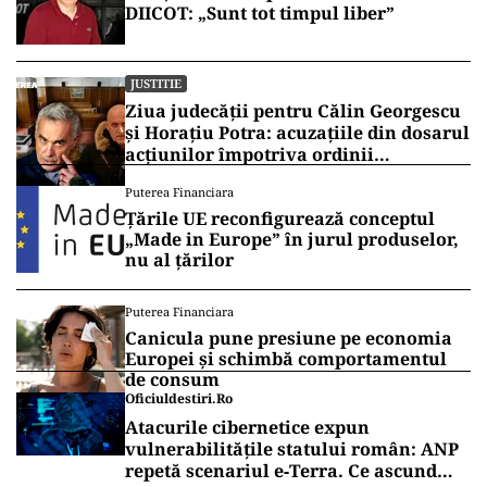
DIICOT: „Sunt tot timpul liber”
JUSTITIE
Ziua judecății pentru Călin Georgescu
și Horațiu Potra: acuzațiile din dosarul
acțiunilor împotriva ordinii
constituționale, pe masa judecătorilor
Puterea Financiara
de la Înalta Curte
Țările UE reconfigurează conceptul
„Made in Europe” în jurul produselor,
nu al țărilor
Puterea Financiara
Canicula pune presiune pe economia
Europei și schimbă comportamentul
de consum
Oficiuldestiri.ro
Atacurile cibernetice expun
vulnerabilitățile statului român: ANP
repetă scenariul e‑Terra. Ce ascund