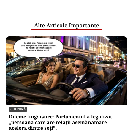
comunicările oficiale și cine răspunde
pentru mentenanța IT a instituțiilor
publice
Alte Articole Importante
CULTURĂ
Dileme lingvistice: Parlamentul a legalizat
„persoana care are relații asemănătoare
acelora dintre soți”.