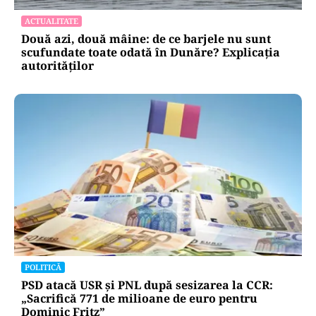
ACTUALITATE
Două azi, două mâine: de ce barjele nu sunt
scufundate toate odată în Dunăre? Explicația
autorităților
POLITICĂ
PSD atacă USR și PNL după sesizarea la CCR:
„Sacrifică 771 de milioane de euro pentru
Dominic Fritz”