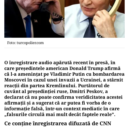
Foto: turcopolier.com
O înregistrare audio apărută recent în presă, în
care președintele american Donald Trump afirmă
că l-a amenințat pe Vladimir Putin cu bombardarea
Moscovei în cazul unei invazii a Ucrainei, a stârnit
reacții din partea Kremlinului. Purtătorul de
cuvânt al președinției ruse, Dmitri Peskov, a
declarat că nu poate confirma veridicitatea acestei
afirmații și a sugerat că ar putea fi vorba de o
informație falsă, într-un context mediatic în care
„falsurile circulă mai mult decât faptele reale”.
Ce conține înregistrarea difuzată de CNN