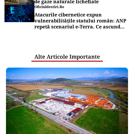
de gaze naturale lichefiate
Oficiuldestiri.ro
Atacurile cibernetice expun
vulnerabilitățile statului român: ANP
repetă scenariul e‑Terra. Ce ascund
comunicările oficiale și cine răspunde
pentru mentenanța IT a instituțiilor
publice
Alte Articole Importante