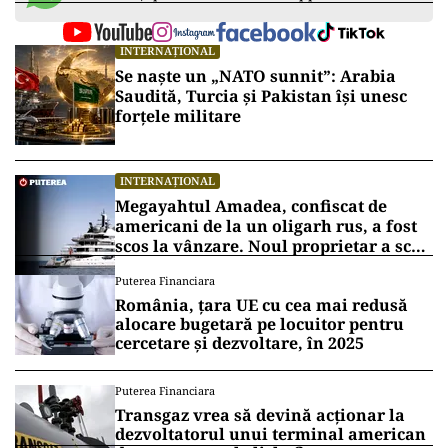
INTERNAȚIONAL
Se naște un „NATO sunnit”: Arabia
Saudită, Turcia și Pakistan își unesc
forțele militare
INTERNAȚIONAL
Megayahtul Amadea, confiscat de
americani de la un oligarh rus, a fost
scos la vânzare. Noul proprietar a scos
din conturi 187 de milioane de dolari
Puterea Financiara
România, țara UE cu cea mai redusă
alocare bugetară pe locuitor pentru
cercetare și dezvoltare, în 2025
Puterea Financiara
Transgaz vrea să devină acționar la
dezvoltatorul unui terminal american