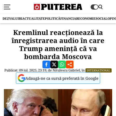
DEZVALUIRI
ACTUALITATE
POLITICĂ
FINANCIAR
ECONOMIE
SOCIAL
OPIN
Kremlinul reacționează la
înregistrarea audio în care
Trump amenință că va
bombarda Moscova
Publicat: 09 iul. 2025, 23:19, de
Nitulescu Gabriel
, în
INTERNAȚIONAL
Adaugă-ne ca sursă preferată în Google