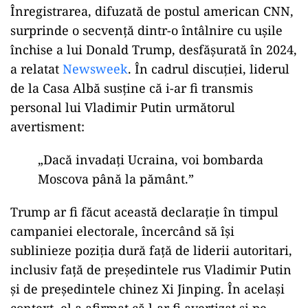
Înregistrarea, difuzată de postul american CNN,
surprinde o secvență dintr-o întâlnire cu ușile
închise a lui Donald Trump, desfășurată în 2024,
a relatat
Newsweek
. În cadrul discuției, liderul
de la Casa Albă susține că i-ar fi transmis
personal lui Vladimir Putin următorul
avertisment:
„Dacă invadați Ucraina, voi bombarda
Moscova până la pământ.”
Trump ar fi făcut această declarație în timpul
campaniei electorale, încercând să își
sublinieze poziția dură față de liderii autoritari,
inclusiv față de președintele rus Vladimir Putin
și de președintele chinez Xi Jinping. În același
context, el a afirmat că l-ar fi avertizat și pe