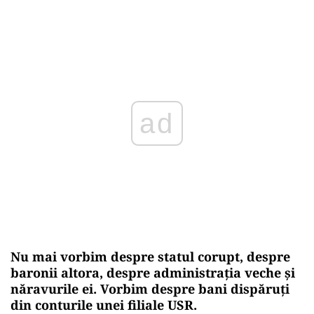
Asta trebuie spus limpede.
Dar politic vorbind, imaginea este
devastatoare.
Pentru un partid care și-a construit o mare parte
din identitate pe ideea de competență,
transparență și curățenie administrativă, o
delapidare
de peste 400.000 de lei din propria
curte sună ca
o glumă amară
.