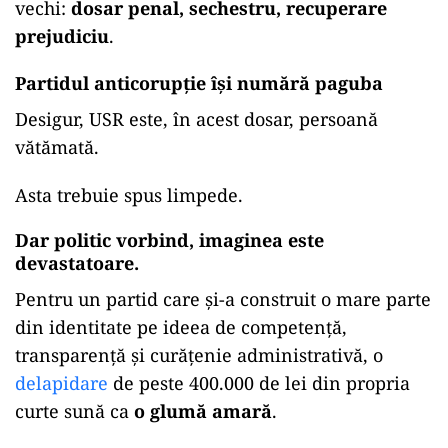
O parte din bani a fost returnată:
162.750 de lei
.
Restul, adică
250.000 de lei
, rămâne prejudiciu
nerecuperat, potrivit datelor comunicate de
anchetatori.
Ca să fie tabloul complet, procurorii au pus
sechestru pe un imobil al inculpatei, până la
concurența sumei de 250.000 de lei.
Semn că, dincolo de morală, principii și lozinci
curate, banii trebuie căutați tot prin metodele
vechi:
dosar penal, sechestru, recuperare
prejudiciu
.
Partidul anticorupție își numără paguba
Desigur, USR este, în acest dosar, persoană
vătămată.