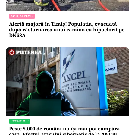
POLITICĂ
Pericol de blackout? Guvernul activează
măsurile de criză și pregătește limitarea
consumului de energie
ACTUALITATE
Alertă majoră în Timiș! Populația, evacuată
după răsturnarea unui camion cu hipoclorit pe
DN68A