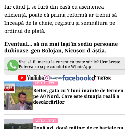
ad
Nu mai vorbim despre statul corupt, despre
baronii altora, despre administrația veche și
năravurile ei. Vorbim despre bani dispăruți
din conturile unei filiale USR.
Iar când ți se fură din casă cu asemenea
eficiență, poate că prima reformă ar trebui să
înceapă de la cheie, registru și semnătura pe
ordinul de plată.
Eventual… să nu mai lași în sediu persoane