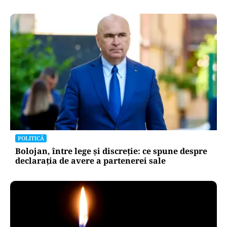
POLITICĂ
PSD atacă USR și PNL după sesizarea la CCR:
„Sacrifică 771 de milioane de euro pentru
Dominic Fritz”