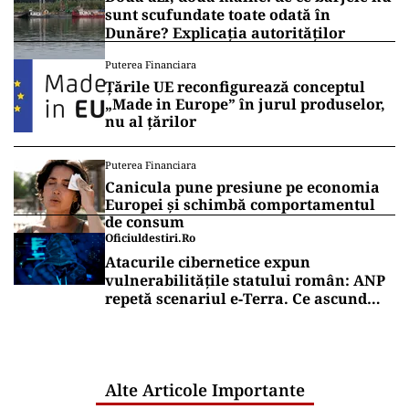
dubioase, gen Bolojan, Nicușor, d-ăștia.
Vrei să fii mereu la curent cu toate știrile? Urmărește
Puterea.ro și pe canalul de WhatsApp
ACTUALITATE
Retter, gata cu 7 luni înainte de termen
pe A0 Nord. Care este situația reală a
descărcărilor
ACTUALITATE
Două azi, două mâine: de ce barjele nu
sunt scufundate toate odată în
Dunăre? Explicația autorităților
Puterea Financiara
Țările UE reconfigurează conceptul
„Made in Europe” în jurul produselor,
nu al țărilor