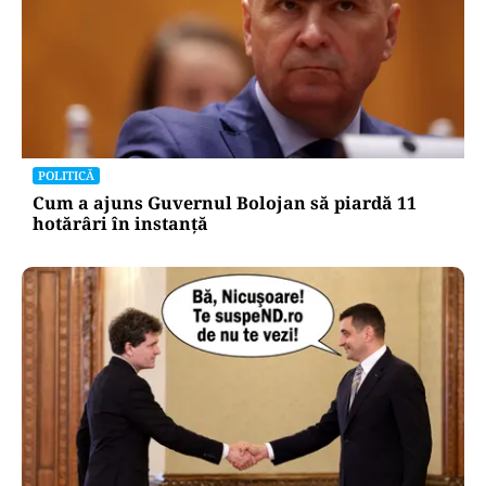
CULTURĂ
Dileme lingvistice: Parlamentul a legalizat
„persoana care are relații asemănătoare
acelora dintre soți”.