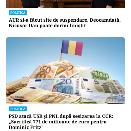
POLITICĂ
Cum a ajuns Guvernul Bolojan să piardă 11
hotărâri în instanță
POLITICĂ
AUR și-a făcut site de suspendare. Deocamdată,
Nicușor Dan poate dormi liniștit