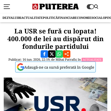
DEZVALUIRI
ACTUALITATE
POLITICĂ
FINANCIAR
ECONOMIE
SOCIAL
OPIN
La USR se fură cu lopata!
400.000 de lei au dispărut din
fondurile partidului
Publicat: 16 iun. 2026, 22:19, de
Mihai Patrafir
, în
ACTUALITATE
Adaugă-ne ca sursă preferată în Google