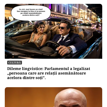
Puterea Financiara
Canicula pune presiune pe economia
Europei și schimbă comportamentul
de consum
Oficiuldestiri.ro
Atacurile cibernetice expun
vulnerabilitățile statului român: ANP
repetă scenariul e‑Terra. Ce ascund
comunicările oficiale și cine răspunde
pentru mentenanța IT a instituțiilor
publice
Alte Articole Importante