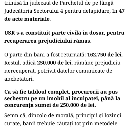
412.750 de lei
.
Nu mărunțiș, nu rest de cafea, nu „eroare de
contabilitate” pierdută printre chitanțe.
Vorbim despre bani serioși, transferați, potrivit
anchetatorilor, din două conturi bancare ale
filialei către contul unei societăți comerciale și
apoi către conturile personale ale inculpatei.
Reformă, dar cu gaură în casierie
Femeia,
Ioana Cătălina D. Dimoftache
, a fost
trimisă în judecată de Parchetul de pe lângă
Judecătoria Sectorului 4 pentru delapidare, în
47
de acte materiale
.
USR s-a constituit parte civilă în dosar, pentru
recuperarea prejudiciului rămas.