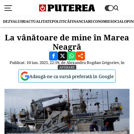
DEZVALUIRI
ACTUALITATE
POLITICĂ
FINANCIAR
ECONOMIE
SOCIAL
OPIN
La vânătoare de mine în Marea
Neagră
Publicat: 10 iun. 2025, 22:59, de
Alexandru Bogdan Grigoriev
, în
APĂRARE
Adaugă-ne ca sursă preferată în Google