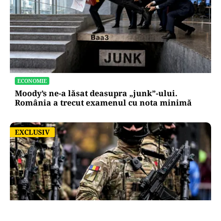
ECONOMIE
Moody’s ne-a lăsat deasupra „junk”-ului.
România a trecut examenul cu nota minimă
EXCLUSIV
EXCLUSIV