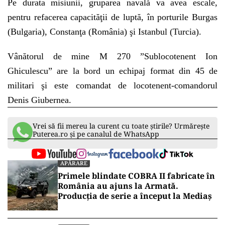
Pe durata misiunii, gruparea navală va avea escale,
pentru refacerea capacităţii de luptă, în porturile Burgas
(Bulgaria), Constanţa (România) şi Istanbul (Turcia).
Vânătorul de mine M 270 ”Sublocotenent Ion
Ghiculescu” are la bord un echipaj format din 45 de
militari şi este comandat de locotenent-comandorul
Denis Giubernea.
Vrei să fii mereu la curent cu toate știrile? Urmărește
Puterea.ro și pe canalul de WhatsApp
APĂRARE
Primele blindate COBRA II fabricate în
România au ajuns la Armată.
Producția de serie a început la Mediaș