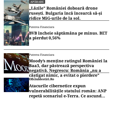
APĂRARE
„Lăzile” României doboară drone
rusești. Bulgaria încă încearcă să-și
ridice MiG-urile de la sol.
Puterea Financiara
BVB încheie săptămâna pe minus. BET
a pierdut 0,56%
Puterea Financiara
Moody’s menține ratingul României la
Baa3, dar păstrează perspectiva
negativă. Negrescu: România „nu a
câștigat nimic, a evitat o pierdere”
Oficiuldestiri.ro
Atacurile cibernetice expun
vulnerabilitățile statului român: ANP
repetă scenariul e‑Terra. Ce ascund
comunicările oficiale și cine răspunde
pentru mentenanța IT a instituțiilor
publice