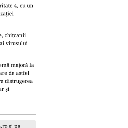
itate 4, cu un
zației
, chiţcanii
ai virusului
lemă majoră la
re de astfel
re distrugerea
r şi
.ro și pe