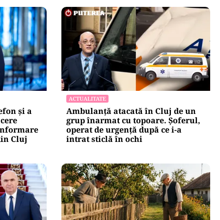
ACTUALITATE
efon și a
Ambulanță atacată în Cluj de un
 cere
grup înarmat cu topoare. Șoferul,
zinformare
operat de urgență după ce i-a
in Cluj
intrat sticlă în ochi