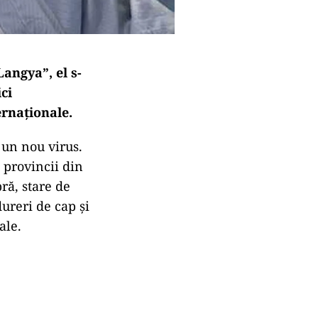
angya”, el s-
ci
ernaționale.
 un nou virus.
 provincii din
ră, stare de
ureri de cap și
ale.