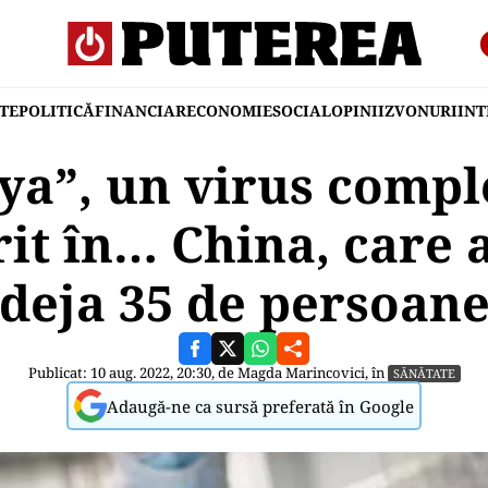
TE
POLITICĂ
FINANCIAR
ECONOMIE
SOCIAL
OPINII
ZVONURI
IN
ya”, un virus compl
it în… China, care a
deja 35 de persoan
Publicat: 10 aug. 2022, 20:30, de
Magda Marincovici
, în
SĂNĂTATE
Adaugă-ne ca sursă preferată în Google