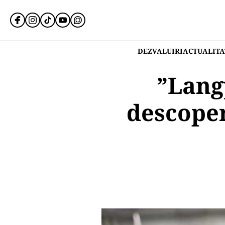
DEZVALUIRI
ACTUALITA
”Lang
descoper