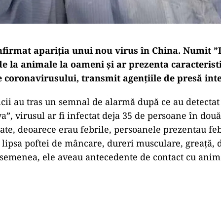
nfirmat apariția unui nou virus în China. Numit ”L
e la animale la oameni și ar prezenta caracteristi
coronavirusului, transmit agențiile de presă int
cii au tras un semnal de alarmă după ce au detectat
a”, virusul ar fi infectat deja 35 de persoane în două
state, deoarece erau febrile, persoanele prezentau feb
, lipsa poftei de mâncare, dureri musculare, greață, d
asemenea, ele aveau antecedente de contact cu anim
Play