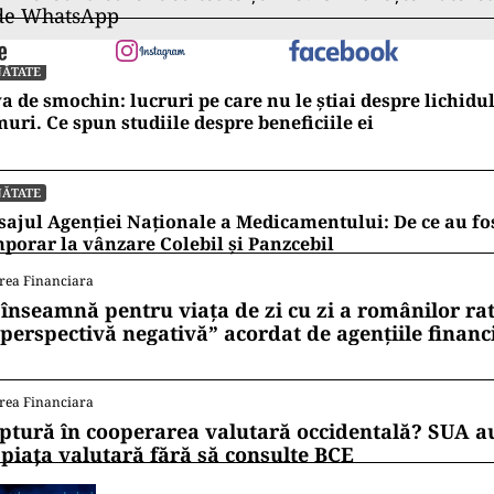
 de WhatsApp
NĂTATE
a de smochin: lucruri pe care nu le știai despre lichidul
uri. Ce spun studiile despre beneficiile ei
NĂTATE
ajul Agenției Naționale a Medicamentului: De ce au fos
porar la vânzare Colebil și Panzcebil
rea Financiara
 înseamnă pentru viața de zi cu zi a românilor ra
 perspectivă negativă” acordat de agențiile financ
rea Financiara
ptură în cooperarea valutară occidentală? SUA au
 piața valutară fără să consulte BCE