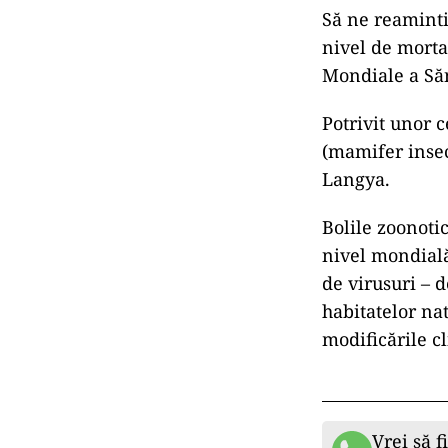
Să ne reaminti
nivel de mortal
Mondiale a Săn
Potrivit unor 
(mamifer insec
Langya.
Bolile zoonoti
nivel mondială
de virusuri – 
habitatelor na
modificările c
Vrei să f