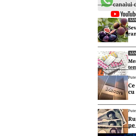
canalul
SĂ
Sev
ram
SĂ
Mes
tem
Pute
Ce
cu
Pute
Ru
pe