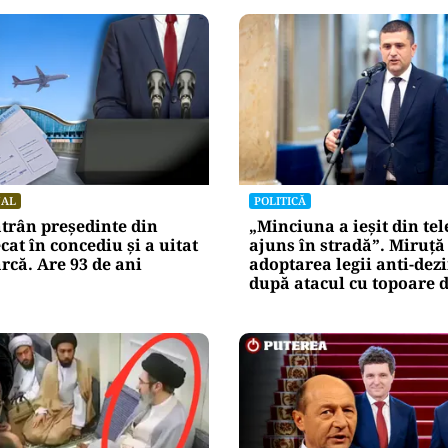
NAL
POLITICĂ
trân președinte din
„Minciuna a ieșit din tel
cat în concediu și a uitat
ajuns în stradă”. Miruță
arcă. Are 93 de ani
adoptarea legii anti-de
după atacul cu topoare d