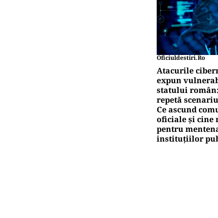
Oficiuldestiri.ro
Atacurile ciber
expun vulnerabi
statului român
repetă scenariu
Ce ascund comu
oficiale și cin
pentru mentena
instituțiilor pu