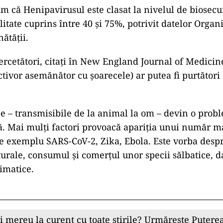
m că Henipavirusul este clasat la nivelul de biosecur
itate cuprins între 40 și 75%, potrivit datelor Organi
ătății.
cercetători, citaţi în New England Journal of Medicine
tivor asemănător cu șoarecele) ar putea fi purtători 
ce – transmisibile de la animal la om – devin o prob
. Mai mulţi factori provoacă apariţia unui număr ma
de exemplu SARS-CoV-2, Zika, Ebola. Este vorba desp
turale, consumul şi comerţul unor specii sălbatice, da
limatice.
ii mereu la curent cu toate știrile? Urmărește Puterea