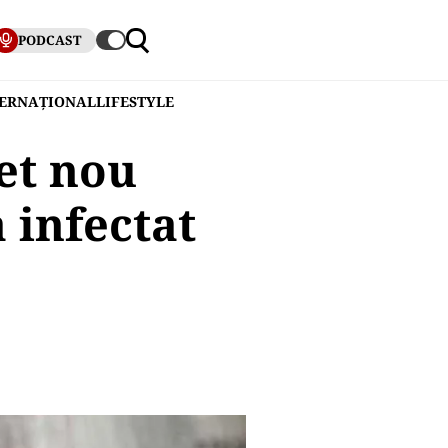
PODCAST
TERNAȚIONAL
LIFESTYLE
et nou
 infectat
e