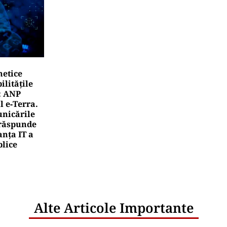
netice
litățile
: ANP
l e‑Terra.
nicările
e răspunde
nța IT a
blice
Alte Articole Importante