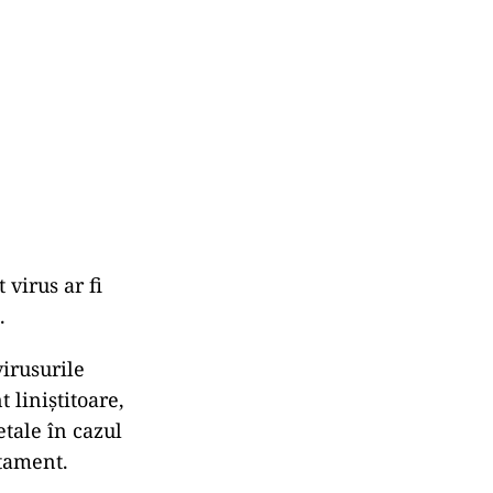
 virus ar fi
.
virusurile
 liniștitoare,
etale în cazul
tament.