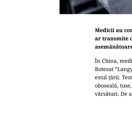
Medicii au co
ar transmite d
asemănătoare 
În China, medi
Botezat ”Langy
estul țării. Te
oboseală, tuse
vărsături. De 