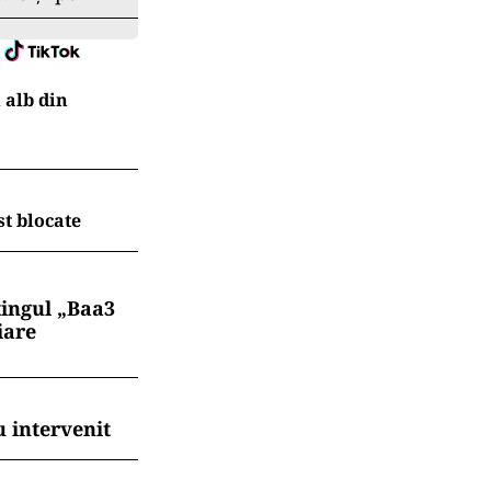
 alb din
t blocate
tingul „Baa3
iare
 intervenit