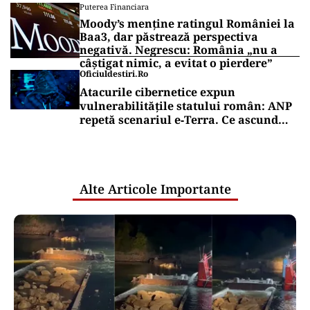
Puterea Financiara
Moody’s menține ratingul României la
Baa3, dar păstrează perspectiva
negativă. Negrescu: România „nu a
câștigat nimic, a evitat o pierdere”
Oficiuldestiri.ro
Atacurile cibernetice expun
vulnerabilitățile statului român: ANP
repetă scenariul e‑Terra. Ce ascund
comunicările oficiale și cine răspunde
pentru mentenanța IT a instituțiilor
publice
Alte Articole Importante