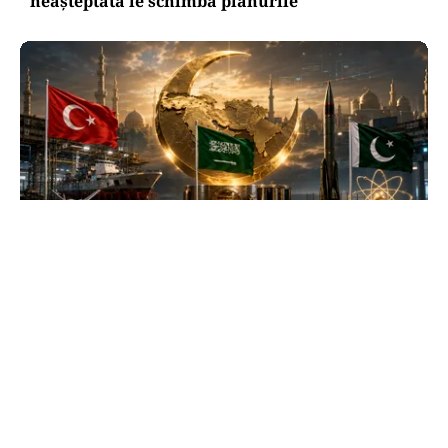
neașteptată le schimbă planurile
INTERNAȚIONAL
Se naște un „NATO sunnit”: Arabia Saudită,
Turcia și Pakistan își unesc forțele militare
TOS
Politica Cookies
Protecția Datelor Personale
Despre Noi
Publicitate
Echipa