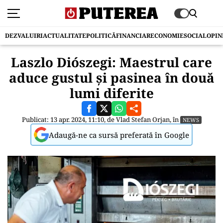
DEZVALUIRI
ACTUALITATE
POLITICĂ
FINANCIAR
ECONOMIE
SOCIAL
OPIN
Laszlo Diószegi: Maestrul care
aduce gustul și pasinea în două
lumi diferite
Publicat: 13 apr. 2024, 11:10, de
Vlad Stefan Orjan
, în
NEWS
Adaugă-ne ca sursă preferată în Google