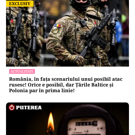
EXCLUSIV
EXCLUSIV
ACTUALITATE
România, în fața scenariului unui posibil atac
rusesc! Orice e posibil, dar Țările Baltice și
Polonia par în prima linie!