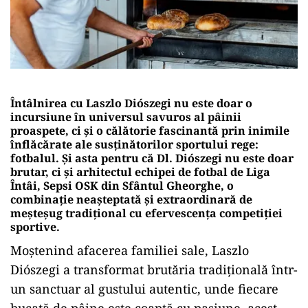
Întâlnirea cu Laszlo Diószegi nu este doar o
incursiune în universul savuros al pâinii
proaspete, ci și o călătorie fascinantă prin inimile
înflăcărate ale susținătorilor sportului rege:
fotbalul. Și asta pentru că Dl. Diószegi nu este doar
brutar, ci și arhitectul echipei de fotbal de Liga
Întâi, Sepsi OSK din Sfântul Gheorghe, o
combinație neașteptată și extraordinară de
meșteșug tradițional cu efervescența competiției
sportive.
Moștenind afacerea familiei sale, Laszlo
Diószegi a transformat brutăria tradițională într-
un sanctuar al gustului autentic, unde fiecare
bucată de pâine este coaptă cu pasiune, acest