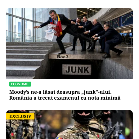
ECONOMIE
Moody’s ne-a lăsat deasupra „junk”-ului.
România a trecut examenul cu nota minimă
EXCLUSIV
EXCLUSIV