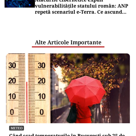
vulnerabilitățile statului român: ANP
repetă scenariul e‑Terra. Ce ascund
comunicările oficiale și cine răspunde
pentru mentenanța IT a instituțiilor
publice
Alte Articole Importante
METEO
Când scad temperaturile în București sub 25 de