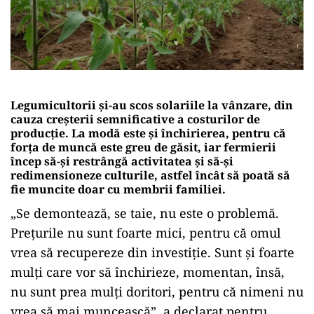
Legumicultorii și-au scos solariile la vânzare, din
cauza creșterii semnificative a costurilor de
producție. La modă este și închirierea, pentru că
forța de muncă este greu de găsit, iar fermierii
încep să-și restrângă activitatea și să-și
redimensioneze culturile, astfel încât să poată să
fie muncite doar cu membrii familiei.
„Se demontează, se taie, nu este o problemă.
Prețurile nu sunt foarte mici, pentru că omul
vrea să recupereze din investiție. Sunt și foarte
mulți care vor să închirieze, momentan, însă,
nu sunt prea mulți doritori, pentru că nimeni nu
vrea să mai muncească”, a declarat pentru