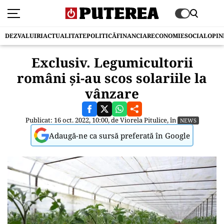
DEZVALUIRI
ACTUALITATE
POLITICĂ
FINANCIAR
ECONOMIE
SOCIAL
OPIN
Exclusiv. Legumicultorii
români și-au scos solariile la
vânzare
Publicat: 16 oct. 2022, 10:00, de
Viorela Pitulice
, în
NEWS
Adaugă-ne ca sursă preferată în Google