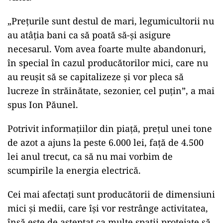
„Prețurile sunt destul de mari, legumicultorii nu
au atâția bani ca să poată să-și asigure
necesarul. Vom avea foarte multe abandonuri,
în special în cazul producătorilor mici, care nu
au reușit să se capitalizeze și vor pleca să
lucreze în străinătate, sezonier, cel puțin”, a mai
spus Ion Păunel.
Potrivit informațiilor din piață, prețul unei tone
de azot a ajuns la peste 6.000 lei, față de 4.500
lei anul trecut, ca să nu mai vorbim de
scumpirile la energia electrică.
Cei mai afectați sunt producătorii de dimensiuni
mici și medii, care își vor restrânge activitatea,
însă este de așteptat ca multe spații protejate să