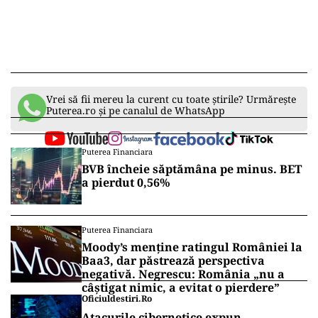
Vrei să fii mereu la curent cu toate știrile? Urmărește
Puterea.ro și pe canalul de WhatsApp
Puterea Financiara
BVB încheie săptămâna pe minus. BET
a pierdut 0,56%
Puterea Financiara
Moody’s menține ratingul României la
Baa3, dar păstrează perspectiva
negativă. Negrescu: România „nu a
câștigat nimic, a evitat o pierdere”
Oficiuldestiri.ro
Atacurile cibernetice expun