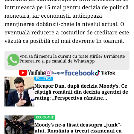
întrunească pe 15 mai pentru decizia de politică
monetară, iar economiștii anticipează
menținerea dobânzii-cheie la nivelul actual. O
eventuală reducere a costurilor de creditare este
văzută ca posibilă cel mai devreme în toamnă.
Vrei să fii mereu la curent cu toate știrile? Urmărește
Puterea.ro și pe canalul de WhatsApp
POLITICĂ
Nicușor Dan, după decizia Moody’s. Ce
câștigă românii din decizia agenției de
rating: „Perspectiva rămâne
rezervată”
ECONOMIE
Moody’s ne-a lăsat deasupra „junk”-
ului. România a trecut examenul cu