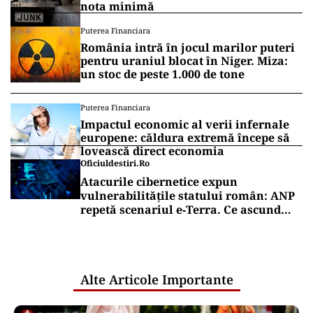
nota minimă
Puterea Financiara
România intră în jocul marilor puteri
pentru uraniul blocat în Niger. Miza:
un stoc de peste 1.000 de tone
Puterea Financiara
Impactul economic al verii infernale
europene: căldura extremă începe să
lovească direct economia
Oficiuldestiri.ro
Atacurile cibernetice expun
vulnerabilitățile statului român: ANP
repetă scenariul e‑Terra. Ce ascund
comunicările oficiale și cine răspunde
pentru mentenanța IT a instituțiilor
publice
Alte Articole Importante