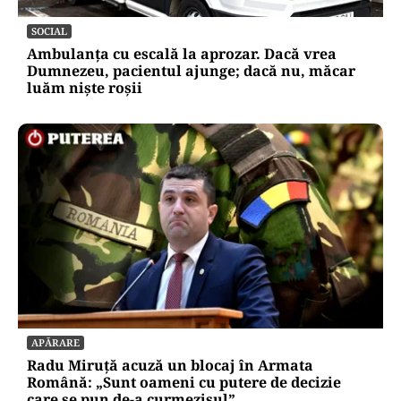
SOCIAL
Ambulanța cu escală la aprozar. Dacă vrea
Dumnezeu, pacientul ajunge; dacă nu, măcar
luăm niște roșii
APĂRARE
Radu Miruță acuză un blocaj în Armata
Română: „Sunt oameni cu putere de decizie
care se pun de-a curmezișul”