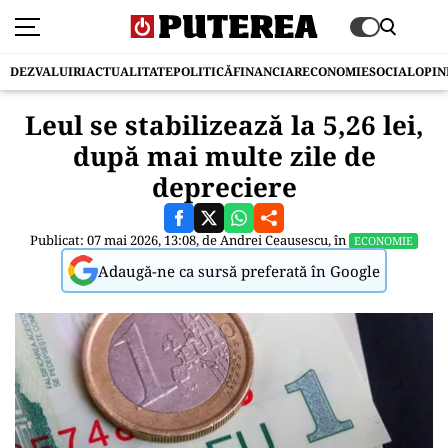
DEZVALUIRI
ACTUALITATE
POLITICĂ
FINANCIAR
ECONOMIE
SOCIAL
OPIN
Leul se stabilizează la 5,26 lei,
după mai multe zile de
depreciere
Publicat: 07 mai 2026, 13:08, de
Andrei Ceausescu
, în
ECONOMIE
Adaugă-ne ca sursă preferată în Google