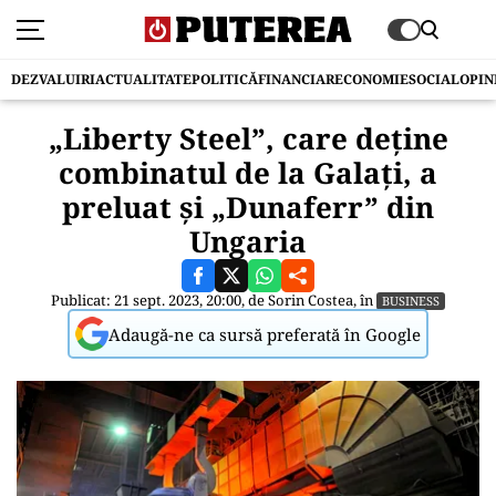
DEZVALUIRI
ACTUALITATE
POLITICĂ
FINANCIAR
ECONOMIE
SOCIAL
OPIN
„Liberty Steel”, care deține
combinatul de la Galați, a
preluat și „Dunaferr” din
Ungaria
Publicat: 21 sept. 2023, 20:00, de
Sorin Costea
, în
BUSINESS
Adaugă-ne ca sursă preferată în Google