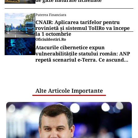
de gaze naturale lichefiate
Puterea Financiara
CNAIR: Aplicarea tarifelor pentru
rovinietă și sistemul TollRo va începe
la 1 octombrie
Oficiuldestiri.ro
Atacurile cibernetice expun
vulnerabilitățile statului român: ANP
repetă scenariul e‑Terra. Ce ascund
comunicările oficiale și cine răspunde
pentru mentenanța IT a instituțiilor
publice
Alte Articole Importante