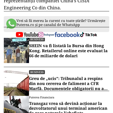
reprezentanții companiei China’s CISDI
Engineering Co din China.
Vrei să fii mereu la curent cu toate știrile? Urmărește
Puterea.ro și pe canalul de WhatsApp
BUSINESS
SHEIN va fi listată la Bursa din Hong
Kong. Retailerul online este evaluat la
66 de miliarde de dolari
BUSINESS
Greu de „ucis”: Tribunalul a respins
din nou cererea de faliment a CFR
Marfă. Documentele obligatorii nu au
fost depuse
Puterea Financiara
Transgaz vrea să devină acționar la
dezvoltatorul unui terminal american