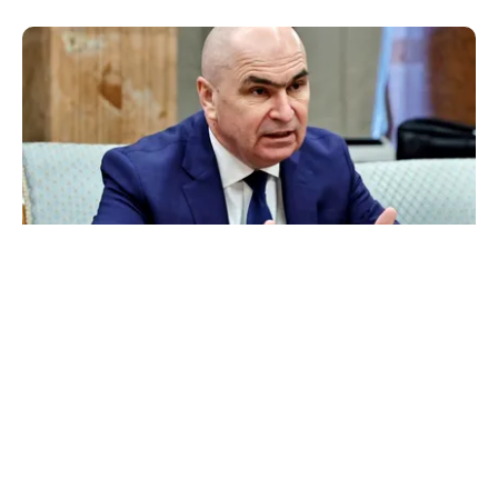
POLITICĂ
Bolojan acuză PSD și AUR. PNL vrea premier
tehnocrat: „Au lăsat România în faza finală de
absorbţie a PNRR”
TOS
Politica Cookies
Protecția Datelor Personale
Despre Noi
Publicitate
Echipa