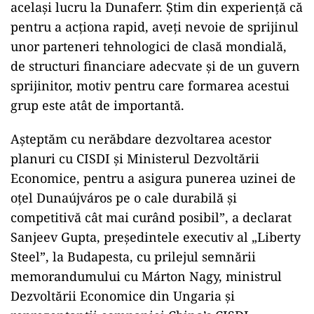
acelaşi lucru la Dunaferr. Ştim din experienţă că
pentru a acţiona rapid, aveţi nevoie de sprijinul
unor parteneri tehnologici de clasă mondială,
de structuri financiare adecvate şi de un guvern
sprijinitor, motiv pentru care formarea acestui
grup este atât de importantă.
Aşteptăm cu nerăbdare dezvoltarea acestor
planuri cu CISDI şi Ministerul Dezvoltării
Economice, pentru a asigura punerea uzinei de
oţel Dunaújváros pe o cale durabilă şi
competitivă cât mai curând posibil”, a declarat
Sanjeev Gupta, preşedintele executiv al „Liberty
Steel”, la Budapesta, cu prilejul semnării
memorandumului cu Márton Nagy, ministrul
Dezvoltării Economice din Ungaria şi