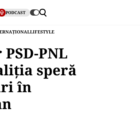
PODCAST
TERNAȚIONAL
LIFESTYLE
or PSD-PNL
liția speră
ri în
an