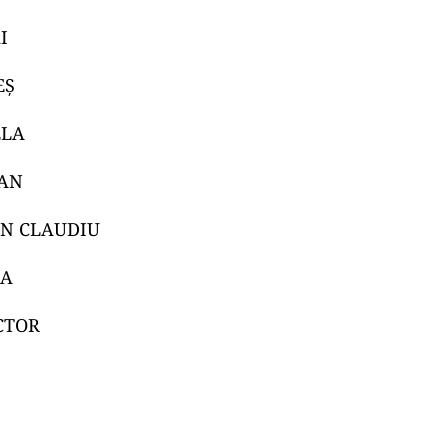
I
EȘ
ELA
AN
N CLAUDIU
NA
CTOR