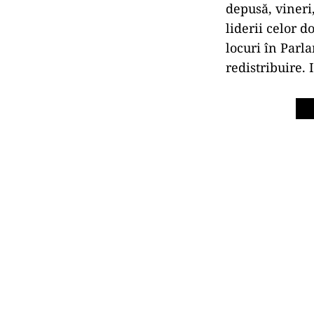
depusă, vineri,
liderii celor d
locuri în Parl
redistribuire.