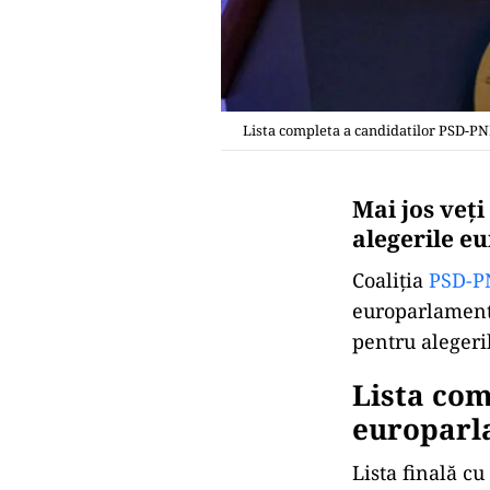
Lista completa a candidatilor PSD-P
Mai jos veț
alegerile eu
Coaliția
PSD-P
europarlamenta
pentru alegeril
Lista com
europarl
Lista finală c