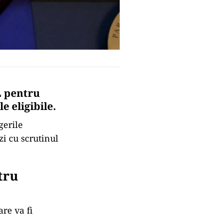
L pentru
e eligibile.
gerile
zi cu scrutinul
tru
re va fi