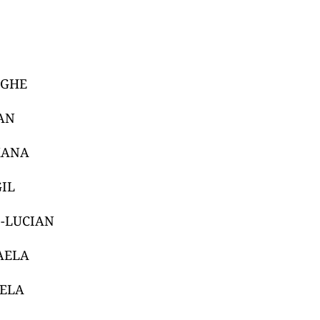
RGHE
AN
XANA
IL
I-LUCIAN
AELA
NELA