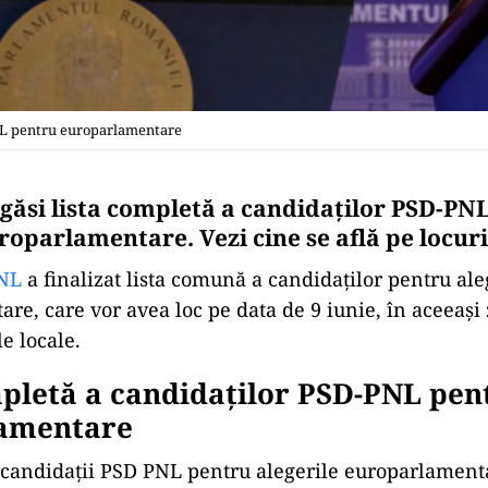
NL pentru europarlamentare
i găsi lista completă a candidaților PSD-PN
roparlamentare. Vezi cine se află pe locuril
NL
a finalizat lista comună a candidaților pentru ale
re, care vor avea loc pe data de 9 iunie, în aceeași 
e locale.
pletă a candidaților PSD-PNL pen
amentare
u candidații PSD PNL pentru alegerile europarlamenta