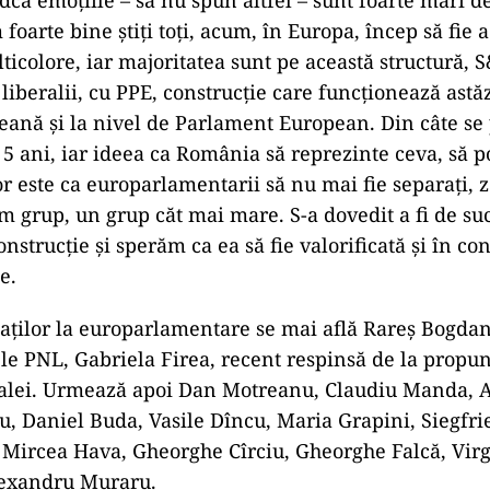
us că este o mândrie atât pentru el, cât şi pentru Br
schide lista pentru europarlamentare.
rima conferinţă de presă după desemnare mea să fie
onfirm şi pe această cale faptul că lista la europarl
 brăilean, un factor de mândrie pentru mine şi proba
cel puţin aşa mi s-a spus. Este foarte important ca a
alianţă să funcţioneze, nu ne-a fost uşor la Bucureşti
că emoţiile – să nu spun altfel – sunt foarte mari de
foarte bine ştiţi toţi, acum, în Europa, încep să fie 
ticolore, iar majoritatea sunt pe această structură, S
liberalii, cu PPE, construcţie care funcţionează astăz