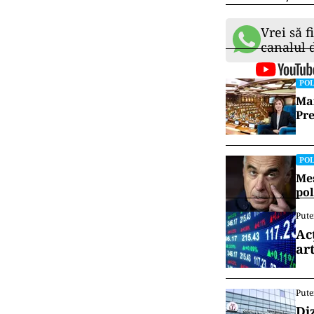
Comisie Europe
şi în următorii
ceva cetăţenil
colo, să merge
timp această co
declarat Tudos
Pe lista candi
vicepreședinte
Primăria capi
Victor Negresc
Dragoș Benea, 
Dan Nica și A
Vrei să f
canalul