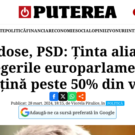
TE
POLITICĂ
FINANCIAR
ECONOMIE
SOCIAL
OPINII
ZVONURI
IN
ose, PSD: Ținta ali
egerile europarlame
ţină peste 50% din 
Publicat: 28 mart. 2024, 18:15, de
Viorela Pitulice
, în
POLITICĂ
Adaugă-ne ca sursă preferată în Google