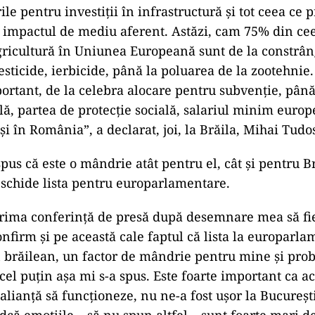
ile pentru investiţii în infrastructură şi tot ceea ce p
u impactul de mediu aferent. Astăzi, cam 75% din cee
ricultură în Uniunea Europeană sunt de la constrân
esticide, ierbicide, până la poluarea de la zootehnie
portant, de la celebra alocare pentru subvenţie, până
lă, partea de protecţie socială, salariul minim euro
i în România”, a declarat, joi, la Brăila, Mihai Tudo
ad