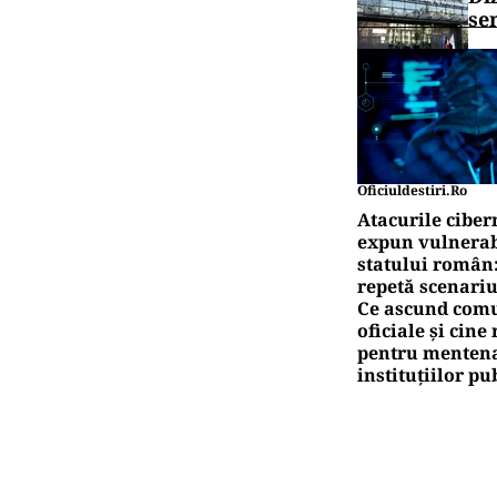
POL
Mai
Pre
POL
Mes
pol
Pute
Ac
art
Pute
Di
se