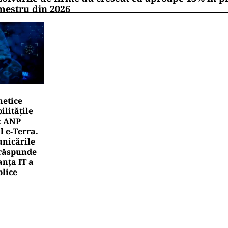
ITICĂ
a Sandu, acuzații pentru cei care vor să o suspende din
ședinta spune că inițiativa e coordonată de Rusia
ITICĂ
ia și trădarea leului: Călin Georgescu a intrat cu colțu
itica monetară
rea Financiara
țiunile europene rescriu recordurile în 2026. Intel
ificială schimbă liderii bursei
rea Financiara
zolvările de firme au crescut cu aproape 13% în p
mestru din 2026