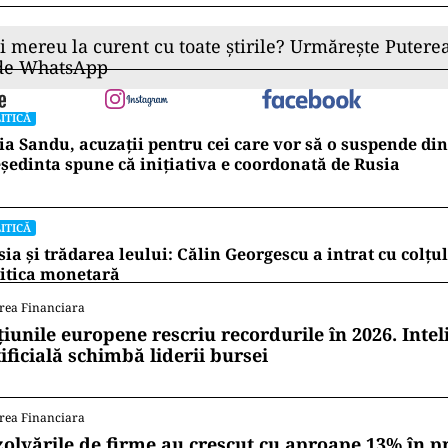
ană şi la nivel de Parlament European. Din câte se p
 5 ani, iar ideea ca România să reprezinte ceva, să p
or este ca europarlamentarii să nu mai fie separaţi, z
m grup, un grup căt mai mare. S-a dovedit a fi de su
nstrucţie şi sperăm ca ea să fie valorificată şi în co
e.
daților la europarlamentare se mai află Rareș Bogdan
le PNL, Gabriela Firea, recent respinsă de la propu
talei. Urmează apoi Dan Motreanu, Claudiu Manda, 
u, Daniel Buda, Vasile Dîncu, Maria Grapini, Siegfr
Mircea Hava, Gheorghe Cîrciu, Gheorghe Falcă, Virg
lexandru Muraru.
ii mereu la curent cu toate știrile? Urmărește Puterea
 de WhatsApp