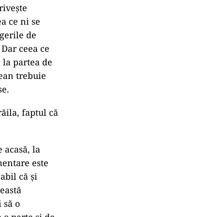
riveşte
a ce ni se
gerile de
. Dar ceea ce
 la partea de
pean trebuie
se.