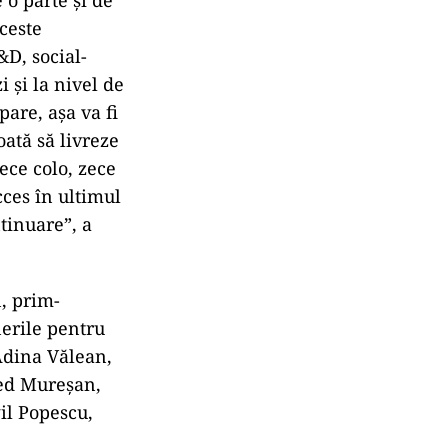
ăila, faptul că
 acasă, la
amentare este
bil că şi
ceastă
 să o
 o parte şi de
aceste
&D, social-
i şi la nivel de