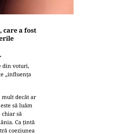
 care a fost
erile
.
 din voturi,
te „influenţa
i mult decât ar
 este să luăm
 chiar să
ânia. Ca ţintă
ntră coeziunea