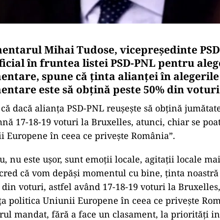
ntarul Mihai Tudose, vicepreședinte PSD,
icial în fruntea listei PSD-PNL pentru aleg
ntare, spune că ţinta alianţei în alegerile
ntare este să obţină peste 50% din voturi
că dacă alianța PSD-PNL reușește să obțină jumătate
nă 17-18-19 voturi la Bruxelles, atunci, chiar se poa
ii Europene în ceea ce priveşte România”.
, nu este uşor, sunt emoţii locale, agitaţii locale ma
 cred că vom depăşi momentul cu bine, ţinta noastră
din voturi, astfel având 17-18-19 voturi la Bruxelles,
a politica Uniunii Europene în ceea ce priveşte Rom
ul mandat, fără a face un clasament, la priorităţi i