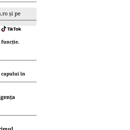
are, aşa va fi
oată să livreze
ece colo, zece
cces în ultimul
ntinuare”, a
, prim-
nerile pentru
Adina Vălean,
ied Mureșan,
il Popescu,
.ro și pe