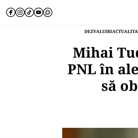
DEZVALUIRI
ACTUALITA
Mihai Tud
PNL în al
să ob