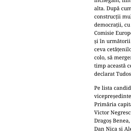
Tudose a mai sp
un brăilean de
„Am ţinut ca p
Brăila, să vă c
deschisă de un
pentru Brăila, 
construcţie de 
închegăm, fiind
alta. După cum 
construcţii mul
democraţii, cu 