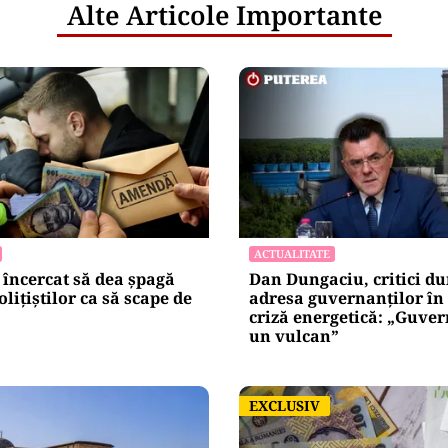
netice
litățile
: ANP
l e‑Terra.
nicările
e răspunde
nța IT a
blice
Alte Articole Importante