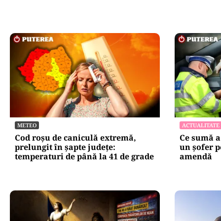
Oficiuldestiri.ro
Atacurile ciber
expun vulnerabi
statului român
repetă scenariu
Ce ascund comu
oficiale și cin
pentru mentena
instituțiilor pu