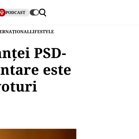
PODCAST
TERNAȚIONAL
LIFESTYLE
anţei PSD-
ntare este
voturi