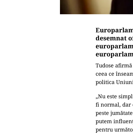
Europarlame
desemnat of
europarlame
europarlame
Tudose afirmă 
ceea ce înseam
politica Uniun
„Nu este simplu
fi normal, dar
peste jumătate 
putem influenţ
pentru următor