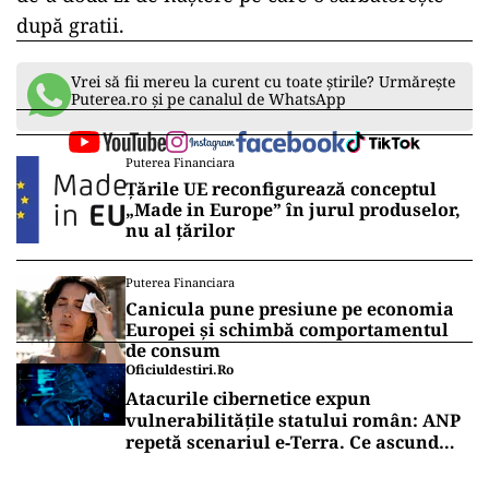
după gratii.
Vrei să fii mereu la curent cu toate știrile? Urmărește
Puterea.ro și pe canalul de WhatsApp
Puterea Financiara
Țările UE reconfigurează conceptul
„Made in Europe” în jurul produselor,
nu al țărilor
Puterea Financiara
Canicula pune presiune pe economia
Europei și schimbă comportamentul
de consum
Oficiuldestiri.ro
Atacurile cibernetice expun
vulnerabilitățile statului român: ANP
repetă scenariul e‑Terra. Ce ascund
comunicările oficiale și cine răspunde
pentru mentenanța IT a instituțiilor