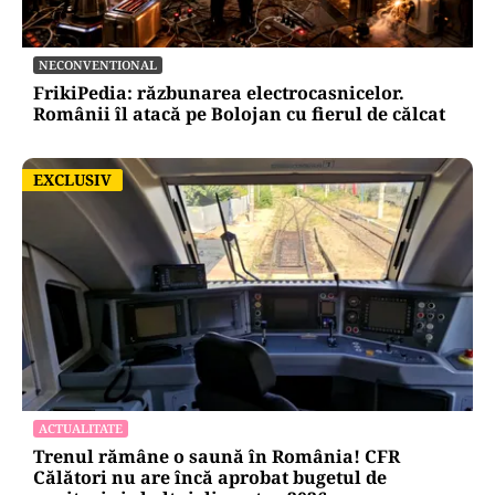
NECONVENTIONAL
FrikiPedia: răzbunarea electrocasnicelor.
Românii îl atacă pe Bolojan cu fierul de călcat
EXCLUSIV
EXCLUSIV
ACTUALITATE
Trenul rămâne o saună în România! CFR
Călători nu are încă aprobat bugetul de