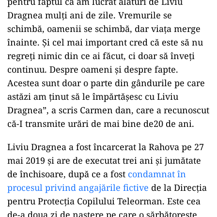
pentru faptul că am lucrat alături de Liviu
Dragnea mulți ani de zile. Vremurile se
schimbă, oamenii se schimbă, dar viața merge
înainte. Și cel mai important cred că este să nu
regreți nimic din ce ai făcut, ci doar să înveți
continuu. Despre oameni și despre fapte.
Acestea sunt doar o parte din gândurile pe care
astăzi am ținut să le împărtășesc cu Liviu
Dragnea”, a scris Carmen dan, care a recunoscut
că-I transmite urări de mai bine de20 de ani.
Liviu Dragnea a fost încarcerat la Rahova pe 27
mai 2019 și are de executat trei ani și jumătate
de închisoare, după ce a fost
condamnat în
procesul privind angajările fictive
de la Direcția
pentru Protecția Copilului Teleorman. Este cea
de-a doua zi de naștere pe care o sărbătorește