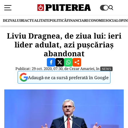
DEZVALUIRI
ACTUALITATE
POLITICĂ
FINANCIAR
ECONOMIE
SOCIAL
OPIN
Liviu Dragnea, de ziua lui: ieri
lider adulat, azi pușcăriaș
abandonat
Publicat: 29 oct. 2020, 07:30, de
Cezar Amariei
, în
NEWS
Adaugă-ne ca sursă preferată în Google