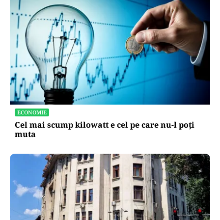
SĂNĂTATE
Cât costă să-ți salvezi câinele sau pisica în
România