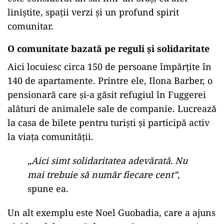
ad
Pe lângă contribuția simbolică, rezidenții
trebuie să ajute la întretienerea comunității.
Unii sunt responsabili cu reparațiile, alții cu
grădinăritul sau cu supravegherea. Fuggerei
este considerat un sat într-un oraș, cu alei
liniștite, spații verzi și un profund spirit
comunitar.
O comunitate bazată pe reguli și solidaritate
Aici locuiesc circa 150 de persoane împărțite în