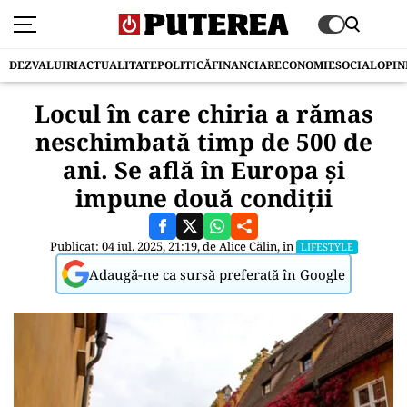
DEZVALUIRI
ACTUALITATE
POLITICĂ
FINANCIAR
ECONOMIE
SOCIAL
OPIN
Locul în care chiria a rămas
neschimbată timp de 500 de
ani. Se află în Europa și
impune două condiții
Publicat: 04 iul. 2025, 21:19, de
Alice Călin
, în
LIFESTYLE
Adaugă-ne ca sursă preferată în Google