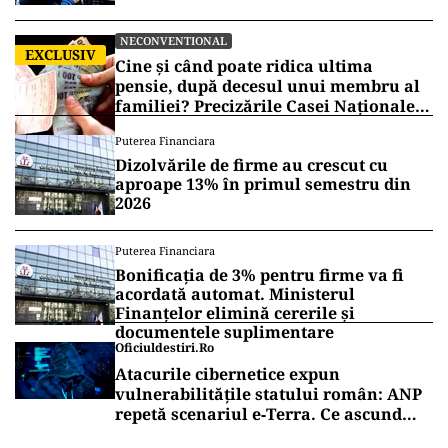
solidaritate, care dovedește că o viață împlinită
este posibilă chiar și în afara sistemului
capitalist.
Vrei să fii mereu la curent cu toate știrile? Urmărește
Puterea.ro și pe canalul de WhatsApp
AUTO
Schimbare pe piața auto: românii
cumpără mai puține mașini, însă tot
mai multe sunt noi
NECONVENTIONAL
EXCLUSIV
Cine și când poate ridica ultima
pensie, după decesul unui membru al
familiei? Precizările Casei Naționale
de Pensii
Puterea Financiara