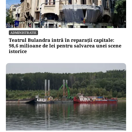
ECONOMIE
Cel mai scump kilowatt e cel pe care nu-l poți
muta
ADMINISTRATIE
Teatrul Bulandra intră în reparații capitale: