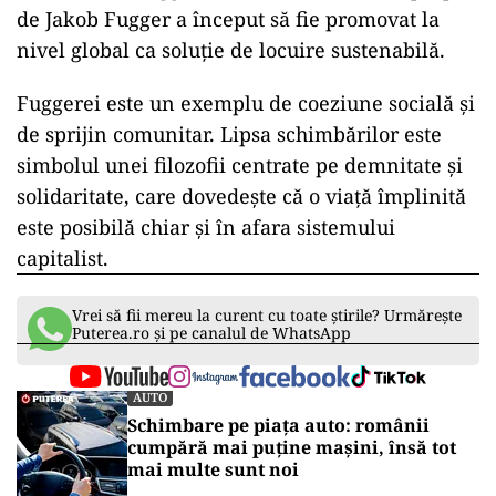
Fuggerei este deținută, în prezent, de Fundația
Fugger, iar bugetul anual este susținut din
fonduri private. De-a lungul timpului,
ansamblul a trecut prin mai multe reconstrucții,
inclusiv după Al Doilea Război Mondial. A
sărbătorit recent 500 de ani de existență, timp
în care regulile, precum chiria, au rămas
neschimbare.
Sub deviza „Fuggerei Next 500”, modelul propus
de Jakob Fugger a început să fie promovat la
nivel global ca soluție de locuire sustenabilă.
Fuggerei este un exemplu de coeziune socială și
de sprijin comunitar. Lipsa schimbărilor este
simbolul unei filozofii centrate pe demnitate și