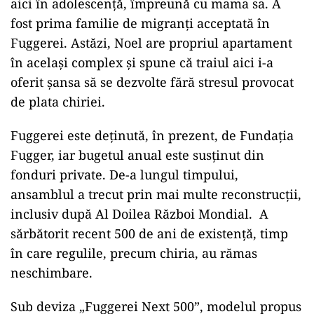
140 de apartamente. Printre ele, Ilona Barber, o
pensionară care și-a găsit refugiul în Fuggerei
alături de animalele sale de companie. Lucrează
la casa de bilete pentru turiști și participă activ
la viața comunității.
„Aici simt solidaritatea adevărată. Nu
mai trebuie să număr fiecare cent”
,
spune ea.
Un alt exemplu este Noel Guobadia, care a ajuns
aici în adolescență, împreună cu mama sa. A
fost prima familie de migranți acceptată în
Fuggerei. Astăzi, Noel are propriul apartament
în același complex și spune că traiul aici i-a
oferit șansa să se dezvolte fără stresul provocat
de plata chiriei.