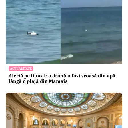
POLITICĂ
Mesia și trădarea leului: Călin Georgescu a
intrat cu colțul capului în politica monetară