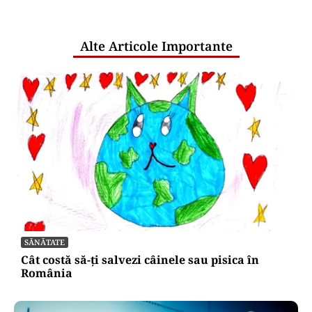
Dizolvările de firme au crescut cu
aproape 13% în primul semestru din
2026
Puterea Financiara
Bonificația de 3% pentru firme va fi
acordată automat. Ministerul
Finanțelor elimină cererile și
documentele suplimentare
Oficiuldestiri.ro
Atacurile cibernetice expun
vulnerabilitățile statului român: ANP
repetă scenariul e‑Terra. Ce ascund
comunicările oficiale și cine răspunde
pentru mentenanța IT a instituțiilor
publice
Alte Articole Importante