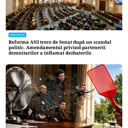
ACTUALITATE
Alertă pe litoral: o dronă a fost scoasă din apă
lângă o plajă din Mamaia
POLITICĂ
Reforma ANI trece de Senat după un scandal