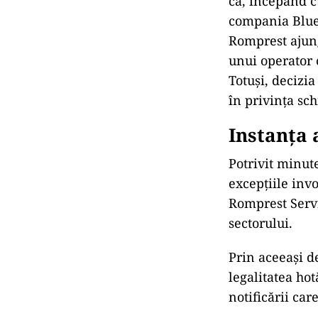
că, începând cu
compania Blue 
Romprest ajung
unui operator 
Totuși, decizia
în privința sc
Instanța
Potrivit minut
excepțiile inv
Romprest Servi
sectorului.
Prin aceeași d
legalitatea hot
notificării car