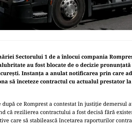
măriei Sectorului 1 de a înlocui compania Rompre
lubritate au fost blocate de o decizie pronunțată
curești. Instanța a anulat notificarea prin care a
ona să înceteze contractul cu actualul prestator la
 după ce Romprest a contestat în justiție demersul au
nd că rezilierea contractului a fost decisă fără exist
tive care să stabilească încetarea raporturilor contra