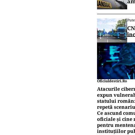
am
Pute
CN
în
Oficiuldestiri.ro
Atacurile ciber
expun vulnerabi
statului român
repetă scenariu
Ce ascund comu
oficiale și cin
pentru mentena
instituțiilor pu