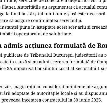
 1 iulie, serviciile de colectare a deșeurilor vor fi p
Planet. Autoritățile au argumentat că actualul contr
e la final la sfârșitul lunii iunie și că este necesa
care să asigure continuitatea serviciului.
 instanței pune în așteptare acest scenariu și creeaz
himbării operatorului de salubritate.
 a admis acțiunea formulată de R
ei publicate de Tribunalul București, judecătorii au 
ocate în cauză și au admis cererea formulată de Co
ce SA împotriva Consiliului Local al Sectorului 1 și
ecizie, magistrații au considerat neîntemeiate argu
ărârii adoptate de autoritățile locale și au dispus an
e prevedea încetarea contractului la 30 iunie 2026.