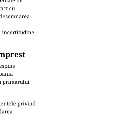
reluate de
act cu
ră desemnarea
ă incertitudine
omprest
respins
mpania
 a primarului
mentele privind
ularea