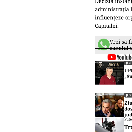
Decizia instan
administrația l
influențeze org
Capitalei.
Vrei să f
canalul
JUS
UPD
„Su
JUS
Ziu
dos
jud
Pute
Tr