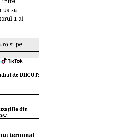
 între
inuă să
torul 1 al
.ro și pe
diat de DIICOT:
uzațiile din
masa
nui terminal