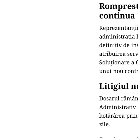
Romprest:
continua
Reprezentanții
administrația l
definitiv de in
atribuirea serv
Soluționare a C
unui nou contr
Litigiul n
Dosarul rămâne
Administrativ ș
hotărârea prin
zile.