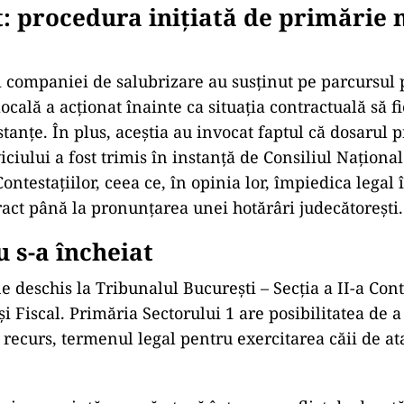
 procedura inițiată de primărie 
 companiei de salubrizare au susținut pe parcursul 
ocală a acționat înainte ca situația contractuală să fi
stanțe. În plus, aceștia au invocat faptul că dosarul 
iciului a fost trimis în instanță de Consiliul Naționa
ontestațiilor, ceea ce, în opinia lor, împiedica legal
act până la pronunțarea unei hotărâri judecătorești.
u s-a încheiat
 deschis la Tribunalul București – Secția a II-a Con
i Fiscal. Primăria Sectorului 1 are posibilitatea de a
 recurs, termenul legal pentru exercitarea căii de at