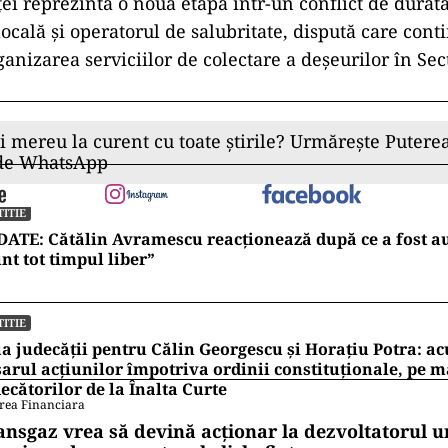
ței reprezintă o nouă etapă într-un conflict de durată
ocală și operatorul de salubritate, dispută care cont
anizarea serviciilor de colectare a deșeurilor în Sec
ii mereu la curent cu toate știrile? Urmărește Puterea
 de WhatsApp
TITIE
ATE: Cătălin Avramescu reacționează după ce a fost au
nt tot timpul liber”
TITIE
a judecății pentru Călin Georgescu și Horațiu Potra: ac
arul acțiunilor împotriva ordinii constituționale, pe 
ecătorilor de la Înalta Curte
rea Financiara
ansgaz vrea să devină acționar la dezvoltatorul u