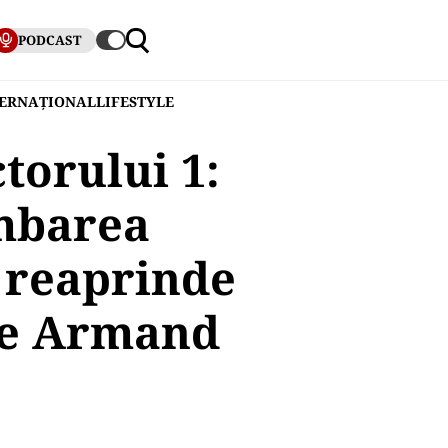
PODCAST
TERNAȚIONAL
LIFESTYLE
torului 1:
mbarea
i reaprinde
lde Armand