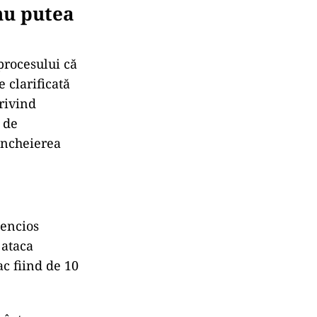
nu putea
procesului că
e clarificată
privind
l de
 încheierea
tencios
 ataca
ac fiind de 10