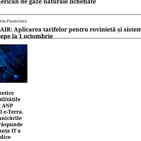
erican de gaze naturale lichefiate
rea Financiara
AIR: Aplicarea tarifelor pentru rovinietă și siste
cepe la 1 octombrie
netice
litățile
: ANP
l e‑Terra.
nicările
e răspunde
nța IT a
blice