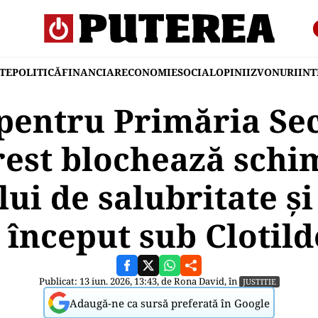
TE
POLITICĂ
FINANCIAR
ECONOMIE
SOCIAL
OPINII
ZVONURI
IN
pentru Primăria Sec
est blochează schi
ui de salubritate ș
l început sub Cloti
Publicat: 13 iun. 2026, 13:43, de
Rona David
, în
JUSTITIE
Adaugă-ne ca sursă preferată în Google