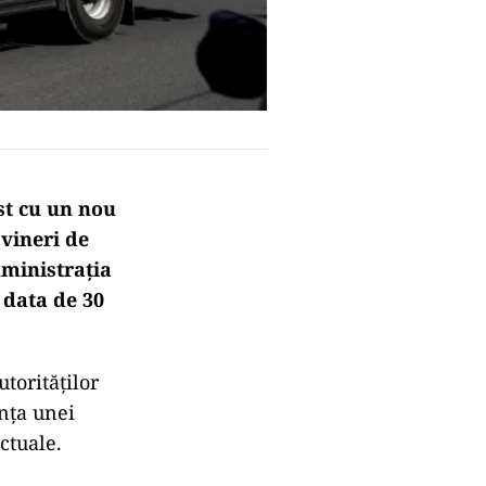
st cu un nou
 vineri de
dministrația
 data de 30
torităților
ența unei
ctuale.