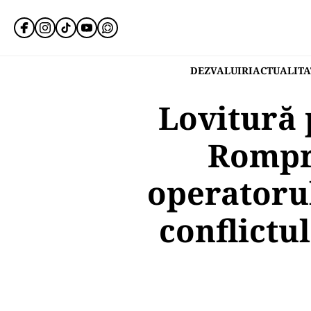
DEZVALUIRI
ACTUALITA
Lovitură 
Rompr
operatorul
conflictu