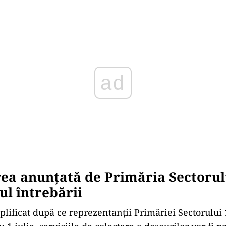
Play
a anunțată de Primăria Sectorulu
l întrebării
plificat după ce reprezentanții Primăriei Sectorului