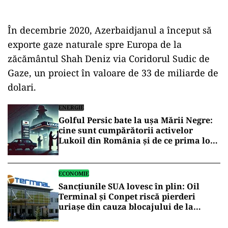
În decembrie 2020, Azerbaidjanul a început să
exporte gaze naturale spre Europa de la
zăcământul Shah Deniz via Coridorul Sudic de
Gaze, un proiect în valoare de 33 de miliarde de
dolari.
ENERGIE
Golful Persic bate la ușa Mării Negre:
cine sunt cumpărătorii activelor
Lukoil din România și de ce prima lor
grijă este perimetrul Trident
ECONOMIE
Sancțiunile SUA lovesc în plin: Oil
Terminal și Conpet riscă pierderi
uriașe din cauza blocajului de la
Petrotel