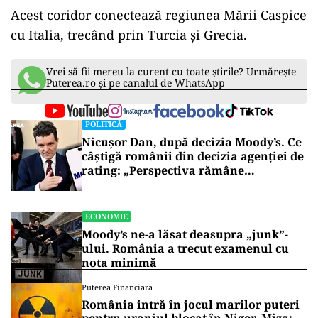
Acest coridor conectează regiunea Mării Caspice
cu Italia, trecând prin Turcia şi Grecia.
Vrei să fii mereu la curent cu toate știrile? Urmărește
Puterea.ro și pe canalul de WhatsApp
POLITICĂ
Nicușor Dan, după decizia Moody’s. Ce
câștigă românii din decizia agenției de
rating: „Perspectiva rămâne
rezervată”
ECONOMIE
Moody’s ne-a lăsat deasupra „junk”-
ului. România a trecut examenul cu
nota minimă
Puterea Financiara
România intră în jocul marilor puteri