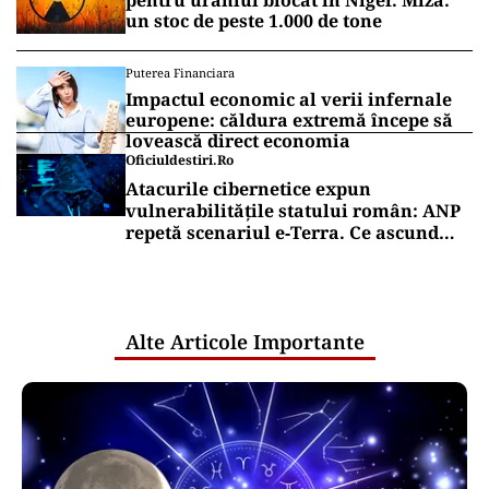
pentru uraniul blocat în Niger. Miza:
un stoc de peste 1.000 de tone
Puterea Financiara
Impactul economic al verii infernale
europene: căldura extremă începe să
lovească direct economia
Oficiuldestiri.ro
Atacurile cibernetice expun
vulnerabilitățile statului român: ANP
repetă scenariul e‑Terra. Ce ascund
comunicările oficiale și cine răspunde
pentru mentenanța IT a instituțiilor
publice
Alte Articole Importante