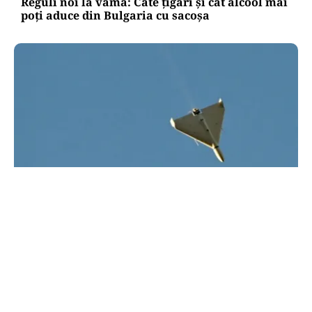
Reguli noi la vamă: Câte țigări și cât alcool mai
poți aduce din Bulgaria cu sacoșa
ACTUALITATE
UPDATE: Drona din Bulgaria este ucraineană/ O
dronă a intrat din România în Bulgaria şi a
explodat la 100 de metri de graniţă