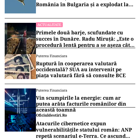
România în Bulgaria şi a explodat la
100 de metri de graniţă
ACTUALITATE
Primele două barje, scufundate cu
succes în Dunăre. Radu Miruță: „Este o
procedură lentă pentru a se așeza cât
mai bine”
Puterea Financiara
Ruptură în cooperarea valutară
occidentală? SUA au intervenit pe
piața valutară fără să consulte BCE
Puterea Financiara
Vin scumpirile la energie: cum ar
putea arăta facturile românilor din
această toamnă
Oficiuldestiri.ro
Atacurile cibernetice expun
vulnerabilitățile statului român: ANP
repetă scenariul e‑Terra. Ce ascund