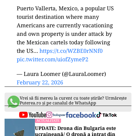
Puerto Vallerta, Mexico, a popular US
tourist destination where many
Americans are currently vacationing
and own property is under attack by
the Mexican cartels today following
the US…
https://t.co/WZBE0rNNf0
pic.twitter.com/uiofZymeP2
— Laura Loomer (@LauraLoomer)
February 22, 2026
Vrei să fii mereu la curent cu toate știrile? Urmărește
Puterea.ro și pe canalul de WhatsApp
ACTUALITATE
UPDATE: Drona din Bulgaria este
ucraineană/ O dronă a intrat din