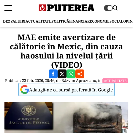
DEZVALUIRI
ACTUALITATE
POLITICĂ
FINANCIAR
ECONOMIE
SOCIAL
OPIN
MAE emite avertizare de
călătorie în Mexic, din cauza
haosului la nivelul țării
(VIDEO)
Publicat: 23 feb. 2026, 20:46, de
Răzvan Aprozeanu
, în
ACTUALITATE
Adaugă-ne ca sursă preferată în Google