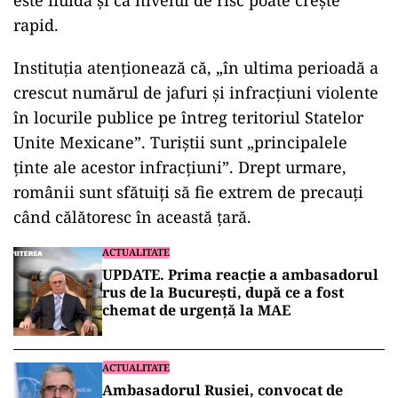
este fluidă și că nivelul de risc poate crește
rapid.
Instituția atenționează că, „în ultima perioadă a
crescut numărul de jafuri și infracțiuni violente
în locurile publice pe întreg teritoriul Statelor
Unite Mexicane”. Turiștii sunt „principalele
ținte ale acestor infracțiuni”. Drept urmare,
românii sunt sfătuiți să fie extrem de precauți
când călătoresc în această țară.
ACTUALITATE
UPDATE. Prima reacție a ambasadorul
rus de la București, după ce a fost
chemat de urgență la MAE
ACTUALITATE
Ambasadorul Rusiei, convocat de