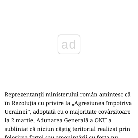
ad
Reprezentanţii ministerului român amintesc că
în Rezoluţia cu privire la „Agresiunea împotriva
Ucrainei”, adoptată cu o majoritate covârşitoare
la 2 martie, Adunarea Generală a ONU a
subliniat că niciun câştig teritorial realizat prin
folosirea forţei sau ameninţării cu forţa nu