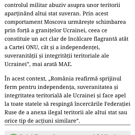
controlul militar abuziv asupra unor teritorii
aparţinând altui stat suveran. Prin acest
comportament Moscova urmăreşte schimbarea
prin forţă a graniţelor Ucrainei, ceea ce
constituie un act clar de încălcare flagrantă atât
a Cartei ONU, cât şi a independenţei,
suveranităţii şi integrităţii teritoriale ale
Ucrainei”, mai arată MAE.
În acest context, „România reafirmă sprijinul
ferm pentru independenţa, suveranitatea şi
integritatea teritorială ale Ucrainei şi face apel
la toate statele să respingă încercările Federaţiei
Ruse de a anexa ilegal teritorii ale altui stat sau
orice tip de acţiuni similare”.