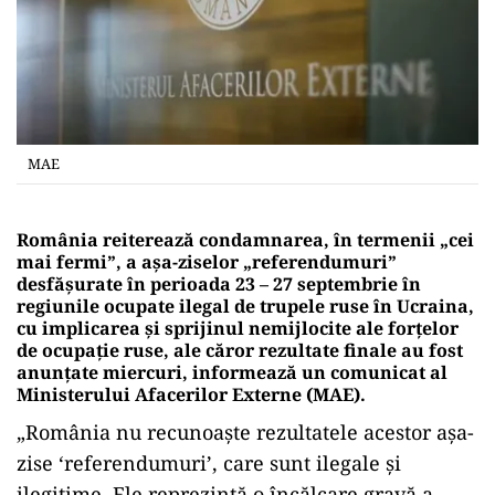
MAE
România reiterează condamnarea, în termenii „cei
mai fermi”, a aşa-ziselor „referendumuri”
desfăşurate în perioada 23 – 27 septembrie în
regiunile ocupate ilegal de trupele ruse în Ucraina,
cu implicarea şi sprijinul nemijlocite ale forţelor
de ocupaţie ruse, ale căror rezultate finale au fost
anunţate miercuri, informează un comunicat al
Ministerului Afacerilor Externe (MAE).
„România nu recunoaşte rezultatele acestor aşa-
zise ‘referendumuri’, care sunt ilegale şi
ilegitime. Ele reprezintă o încălcare gravă a