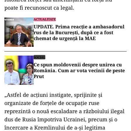
poate fi recunoscut ca legal.
ACTUALITATE
UPDATE. Prima reacție a ambasadorul
rus de la București, după ce a fost
chemat de urgență la MAE
SOCIAL
Ce spun moldovenii despre unirea cu
România. Cum ar vota vecinii de peste
Prut
„Astfel de acţiuni instigate, sprijinite şi
organizate de forţele de ocupaţie ruse
reprezintă o nouă escaladare a războiului ilegal
dus de Rusia împotriva Ucrainei, precum şi o
încercare a Kremlinului de a-şi legitima