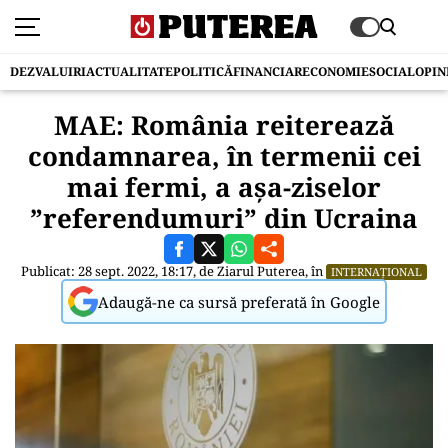
DEZVALUIRI
ACTUALITATE
POLITICĂ
FINANCIAR
ECONOMIE
SOCIAL
OPIN
MAE: România reiterează
condamnarea, în termenii cei
mai fermi, a aşa-ziselor
”referendumuri” din Ucraina
Publicat: 28 sept. 2022, 18:17, de
Ziarul Puterea
, în
INTERNAȚIONAL
Adaugă-ne ca sursă preferată în Google