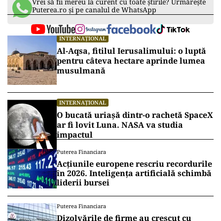
Vrei să fii mereu la curent cu toate știrile? Urmărește
Puterea.ro și pe canalul de WhatsApp
INTERNAȚIONAL
Al-Aqsa, fitilul Ierusalimului: o luptă
pentru câteva hectare aprinde lumea
musulmană
INTERNAȚIONAL
O bucată uriașă dintr-o rachetă SpaceX
ar fi lovit Luna. NASA va studia
impactul
Puterea Financiara
Acțiunile europene rescriu recordurile
în 2026. Inteligența artificială schimbă
liderii bursei
Puterea Financiara
Dizolvările de firme au crescut cu