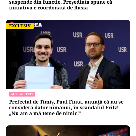
suspende din funcție. Președinta spune că
inițiativa e coordonată de Rusia
EXCLUSIV
EXCLUSIV
ACTUALITATE
Prefectul de Timiș, Paul Finta, anunță că nu se
consideră dator nimănui, în scandalul Fritz!
„Nu am a mă teme de nimic!”