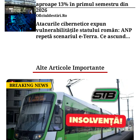
aproape 13% în primul semestru din
2026
Oficiuldestiri.ro
Atacurile cibernetice expun
vulnerabilitățile statului român: ANP
repetă scenariul e‑Terra. Ce ascund
comunicările oficiale și cine răspunde
pentru mentenanța IT a instituțiilor
publice
Alte Articole Importante
BREAKING NEWS
BREAKING NEWS