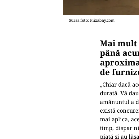
Sursa foto: Piixabay.com
Mai mult 
până acum
aproximat
de furniz
„Chiar dacă ace
durată. Vă dau
amănuntul a dis
există concure
mai aplica, ac
timp, dispar ni
piaţă şi au lăs