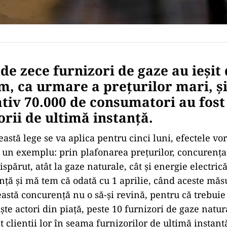
de zece furnizori de gaze au ieşit 
, ca urmare a preţurilor mari, ş
iv 70.000 de consumatori au fost
orii de ultimă instanţă.
astă lege se va aplica pentru cinci luni, efectele vor
 un exemplu: prin plafonarea preţurilor, concurenţa
părut, atât la gaze naturale, cât şi energie electric
nţă şi mă tem că odată cu 1 aprilie, când aceste măs
eastă concurenţă nu o să-şi revină, pentru că trebuie
şte actori din piaţă, peste 10 furnizori de gaze natur
at clienţii lor în seama furnizorilor de ultimă instanţ