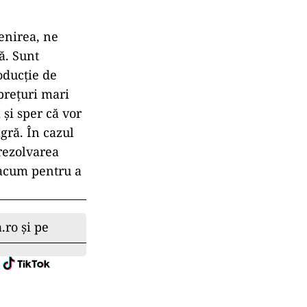
enirea, ne
ă. Sunt
roducţie de
preţuri mari
 şi sper că vor
gră. În cazul
rezolvarea
 acum pentru a
.ro și pe