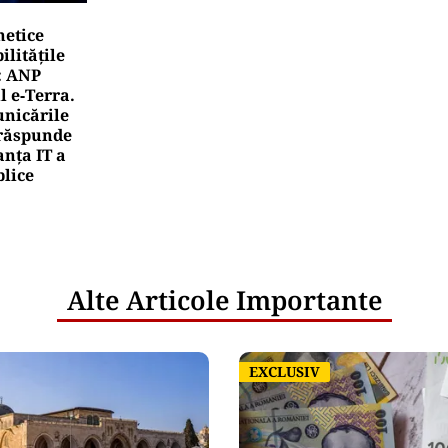
netice
litățile
: ANP
l e‑Terra.
nicările
e răspunde
nța IT a
blice
Alte Articole Importante
EXCLUSIV
EXCLUSIV