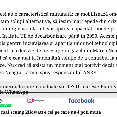
icei au o caracteristică minunată: ca mobilizează om
utăm soluţii alternative, să ieşim mai repede din criz
n energie va fi la fel: vor apărea capacităţi noi de p
, în linia UE de decarbonizare până în 2050. Aceste 
ls pentru încurajarea şi apariţia unor noi tehnologii
entru o decizie de investiţie în gazul din Marea Nea
 că e cea mai la îndemână soluţie de a contribui la 
ice. Nu cred că există un moment mai potrivit decât
ea Neagră”, a mai spus responsabilul ANRE.
ii mereu la curent cu toate știrile? Urmărește Puterea
 de WhatsApp
ONOMIE
 mai scump kilowatt e cel pe care nu-l poți muta