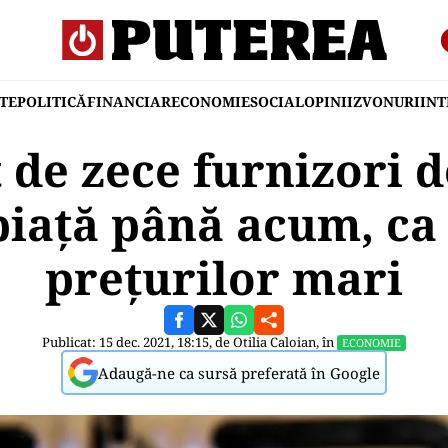
TE
POLITICĂ
FINANCIAR
ECONOMIE
SOCIAL
OPINII
ZVONURI
IN
 de zece furnizori d
 piaţă până acum, c
preţurilor mari
Publicat: 15 dec. 2021, 18:15, de
Otilia Caloian
, în
ECONOMIE
Adaugă-ne ca sursă preferată în Google