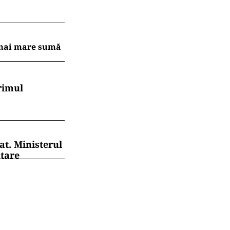
a mai mare sumă
rimul
at. Ministerul
ntare