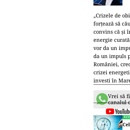
„Crizele de ob
forţează să că
convins că şi î
energie curată
vor da un impu
da un impuls p
României, cred
crizei energet
investi în Mar
Vrei să f
canalul
EC
Cel