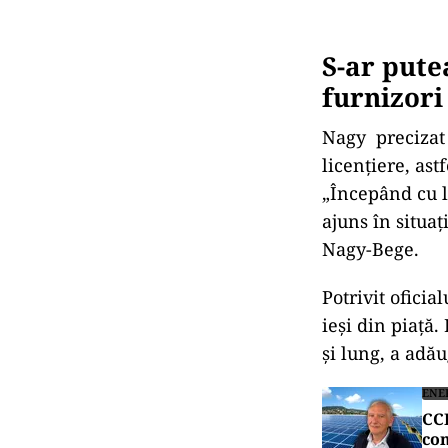
S-ar pute
furnizori
Nagy precizat 
licenţiere, ast
„Începând cu l
ajuns în situaţ
Nagy-Bege.
Potrivit oficia
ieşi din piaţă
şi lung, a adă
ENE
CCR
com