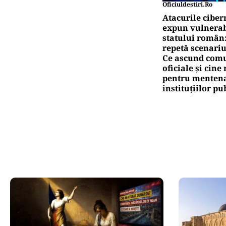
Oficiuldestiri.ro
Atacurile ciber
expun vulnerabi
statului român
repetă scenariu
Ce ascund comu
oficiale și cin
pentru mentena
instituțiilor pu