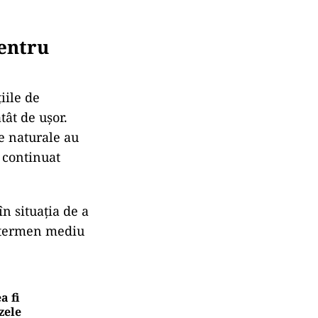
pentru
iile de
tât de uşor.
e naturale au
a continuat
în situaţia de a
e termen mediu
a fi
zele