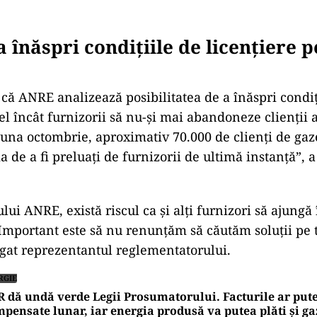
a înăspri condițiile de licențiere 
că ANRE analizează posibilitatea de a înăspri condiţ
fel încât furnizorii să nu-şi mai abandoneze clienţii a
una octombrie, aproximativ 70.000 de clienţi de gaz
ia de a fi preluaţi de furnizorii de ultimă instanţă”, 
lului ANRE, există riscul ca şi alţi furnizori să ajungă 
. Important este să nu renunţăm să căutăm soluţii p
ugat reprezentantul reglementatorului.
RGIE
 dă undă verde Legii Prosumatorului. Facturile ar pute
pensate lunar, iar energia produsă va putea plăti și ga