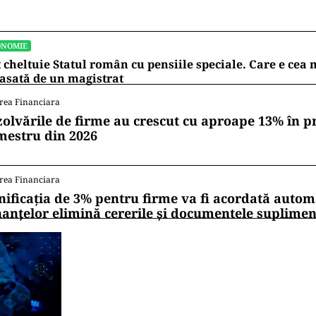
ONOMIE
 cheltuie Statul român cu pensiile speciale. Care e ce
asată de un magistrat
rea Financiara
zolvările de firme au crescut cu aproape 13% în p
mestru din 2026
rea Financiara
nificația de 3% pentru firme va fi acordată autom
nanțelor elimină cererile și documentele suplime