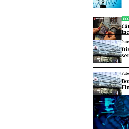
EC
Cât
înc
Pute
Di
se
Pute
Bo
Fi