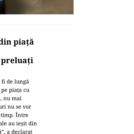
din piaţă
i
 preluaţi
 fi de lungă
 pe piaţa cu
ă, nu mai
uri nu se vor
 timp. Între
ale au ieşit din
ă”, a declarat