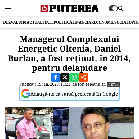
DEZVALUIRI
ACTUALITATE
POLITICĂ
FINANCIAR
ECONOMIE
SOCIAL
OPIN
Managerul Complexului
Energetic Oltenia, Daniel
Burlan, a fost reținut, în 2014,
pentru delapidare
Publicat: 19 ian. 2023, 11:22, de
Ion Teleanu
, în
NEWS
Adaugă-ne ca sursă preferată în Google