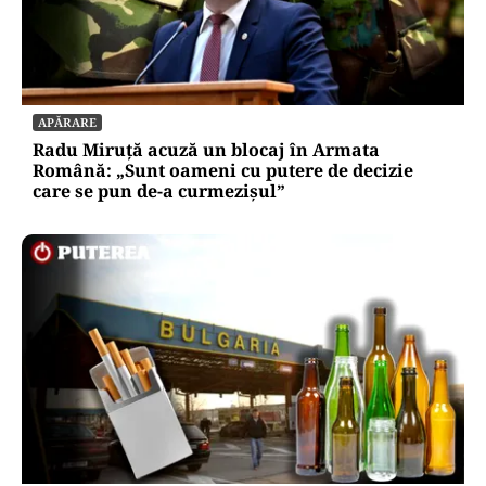
APĂRARE
Radu Miruță acuză un blocaj în Armata
Română: „Sunt oameni cu putere de decizie
care se pun de-a curmezișul”