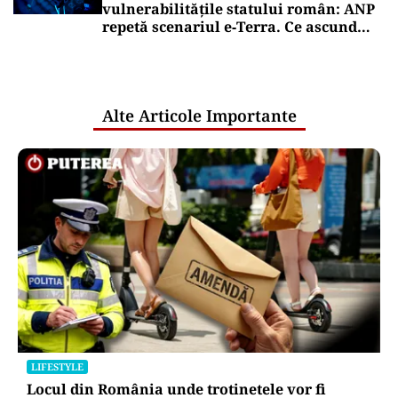
vulnerabilitățile statului român: ANP
repetă scenariul e‑Terra. Ce ascund
comunicările oficiale și cine răspunde
pentru mentenanța IT a instituțiilor
publice
Alte Articole Importante
LIFESTYLE
Locul din România unde trotinetele vor fi