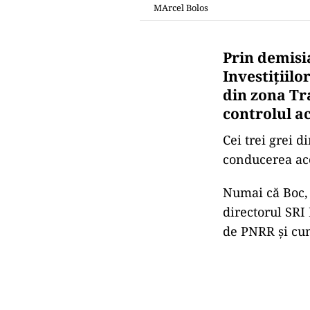
MArcel Bolos
Prin demisia
Investițiil
din zona Tra
controlul ac
Cei trei grei 
conducerea ace
Numai că Boc, 
directorul SRI
de PNRR și cum