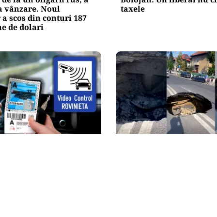
la vânzare. Noul
taxele
 a scos din conturi 187
e de dolari
ACTUALITATE
ietă intră în vigoare de
Groapă de trei metri lân
brie 2026. Ce se schimbă
Cotroceni. O cântăreață
nsportatori
cu mașina blocata în mi
Capitalei: „Am căzut în 
asta”