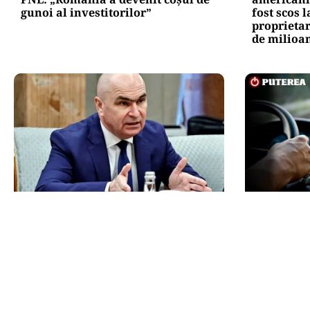
gunoi al investitorilor”
fost scos 
proprietar
de milioan
POLITICĂ
AUTO
Bolojan acuză PSD și AUR. PNL
Noua rovin
vrea premier tehnocrat: „Au lăsat
la 1 octom
România în faza finală de
pentru tra
absorbţie a PNRR”