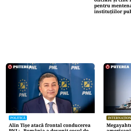
pentru mentena
instituțiilor pu
POLITICĂ
INTERNAȚIO
Alin Tișe atacă frontal conducerea
Megayahtu
PNL: „România a devenit coșul de
americani 