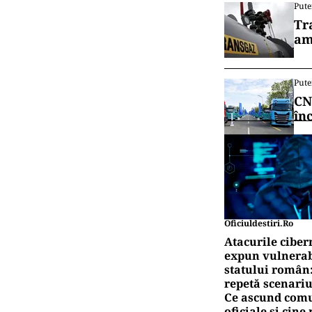
Pute
Tr
am
Pute
CN
în
Oficiuldestiri.ro
Atacurile ciber
expun vulnerabi
statului român
repetă scenariu
Ce ascund comu
oficiale și cin