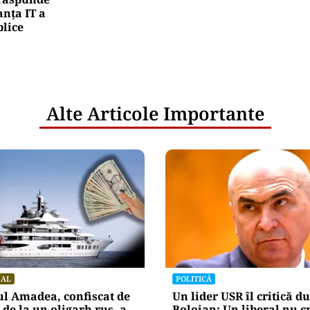
nța IT a
blice
Alte Articole Importante
NAL
POLITICĂ
l Amadea, confiscat de
Un lider USR îl critică du
de la un oligarh rus, a
Bolojan: Un liberal nu c