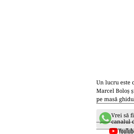
Un lucru este 
Marcel Boloș ș
pe masă ghidu
Vrei să f
canalul