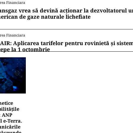
rea Financiara
ansgaz vrea să devină acționar la dezvoltatorul u
erican de gaze naturale lichefiate
rea Financiara
AIR: Aplicarea tarifelor pentru rovinietă și siste
cepe la 1 octombrie
netice
litățile
: ANP
l e‑Terra.
nicările
e răspunde