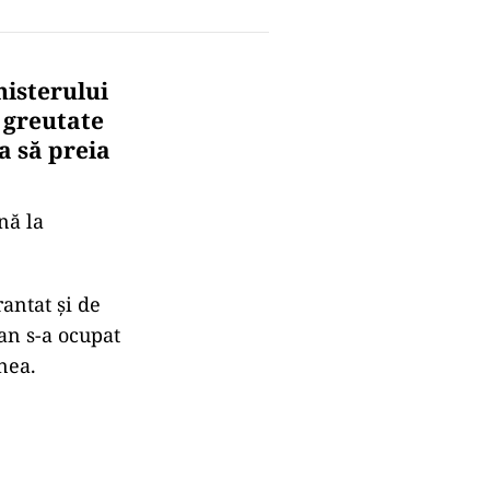
nisterului
 greutate
a să preia
nă la
antat și de
an s-a ocupat
nea.