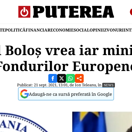
TE
POLITICĂ
FINANCIAR
ECONOMIE
SOCIAL
OPINII
ZVONURI
IN
 Boloș vrea iar mini
Fondurilor Europen
Publicat: 21 sept. 2021, 13:01, de
Ion Teleanu
, în
NEWS
Adaugă-ne ca sursă preferată în Google