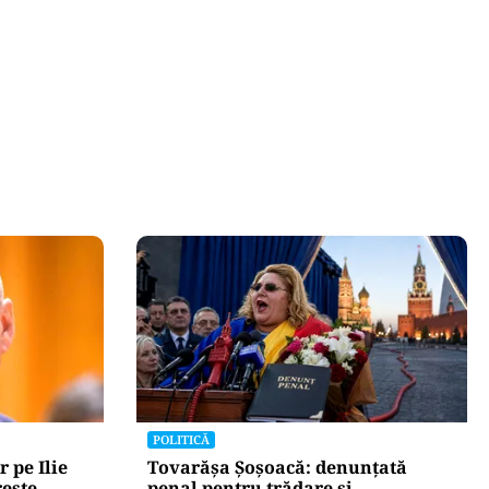
POLITICĂ
r pe Ilie
Tovarășa Șoșoacă: denunțată
rește
penal pentru trădare și