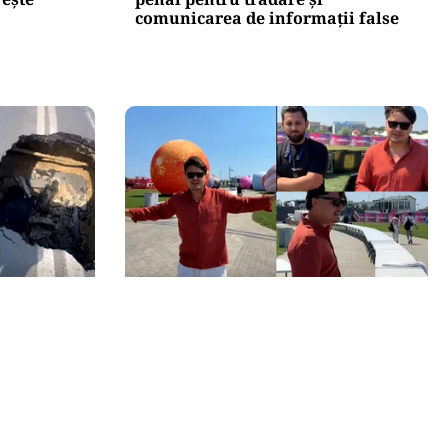
comunicarea de informații false
ACTUALITATE
gă Palatul
20 de grătare și sute de metri de
 a rămas
mese: cum a intrat Selly în
jlocul
Guinness World Records la Nibiru
groapa