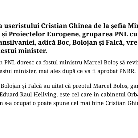
 useristului Cristian Ghinea de la șefia Mi
or și Proiectelor Europene, gruparea PNL cu
nsilvaniei, adică Boc, Bolojan și Falcă, vre
estui minister.
din PNL doresc ca fostul ministru Marcel Boloș să revi
stui minister, mai ales după ce va fi aprobat PNRR.
Bolojan și Falcă au uitat că preotul Marcel Boloș, gar
 Eduard Raul Hellving, este cel care în cabinetul Orb
 s-a ocupat o poate spune cel mai bine Cristian Ghi
Play