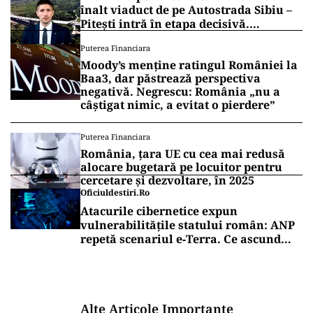
înalt viaduct de pe Autostrada Sibiu –
Pitești intră în etapa decisivă.
Secretarul de stat Horațiu Cosma
Puterea Financiara
anunță unde s-a ajuns cu lucrările
Moody’s menține ratingul României la
(VIDEO)
Baa3, dar păstrează perspectiva
negativă. Negrescu: România „nu a
câștigat nimic, a evitat o pierdere”
Puterea Financiara
România, țara UE cu cea mai redusă
alocare bugetară pe locuitor pentru
cercetare și dezvoltare, în 2025
Oficiuldestiri.ro
Atacurile cibernetice expun
vulnerabilitățile statului român: ANP
repetă scenariul e‑Terra. Ce ascund
comunicările oficiale și cine răspunde
pentru mentenanța IT a instituțiilor
publice
Alte Articole Importante