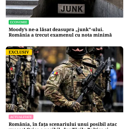
ECONOMIE
Moody’s ne-a lăsat deasupra „junk”-ului.
România a trecut examenul cu nota minimă
EXCLUSIV
EXCLUSIV
ACTUALITATE
România, în fața scenariului unui posibil atac