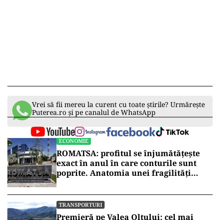
Vrei să fii mereu la curent cu toate știrile? Urmărește
Puterea.ro și pe canalul de WhatsApp
ECONOMIE
ROMATSA: profitul se înjumătățește
exact în anul în care conturile sunt
poprite. Anatomia unei fragilități
anunțate
TRANSPORTURI
Premieră pe Valea Oltului: cel mai