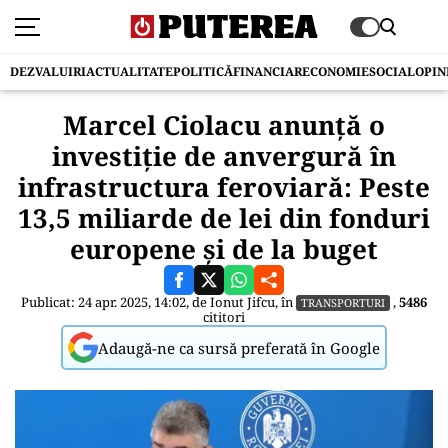
DEZVALUIRI
ACTUALITATE
POLITICĂ
FINANCIAR
ECONOMIE
SOCIAL
OPIN
Marcel Ciolacu anunţă o
investiţie de anvergură în
infrastructura feroviară: Peste
13,5 miliarde de lei din fonduri
europene și de la buget
Publicat: 24 apr. 2025, 14:02, de
Ionut Jifcu
, în
,
5486
TRANSPORTURI
cititori
Adaugă-ne ca sursă preferată în Google