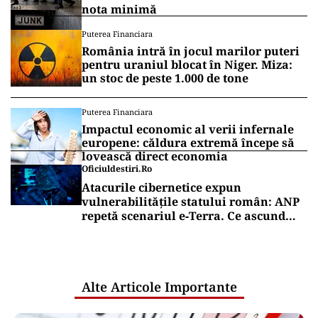
nota minimă
Puterea Financiara
România intră în jocul marilor puteri
pentru uraniul blocat în Niger. Miza:
un stoc de peste 1.000 de tone
Puterea Financiara
Impactul economic al verii infernale
europene: căldura extremă începe să
lovească direct economia
Oficiuldestiri.ro
Atacurile cibernetice expun
vulnerabilitățile statului român: ANP
repetă scenariul e‑Terra. Ce ascund
comunicările oficiale și cine răspunde
pentru mentenanța IT a instituțiilor
publice
Alte Articole Importante