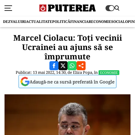
DEZVALUIRI
ACTUALITATE
POLITICĂ
FINANCIAR
ECONOMIE
SOCIAL
OPIN
Marcel Ciolacu: Toți vecinii
Ucrainei au ajuns să se
împrumute
Publicat: 13 mai 2022, 14:30, de
Eliza Popa
, în
ECONOMIE
Adaugă-ne ca sursă preferată în Google