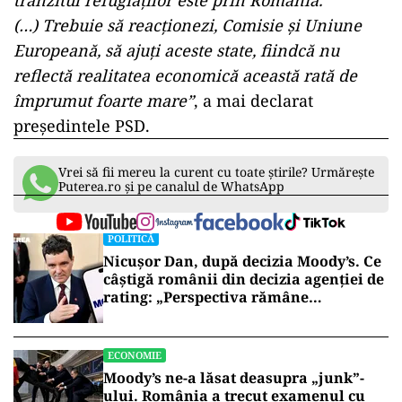
tranzitul refugiaţilor este prin România.
(…)
Trebuie să reacţionezi, Comisie şi Uniune
Europeană, să ajuţi aceste state, fiindcă nu
reflectă realitatea economică această rată de
împrumut foarte mare”
, a mai declarat
președintele PSD.
Vrei să fii mereu la curent cu toate știrile? Urmărește
Puterea.ro și pe canalul de WhatsApp
POLITICĂ
Nicușor Dan, după decizia Moody’s. Ce
câștigă românii din decizia agenției de
rating: „Perspectiva rămâne
rezervată”
ECONOMIE
Moody’s ne-a lăsat deasupra „junk”-
ului. România a trecut examenul cu