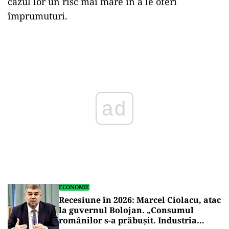
cazul lor un risc mai mare în a le oferi
împrumuturi.
Play
ECONOMIE
Recesiune în 2026: Marcel Ciolacu, atac
la guvernul Bolojan. „Consumul
românilor s-a prăbușit. Industria