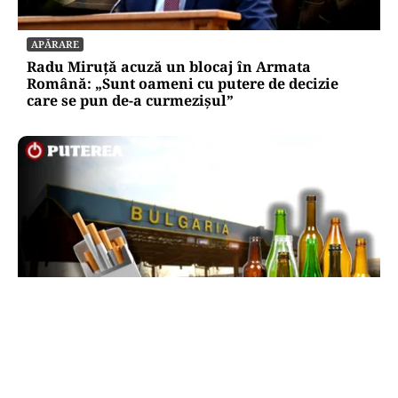
APĂRARE
Radu Miruță acuză un blocaj în Armata
Română: „Sunt oameni cu putere de decizie
care se pun de-a curmezișul”
LIFESTYLE
Reguli noi la vamă: Câte țigări și cât alcool mai
poți aduce din Bulgaria cu sacoșa