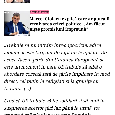
scade”
ACTUALITATE
Marcel Ciolacu explică care ar putea fi
rezolvarea crizei politice: „Am făcut
nişte promisiuni împreună”
„
Trebuie să nu intrăm într-o ipocrizie, adică
ajutăm aceste ţări, dar de fapt nu le ajutăm. De
aceea facem parte din Uniunea Europeană şi
este un moment în care UE trebuie să aibă o
abordare corectă faţă de ţările implicate în mod
direct, cel puţin la refugiaţi şi la graniţa cu
Ucraina. (…)
Cred că UE trebuie să fie solidară şi să vină în
susţinerea acestor ţări iar, până la urmă, tot