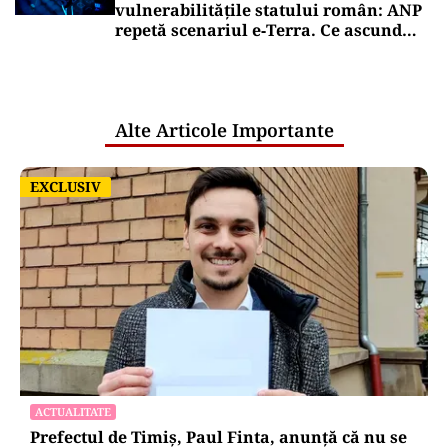
vulnerabilitățile statului român: ANP
repetă scenariul e‑Terra. Ce ascund
comunicările oficiale și cine răspunde
pentru mentenanța IT a instituțiilor
publice
Alte Articole Importante
EXCLUSIV
EXCLUSIV
ACTUALITATE
Prefectul de Timiș, Paul Finta, anunță că nu se