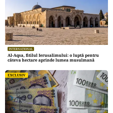
INTERNAȚIONAL
Al-Aqsa, fitilul Ierusalimului: o luptă pentru
câteva hectare aprinde lumea musulmană
EXCLUSIV
EXCLUSIV