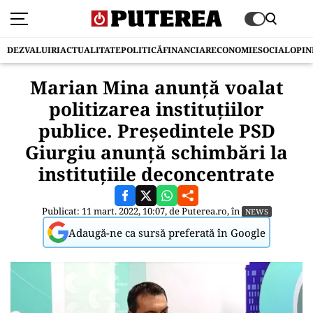
DEZVALUIRI
ACTUALITATE
POLITICĂ
FINANCIAR
ECONOMIE
SOCIAL
OPIN
Marian Mina anunță voalat
politizarea instituțiilor
publice. Președintele PSD
Giurgiu anunță schimbări la
instituțiile deconcentrate
Publicat: 11 mart. 2022, 10:07, de
Puterea.ro
, în
NEWS
Adaugă-ne ca sursă preferată în Google