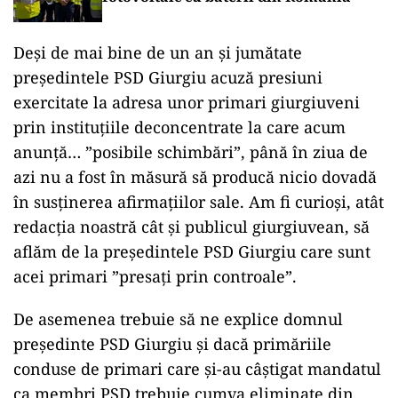
Deși de mai bine de un an și jumătate
președintele PSD Giurgiu acuză presiuni
exercitate la adresa unor primari giurgiuveni
prin instituțiile deconcentrate la care acum
anunță… ”posibile schimbări”, până în ziua de
azi nu a fost în măsură să producă nicio dovadă
în susținerea afirmațiilor sale. Am fi curioși, atât
redacția noastră cât și publicul giurgiuvean, să
aflăm de la președintele PSD Giurgiu care sunt
acei primari ”presați prin controale”.
De asemenea trebuie să ne explice domnul
președinte PSD Giurgiu și dacă primăriile
conduse de primari care și-au câștigat mandatul
ca membri PSD trebuie cumva eliminate din