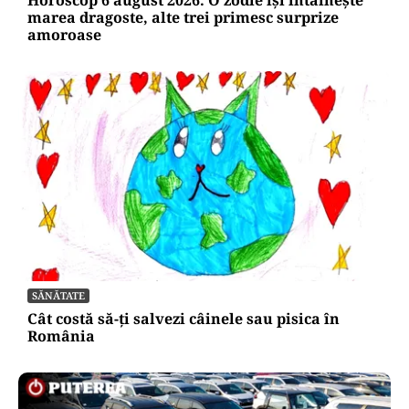
Horoscop 6 august 2026. O zodie își întâlnește
marea dragoste, alte trei primesc surprize
amoroase
SĂNĂTATE
Cât costă să-ți salvezi câinele sau pisica în
România