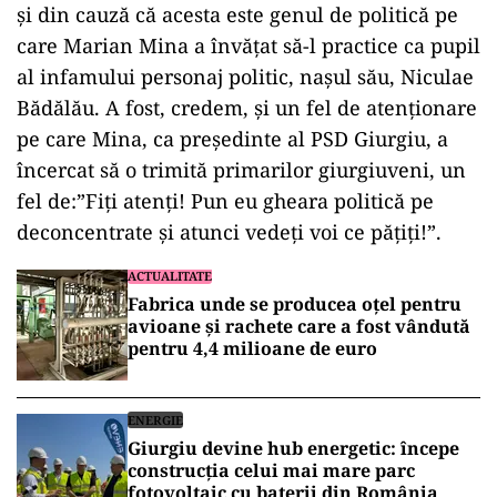
și din cauză că acesta este genul de politică pe
care Marian Mina a învățat să-l practice ca pupil
al infamului personaj politic, nașul său, Niculae
Bădălău. A fost, credem, și un fel de atenționare
pe care Mina, ca președinte al PSD Giurgiu, a
încercat să o trimită primarilor giurgiuveni, un
fel de:”Fiți atenți! Pun eu gheara politică pe
deconcentrate și atunci vedeți voi ce pățiți!”.
ACTUALITATE
Fabrica unde se producea oțel pentru
avioane și rachete care a fost vândută
pentru 4,4 milioane de euro
ENERGIE
Giurgiu devine hub energetic: începe
construcția celui mai mare parc
fotovoltaic cu baterii din România