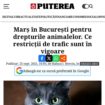
DEZVALUIRI
ACTUALITATE
POLITICĂ
FINANCIAR
ECONOMIE
SOCIAL
OPIN
Marș în București pentru
drepturile animalelor. Ce
restricții de trafic sunt în
vigoare
Publicat: 25 sept. 2021, 16:05, de
Raluca I. Heroiu
, în
ORAȘUL MEU
Adaugă-ne ca sursă preferată în Google