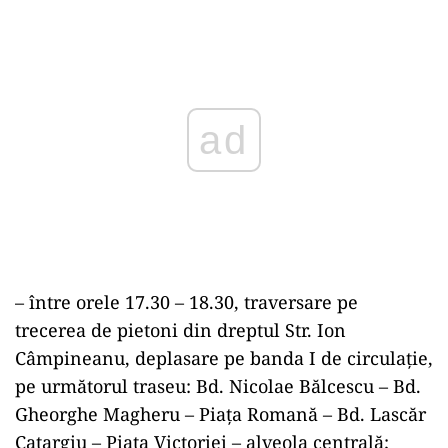
Play
– între orele 17.30 – 18.30, traversare pe
trecerea de pietoni din dreptul Str. Ion
Câmpineanu, deplasare pe banda I de circulație,
pe următorul traseu: Bd. Nicolae Bălcescu – Bd.
Gheorghe Magheru – Piața Romană – Bd. Lascăr
Catargiu – Piața Victoriei – alveola centrală;