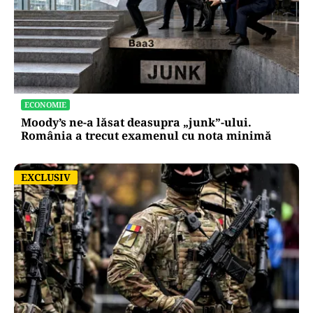
ECONOMIE
Moody’s ne-a lăsat deasupra „junk”-ului.
România a trecut examenul cu nota minimă
EXCLUSIV
EXCLUSIV