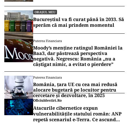
ORAȘUL MEU
Bucureștiul va fi curat până în 2033. Să
sperăm că mai prindem momentul
Puterea Financiara
Moody’s menține ratingul României la
Baa3, dar păstrează perspectiva
negativă. Negrescu: România „nu a
câștigat nimic, a evitat o pierdere”
Puterea Financiara
România, țara UE cu cea mai redusă
alocare bugetară pe locuitor pentru
cercetare și dezvoltare, în 2025
Oficiuldestiri.ro
Atacurile cibernetice expun
vulnerabilitățile statului român: ANP
repetă scenariul e‑Terra. Ce ascund
comunicările oficiale și cine răspunde