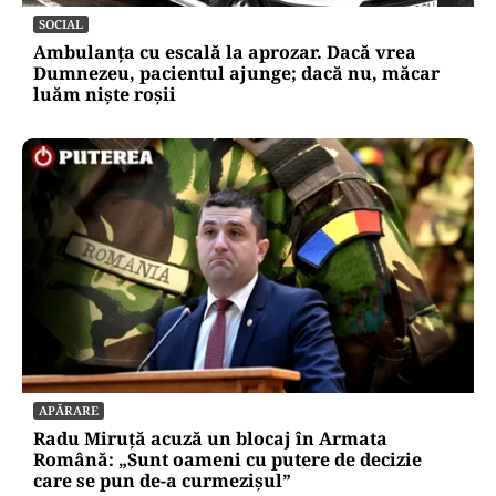
SOCIAL
Ambulanța cu escală la aprozar. Dacă vrea
Dumnezeu, pacientul ajunge; dacă nu, măcar
luăm niște roșii
APĂRARE
Radu Miruță acuză un blocaj în Armata
Română: „Sunt oameni cu putere de decizie
care se pun de-a curmezișul”