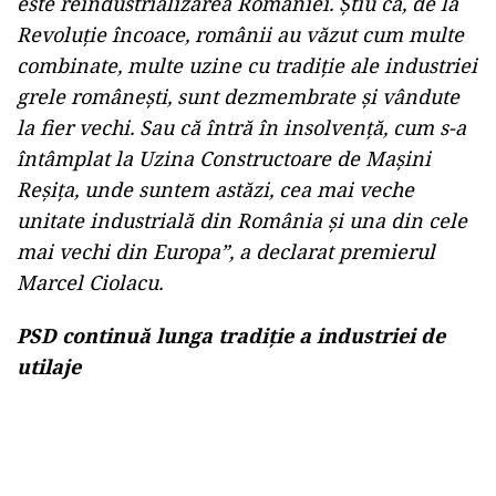
este reindustrializarea României. Știu că
, de la
Revolu
ț
ie
încoace, românii au văzut cum multe
combinate, multe uzine cu tradiție ale industriei
grele românești, sunt dezmembrate și vândute
la fier vechi. Sau că întră în insolvență, cum s-a
întâmplat la Uzina Constructoare de Maşini
Reşiţa, unde suntem astăzi, cea mai veche
unitate industrială din România şi una din cele
mai vechi din Europa”, a declarat premierul
Marcel Ciolacu.
PSD continuă lunga tradiție a industriei de
utilaje
Play