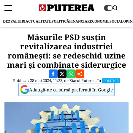
DEZVALUIRI
ACTUALITATE
POLITICĂ
FINANCIAR
ECONOMIE
SOCIAL
OPIN
Măsurile PSD susțin
revitalizarea industriei
românești: se redeschid uzine
mari și combinate siderurgice
Publicat: 28 mai 2024, 11:23, de
Ziarul Puterea
, în
POLITICĂ
Adaugă-ne ca sursă preferată în Google