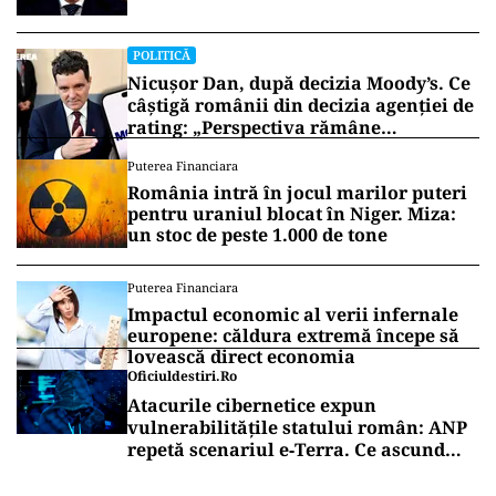
să iasă fum alb de la Cotroceni!”
POLITICĂ
Nicușor Dan, după decizia Moody’s. Ce
câștigă românii din decizia agenției de
rating: „Perspectiva rămâne
rezervată”
Puterea Financiara
România intră în jocul marilor puteri
pentru uraniul blocat în Niger. Miza:
un stoc de peste 1.000 de tone
Puterea Financiara
Impactul economic al verii infernale
europene: căldura extremă începe să
lovească direct economia
Oficiuldestiri.ro
Atacurile cibernetice expun
vulnerabilitățile statului român: ANP
repetă scenariul e‑Terra. Ce ascund
comunicările oficiale și cine răspunde
pentru mentenanța IT a instituțiilor