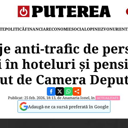
TE
POLITICĂ
FINANCIAR
ECONOMIE
SOCIAL
OPINII
ZVONURI
IN
e anti-trafic de pe
i în hoteluri și pens
cut de Camera Deput
Publicat: 25 feb. 2026, 18:13, de
Anamaria Ionel
, în
ACTUALITATE
Adaugă-ne ca sursă preferată în Google