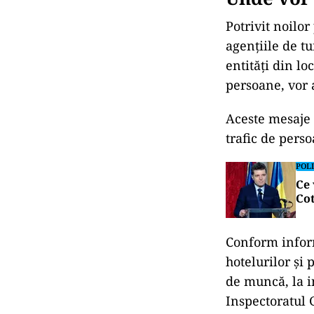
Potrivit noilor
agențiile de tu
entități din lo
persoane, vor 
Aceste mesaje 
trafic de pers
POLI
Ce 
Cot
Conform inform
hotelurilor și 
de muncă, la in
Inspectoratul 