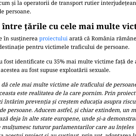
cum și la operatorii de transport rutier interjudețea
de persoane.
între țările cu cele mai multe vi
e în susținerea
proiectului
arată că România rămâne 
 destinație pentru victimele traficului de persoane.
u fost identificate cu 35% mai multe victime față de 
 acestea au fost supuse exploatării sexuale.
dă cele mai multe victime ale traficului de persoan
easta este realitatea de la care pornim. Prin proiect
i întărim prevenția și creștem educația asupra riscu
i de persoane. Aducem astfel, și chiar extindem, un 
ază deja în alte state europene, unde și-a demonstra
Le mulțumesc tuturor parlamentarilor care au înțeles
 acestui proiect și au susținut, prin vot, adoptarea lu