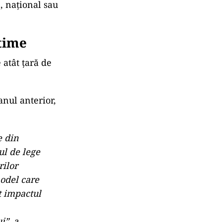
n, național sau
ctime
atât țară de
anul anterior,
e din
ul de lege
rilor
model care
t impactul
i”, a