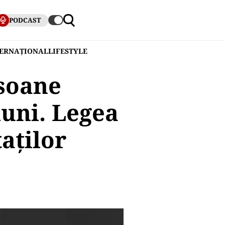
PODCAST
TERNAȚIONAL
LIFESTYLE
rsoane
iuni. Legea
aților