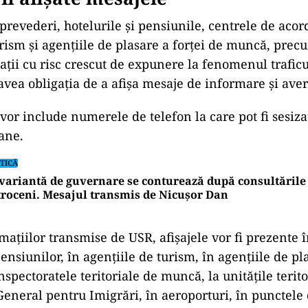
 prevederi, hotelurile și pensiunile, centrele de acor
rism și agențiile de plasare a forței de muncă, precu
cații cu risc crescut de expunere la fenomenul trafic
avea obligația de a afișa mesaje de informare și aver
vor include numerele de telefon la care pot fi sesiza
oane.
TICĂ
variantă de guvernare se conturează după consultările 
roceni. Mesajul transmis de Nicușor Dan
ațiilor transmise de USR, afișajele vor fi prezente 
pensiunilor, în agențiile de turism, în agențiile de pl
spectoratele teritoriale de muncă, la unitățile terito
General pentru Imigrări, în aeroporturi, în punctele 