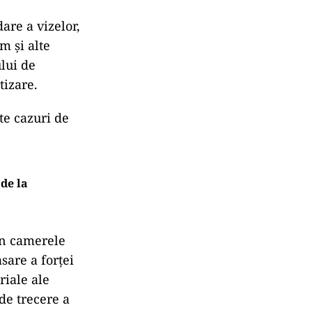
dare a vizelor,
m și alte
ului de
tizare.
te cazuri de
de la
în camerele
asare a forței
riale ale
de trecere a