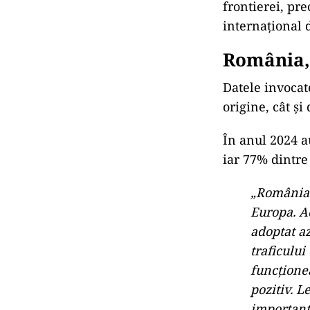
frontierei, pre
internațional 
România, 
Datele invocat
origine, cât și
În anul 2024 a
iar 77% dintre
„România 
Europa. Ac
adoptat az
traficulu
funcțione
pozitiv. 
importanța