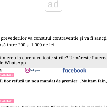
ad
prevederilor va constitui contravenție și va fi sancț
ă între 200 și 1.000 de lei.
ii mereu la curent cu toate știrile? Urmărește Puterea
 de WhatsApp
UALITATE
l Boc refuză un nou mandat de premier: „Mulțam fain, a
UALITATE