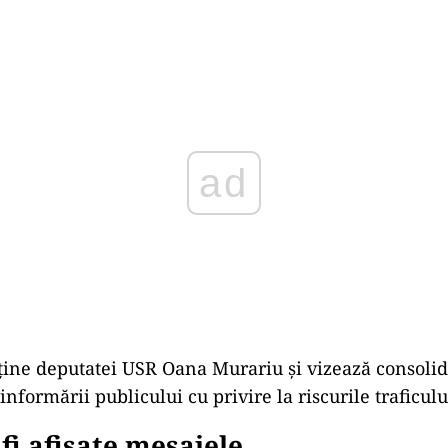
Play
rține deputatei USR Oana Murariu și vizează consoli
 informării publicului cu privire la riscurile traficul
fi afișate mesajele