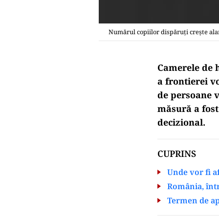
Numărul copiilor dispăruți crește alar
Camerele de h
a frontierei v
de persoane vo
măsură a fost
decizional.
CUPRINS
Unde vor fi a
România, într
Termen de apl