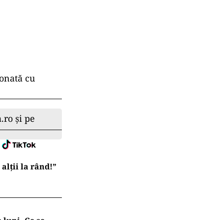
ionată cu
.ro și pe
lții la rând!”