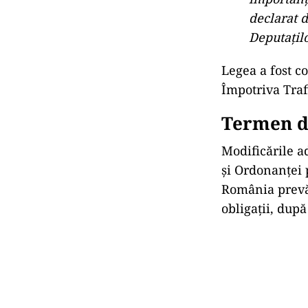
declarat 
Deputațilo
Legea a fost c
Împotriva Traf
Termen de
Modificările a
și Ordonanței 
România prevăd
obligații, dup