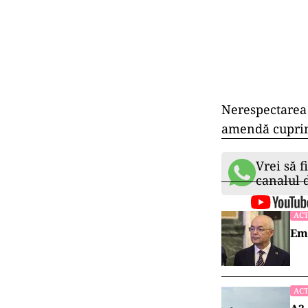
Nerespectarea 
amendă cuprins
Vrei să f
canalul
ACT
Emi
ACT