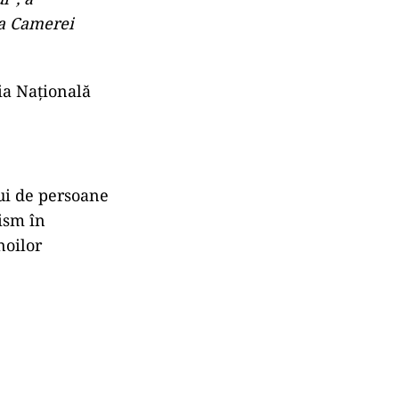
 a Camerei
ia Națională
lui de persoane
rism în
noilor