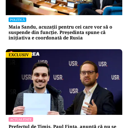
POLITICĂ
Maia Sandu, acuzații pentru cei care vor să o
suspende din funcție. Președinta spune că
inițiativa e coordonată de Rusia
EXCLUSIV
EXCLUSIV
ACTUALITATE
Prefectul de Timiș, Paul Finta, anunță că nu se