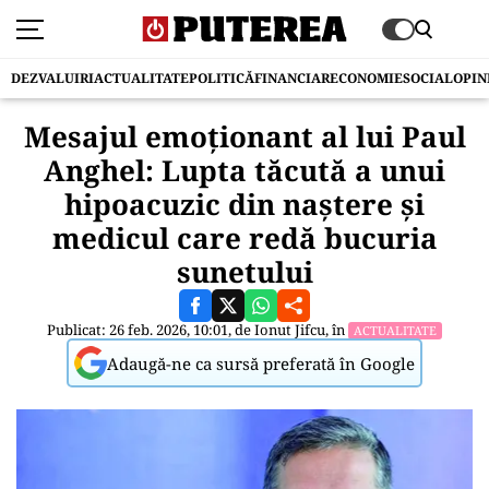
DEZVALUIRI
ACTUALITATE
POLITICĂ
FINANCIAR
ECONOMIE
SOCIAL
OPIN
Mesajul emoționant al lui Paul
Anghel: Lupta tăcută a unui
hipoacuzic din naștere și
medicul care redă bucuria
sunetului
Publicat: 26 feb. 2026, 10:01, de
Ionut Jifcu
, în
ACTUALITATE
Adaugă-ne ca sursă preferată în Google