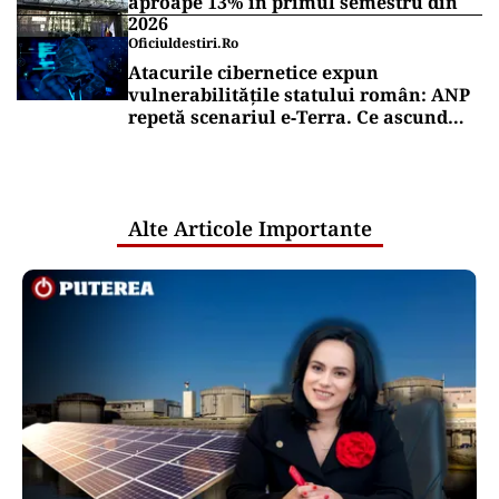
aproape 13% în primul semestru din
2026
Oficiuldestiri.ro
Atacurile cibernetice expun
vulnerabilitățile statului român: ANP
repetă scenariul e‑Terra. Ce ascund
comunicările oficiale și cine răspunde
pentru mentenanța IT a instituțiilor
publice
Alte Articole Importante