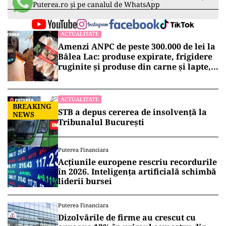
Puterea.ro și pe canalul de WhatsApp
ACTUALITATE
Amenzi ANPC de peste 300.000 de lei la
Bâlea Lac: produse expirate, frigidere
ruginite și produse din carne și lapte,
lăsate la soare
ACTUALITATE
BREAKING
STB a depus cererea de insolvență la
NEWS
Tribunalul București
Puterea Financiara
Acțiunile europene rescriu recordurile
în 2026. Inteligența artificială schimbă
liderii bursei
Puterea Financiara
Dizolvările de firme au crescut cu