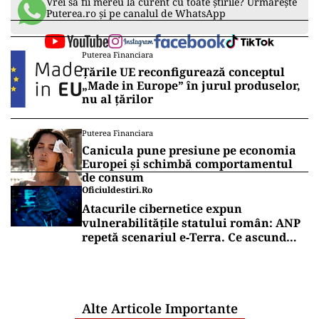
Vrei să fii mereu la curent cu toate știrile? Urmărește
Puterea.ro și pe canalul de WhatsApp
Puterea Financiara
Țările UE reconfigurează conceptul
„Made in Europe” în jurul produselor,
nu al țărilor
Puterea Financiara
Canicula pune presiune pe economia
Europei și schimbă comportamentul
de consum
Oficiuldestiri.ro
Atacurile cibernetice expun
vulnerabilitățile statului român: ANP
repetă scenariul e‑Terra. Ce ascund
comunicările oficiale și cine răspunde
pentru mentenanța IT a instituțiilor
publice
Alte Articole Importante