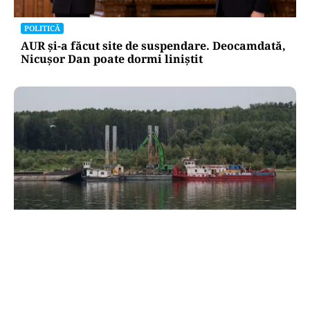
POLITICĂ
AUR și-a făcut site de suspendare. Deocamdată,
Nicușor Dan poate dormi liniștit
ACTUALITATE
Două azi, două mâine: de ce barjele nu sunt
scufundate toate odată în Dunăre? Explicația
autorităților