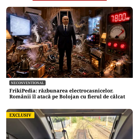
NECONVENTIONAL
FrikiPedia: răzbunarea electrocasnicelor.
Românii îl atacă pe Bolojan cu fierul de călcat
EXCLUSIV
EXCLUSIV