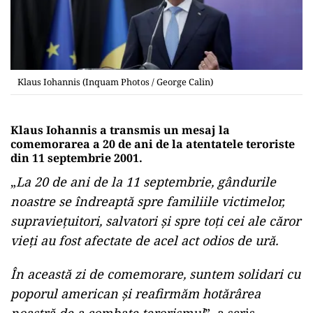
Klaus Iohannis (Inquam Photos / George Calin)
Klaus Iohannis a transmis un mesaj la
comemorarea a 20 de ani de la atentatele teroriste
din 11 septembrie 2001.
„
La 20 de ani de la 11 septembrie, gândurile
noastre se îndreaptă spre familiile victimelor,
supraviețuitori, salvatori și spre toți cei ale căror
vieți au fost afectate de acel act odios de ură.
În această zi de comemorare, suntem solidari cu
poporul american și reafirmăm hotărârea
noastră de a combate terorismul
”, a scris