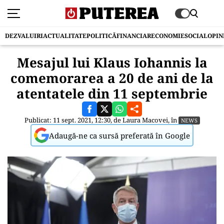
DEZVALUIRI
ACTUALITATE
POLITICĂ
FINANCIAR
ECONOMIE
SOCIAL
OPIN
Mesajul lui Klaus Iohannis la
comemorarea a 20 de ani de la
atentatele din 11 septembrie
Publicat: 11 sept. 2021, 12:30, de
Laura Macovei
, în
NEWS
Adaugă-ne ca sursă preferată în Google