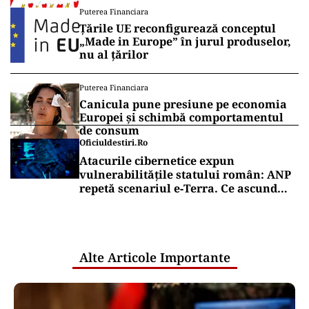
Puterea Financiara
Țările UE reconfigurează conceptul
„Made in Europe” în jurul produselor,
nu al țărilor
Puterea Financiara
Canicula pune presiune pe economia
Europei și schimbă comportamentul
de consum
Oficiuldestiri.ro
Atacurile cibernetice expun
vulnerabilitățile statului român: ANP
repetă scenariul e‑Terra. Ce ascund
comunicările oficiale și cine răspunde
pentru mentenanța IT a instituțiilor
publice
Alte Articole Importante