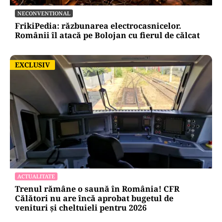
NECONVENTIONAL
FrikiPedia: răzbunarea electrocasnicelor.
Românii îl atacă pe Bolojan cu fierul de călcat
EXCLUSIV
EXCLUSIV
ACTUALITATE
Trenul rămâne o saună în România! CFR
Călători nu are încă aprobat bugetul de
venituri și cheltuieli pentru 2026