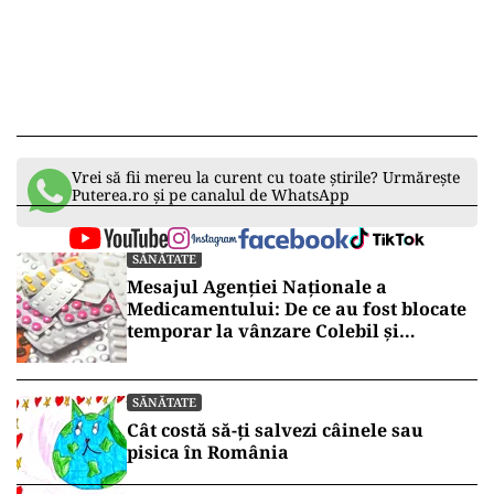
Vrei să fii mereu la curent cu toate știrile? Urmărește
Puterea.ro și pe canalul de WhatsApp
SĂNĂTATE
Mesajul Agenției Naționale a
Medicamentului: De ce au fost blocate
temporar la vânzare Colebil și
Panzcebil
SĂNĂTATE
Cât costă să-ți salvezi câinele sau
pisica în România