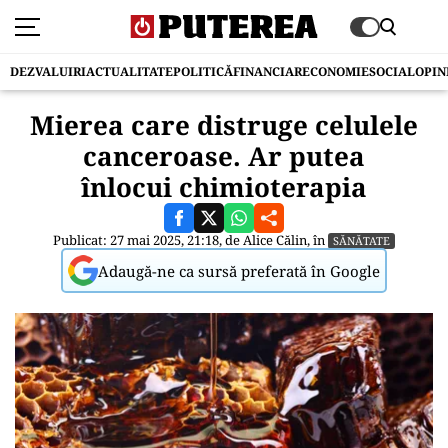
DEZVALUIRI
ACTUALITATE
POLITICĂ
FINANCIAR
ECONOMIE
SOCIAL
OPIN
Mierea care distruge celulele
canceroase. Ar putea
înlocui chimioterapia
Publicat: 27 mai 2025, 21:18, de
Alice Călin
, în
SĂNĂTATE
Adaugă-ne ca sursă preferată în Google