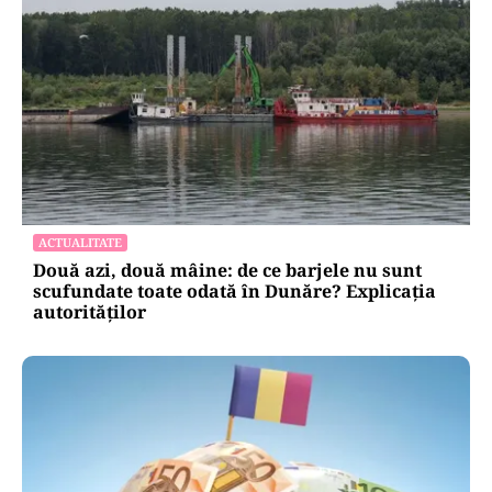
CULTURĂ
Dileme lingvistice: Parlamentul a legalizat
„persoana care are relații asemănătoare
acelora dintre soți”.