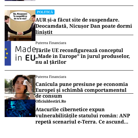
Vrei să fii mereu la curent cu toate știrile? Urmărește
Puterea.ro și pe canalul de WhatsApp
POLITICĂ
Cum a ajuns Guvernul Bolojan să
piardă 11 hotărâri în instanță
POLITICĂ
AUR și-a făcut site de suspendare.
Deocamdată, Nicușor Dan poate dormi
liniștit
Puterea Financiara