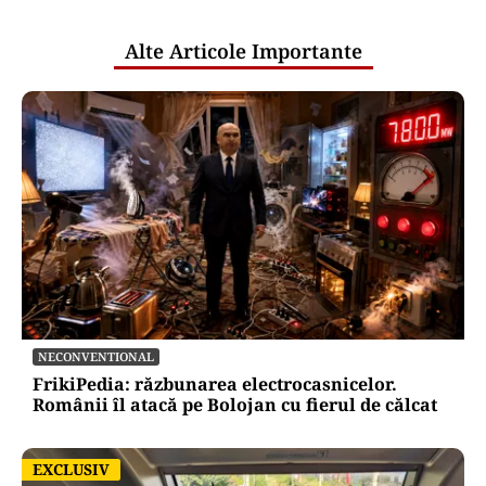
Țările UE reconfigurează conceptul
„Made in Europe” în jurul produselor,
nu al țărilor
Puterea Financiara
Canicula pune presiune pe economia
Europei și schimbă comportamentul
de consum
Oficiuldestiri.ro
Atacurile cibernetice expun
vulnerabilitățile statului român: ANP
repetă scenariul e‑Terra. Ce ascund
comunicările oficiale și cine răspunde
pentru mentenanța IT a instituțiilor
publice
Alte Articole Importante