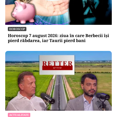
ACTUALITATE
Trenul rămâne o saună în România! CFR
Călători nu are încă aprobat bugetul de
venituri și cheltuieli pentru 2026
HOROSCOP
Horoscop 7 august 2026: ziua în care Berbecii își