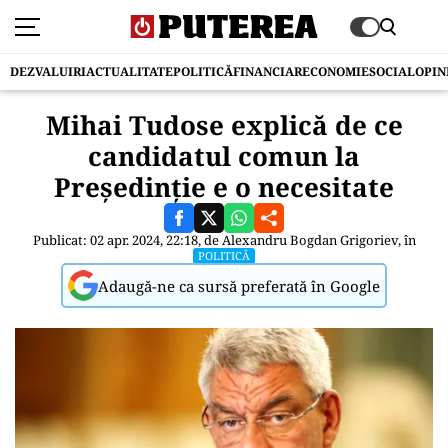
DEZVALUIRI
ACTUALITATE
POLITICĂ
FINANCIAR
ECONOMIE
SOCIAL
OPIN
Mihai Tudose explică de ce
candidatul comun la
Președinție e o necesitate
Publicat: 02 apr. 2024, 22:18, de
Alexandru Bogdan Grigoriev
, în
POLITICĂ
Adaugă-ne ca sursă preferată în Google