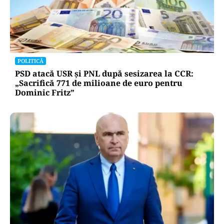
ACTUALITATE
Două azi, două mâine: de ce barjele nu sunt
scufundate toate odată în Dunăre? Explicația
autorităților
POLITICĂ
PSD atacă USR și PNL după sesizarea la CCR: