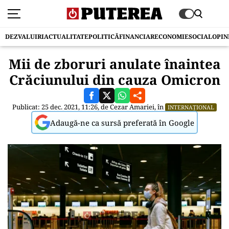
DEZVALUIRI
ACTUALITATE
POLITICĂ
FINANCIAR
ECONOMIE
SOCIAL
OPIN
Mii de zboruri anulate înaintea
Crăciunului din cauza Omicron
Publicat: 25 dec. 2021, 11:26, de
Cezar Amariei
, în
INTERNAȚIONAL
Adaugă-ne ca sursă preferată în Google