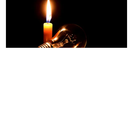
POLITICĂ
Pericol de blackout? Guvernul activează
măsurile de criză și pregătește limitarea
consumului de energie
TOS
Politica Cookies
Protecția Datelor Personale
Despre Noi
Publicitate
Echipa
© 2026, toate drepturile rezervate puterea.ro