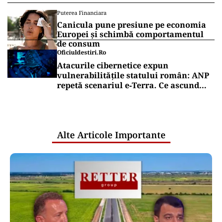
Puterea Financiara
Canicula pune presiune pe economia
Europei și schimbă comportamentul
de consum
Oficiuldestiri.ro
Atacurile cibernetice expun
vulnerabilitățile statului român: ANP
repetă scenariul e‑Terra. Ce ascund
comunicările oficiale și cine răspunde
pentru mentenanța IT a instituțiilor
publice
Alte Articole Importante