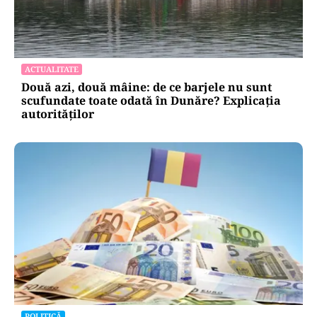
ACTUALITATE
Două azi, două mâine: de ce barjele nu sunt
scufundate toate odată în Dunăre? Explicația
autorităților
POLITICĂ