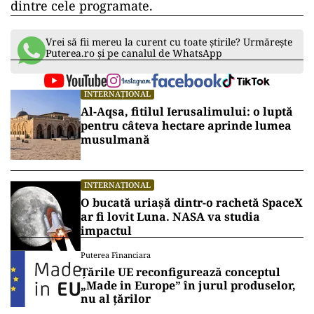
dintre cele programate.
Vrei să fii mereu la curent cu toate știrile? Urmărește
Puterea.ro și pe canalul de WhatsApp
INTERNAȚIONAL
Al-Aqsa, fitilul Ierusalimului: o luptă
pentru câteva hectare aprinde lumea
musulmană
INTERNAȚIONAL
O bucată uriașă dintr-o rachetă SpaceX
ar fi lovit Luna. NASA va studia
impactul
Puterea Financiara
Țările UE reconfigurează conceptul
„Made in Europe” în jurul produselor,
nu al țărilor