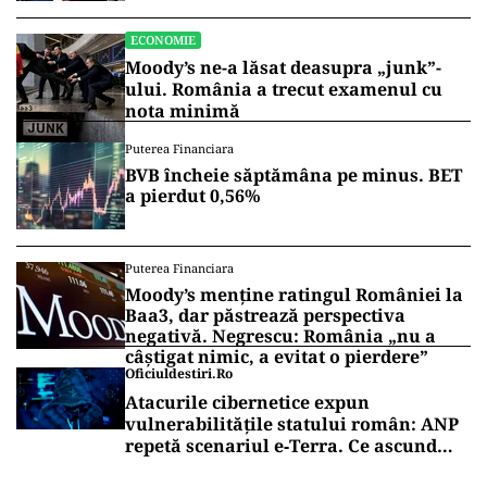
ECONOMIE
Moody’s ne-a lăsat deasupra „junk”-
ului. România a trecut examenul cu
nota minimă
Puterea Financiara
BVB încheie săptămâna pe minus. BET
a pierdut 0,56%
Puterea Financiara
Moody’s menține ratingul României la
Baa3, dar păstrează perspectiva
negativă. Negrescu: România „nu a
câștigat nimic, a evitat o pierdere”
Oficiuldestiri.ro
Atacurile cibernetice expun
vulnerabilitățile statului român: ANP
repetă scenariul e‑Terra. Ce ascund
comunicările oficiale și cine răspunde