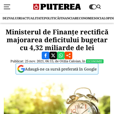
DEZVALUIRI
ACTUALITATE
POLITICĂ
FINANCIAR
ECONOMIE
SOCIAL
OPIN
Ministerul de Finanțe rectifică
majorarea deficitului bugetar
cu 4,32 miliarde de lei
Publicat: 25 nov. 2021, 06:15, de
Otilia Caloian
, în
ECONOMIE
Adaugă-ne ca sursă preferată în Google