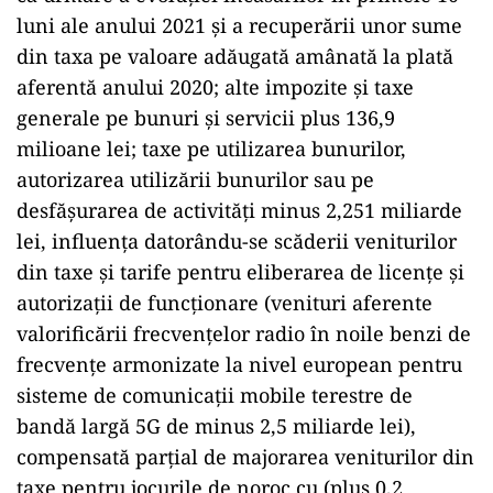
luni ale anului 2021 şi a recuperării unor sume
din taxa pe valoare adăugată amânată la plată
aferentă anului 2020; alte impozite şi taxe
generale pe bunuri şi servicii plus 136,9
milioane lei; taxe pe utilizarea bunurilor,
autorizarea utilizării bunurilor sau pe
desfăşurarea de activităţi minus 2,251 miliarde
lei, influenţa datorându-se scăderii veniturilor
din taxe şi tarife pentru eliberarea de licenţe şi
autorizaţii de funcţionare (venituri aferente
valorificării frecvenţelor radio în noile benzi de
frecvenţe armonizate la nivel european pentru
sisteme de comunicaţii mobile terestre de
bandă largă 5G de minus 2,5 miliarde lei),
compensată parţial de majorarea veniturilor din
taxe pentru jocurile de noroc cu (plus 0,2