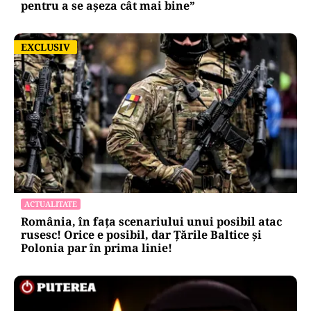
pentru a se așeza cât mai bine”
EXCLUSIV
EXCLUSIV
ACTUALITATE
România, în fața scenariului unui posibil atac
rusesc! Orice e posibil, dar Țările Baltice și
Polonia par în prima linie!