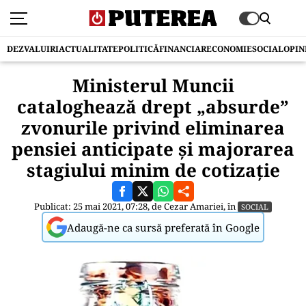
DEZVALUIRI
ACTUALITATE
POLITICĂ
FINANCIAR
ECONOMIE
SOCIAL
OPIN
Ministerul Muncii
cataloghează drept „absurde”
zvonurile privind eliminarea
pensiei anticipate și majorarea
stagiului minim de cotizație
Publicat: 25 mai 2021, 07:28, de
Cezar Amariei
, în
SOCIAL
Adaugă-ne ca sursă preferată în Google