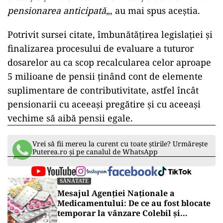
pensionarea anticipată
„, au mai spus aceştia.
Potrivit sursei citate, îmbunătăţirea legislaţiei şi
finalizarea procesului de evaluare a tuturor
dosarelor au ca scop recalcularea celor aproape
5 milioane de pensii ţinând cont de elemente
suplimentare de contributivitate, astfel încât
pensionarii cu aceeaşi pregătire şi cu aceeaşi
vechime să aibă pensii egale.
Vrei să fii mereu la curent cu toate știrile? Urmărește
Puterea.ro și pe canalul de WhatsApp
SĂNĂTATE
Mesajul Agenției Naționale a
Medicamentului: De ce au fost blocate
temporar la vânzare Colebil și