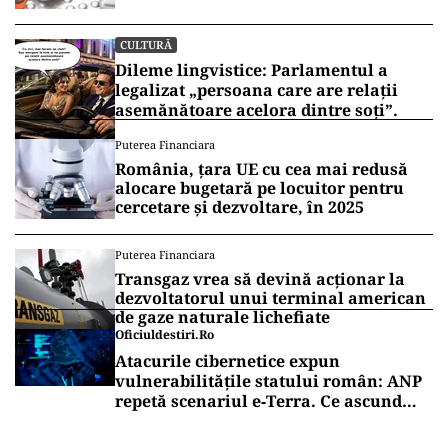
Panzcebil
CULTURĂ
Dileme lingvistice: Parlamentul a
legalizat „persoana care are relații
asemănătoare acelora dintre soți”.
Puterea Financiara
România, țara UE cu cea mai redusă
alocare bugetară pe locuitor pentru
cercetare și dezvoltare, în 2025
Puterea Financiara
Transgaz vrea să devină acționar la
dezvoltatorul unui terminal american
de gaze naturale lichefiate
Oficiuldestiri.ro
Atacurile cibernetice expun
vulnerabilitățile statului român: ANP
repetă scenariul e‑Terra. Ce ascund
comunicările oficiale și cine răspunde
pentru mentenanța IT a instituțiilor