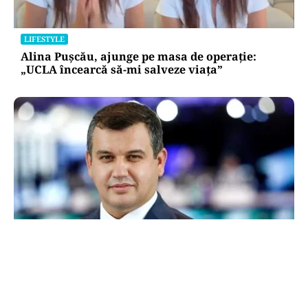
LIFESTYLE
Alina Pușcău, ajunge pe masa de operație:
„UCLA încearcă să-mi salveze viața”
POLITICĂ
Eugen Tomac cere comasarea a peste 1.500 de
primării și reorganizarea județelor: „Nu mai