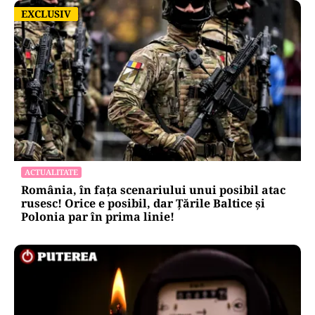
EXCLUSIV
EXCLUSIV
ACTUALITATE
România, în fața scenariului unui posibil atac
rusesc! Orice e posibil, dar Țările Baltice și
Polonia par în prima linie!