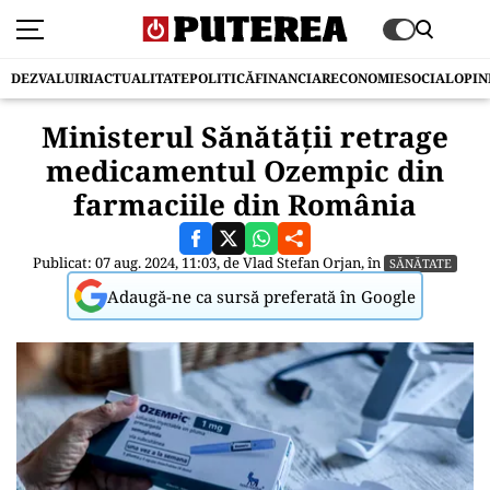
DEZVALUIRI
ACTUALITATE
POLITICĂ
FINANCIAR
ECONOMIE
SOCIAL
OPIN
Ministerul Sănătății retrage
medicamentul Ozempic din
farmaciile din România
Publicat: 07 aug. 2024, 11:03, de
Vlad Stefan Orjan
, în
SĂNĂTATE
Adaugă-ne ca sursă preferată în Google