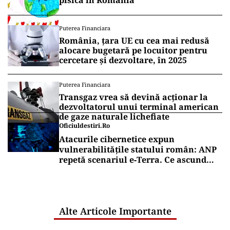
pisica în România
Puterea Financiara
România, țara UE cu cea mai redusă
alocare bugetară pe locuitor pentru
cercetare și dezvoltare, în 2025
Puterea Financiara
Transgaz vrea să devină acționar la
dezvoltatorul unui terminal american
de gaze naturale lichefiate
Oficiuldestiri.ro
Atacurile cibernetice expun
vulnerabilitățile statului român: ANP
repetă scenariul e‑Terra. Ce ascund
comunicările oficiale și cine răspunde
pentru mentenanța IT a instituțiilor
publice
Alte Articole Importante