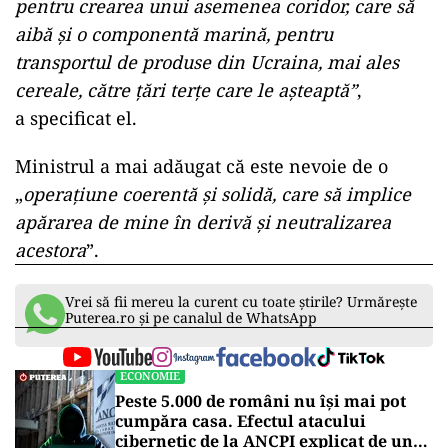
pentru crearea unui asemenea coridor, care să
aibă şi o componentă marină, pentru
transportul de produse din Ucraina, mai ales
cereale, către ţări terţe care le aşteaptă
”
,
a
specificat
el.
Ministrul a mai adăugat că
este nevoie de o
„
operaţiune coerentă şi solidă, care să implice
apărarea de mine în derivă şi neutralizarea
acestora
”
.
Vrei să fii mereu la curent cu toate știrile? Urmărește
Puterea.ro și pe canalul de WhatsApp
ECONOMIE
Peste 5.000 de români nu își mai pot
cumpăra casa. Efectul atacului
cibernetic de la ANCPI explicat de un