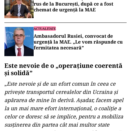
rus de la București, după ce a fost
chemat de urgență la MAE
ACTUALITATE
Ambasadorul Rusiei, convocat de
urgență la MAE. „Le vom răspunde cu
fermitatea necesară”
Este nevoie de o
„
operaţiune coerentă
şi solidă”
„
Este nevoie şi de un efort comun în ceea ce
priveşte transportul cerealelor din Ucraina şi
apărarea de mine în derivă. Aşadar, facem apel
la un mai mare efort internaţional, o coaliţie a
celor ce doresc să se implice, pentru a mobiliza
susţinerea din partea cât mai multor state