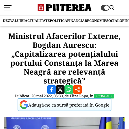
DEZVALUIRI
ACTUALITATE
POLITICĂ
FINANCIAR
ECONOMIE
SOCIAL
OPIN
Ministrul Afacerilor Externe,
Bogdan Aurescu:
„Capitalizarea potenţialului
portului Constanţa la Marea
Neagră are relevanţă
strategică”
Publicat: 20 mai 2022, 08:30, de
Eliza Popa
, în
ECONOMIE
Adaugă-ne ca sursă preferată în Google