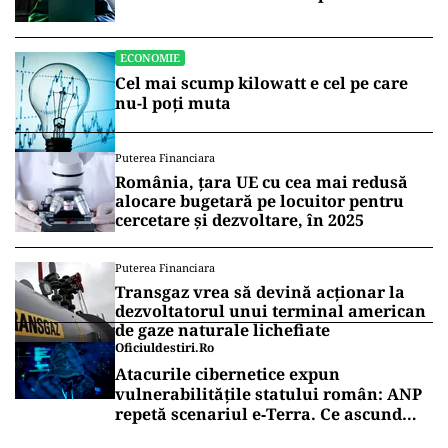
broker
ECONOMIE
Cel mai scump kilowatt e cel pe care
nu-l poți muta
Puterea Financiara
România, țara UE cu cea mai redusă
alocare bugetară pe locuitor pentru
cercetare și dezvoltare, în 2025
Puterea Financiara
Transgaz vrea să devină acționar la
dezvoltatorul unui terminal american
de gaze naturale lichefiate
Oficiuldestiri.ro
Atacurile cibernetice expun
vulnerabilitățile statului român: ANP
repetă scenariul e‑Terra. Ce ascund
comunicările oficiale și cine răspunde